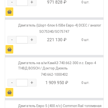
-
+
971 828 ₽
0 шт.
Ä
Двигатель (Шорт-блок 6 ISBe Евро-4) DCEC / аналог
SO75340/SO75747
-
+
221 130 ₽
0 шт.
Ä
Двигатель на а/м КамАЗ 740.662-300 л.с. Евро-4
ТНВД BOSCH / Доктор Дизель
740.662-1000402
-
+
1 909 950 ₽
0 шт.
Ä
Двигатель Евро-5 (400 л/с) Common Rail топливная