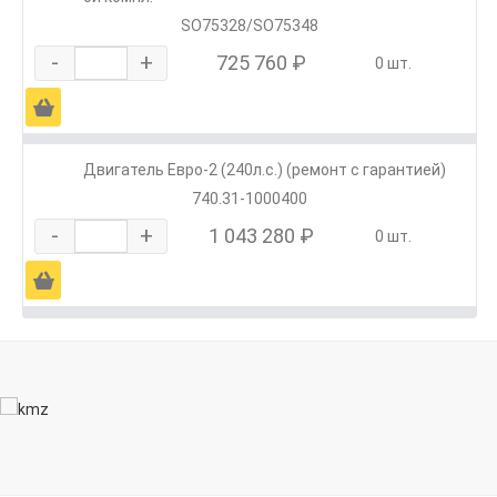
SO75328/SO75348
-
+
725 760 ₽
0 шт.
Ä
Двигатель Евро-2 (240л.с.) (ремонт с гарантией)
740.31-1000400
-
+
1 043 280 ₽
0 шт.
Ä