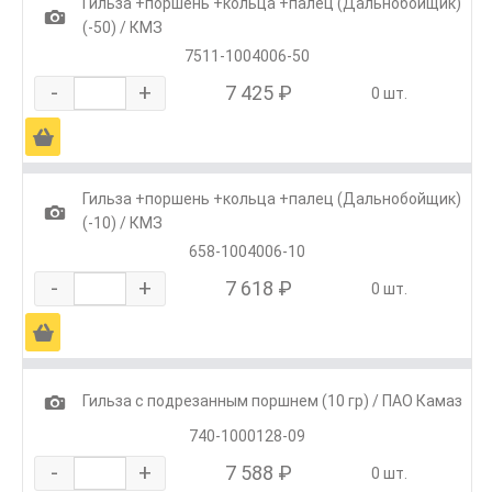
Гильза +поршень +кольца +палец (Дальнобойщик)
1
(-50) / КМЗ
7511-1004006-50
-
+
7 425 ₽
0 шт.
Ä
Гильза +поршень +кольца +палец (Дальнобойщик)
1
(-10) / КМЗ
658-1004006-10
-
+
7 618 ₽
0 шт.
Ä
1
Гильза с подрезанным поршнем (10 гр) / ПАО Камаз
740-1000128-09
-
+
7 588 ₽
0 шт.