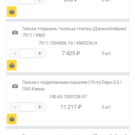
Ä
Гильза +поршень +кольца +палец (Дальнобойщик)
1
7511 / КМЗ
7511-1004006-10 / КМЗ236/А
-
+
7 425 ₽
0 шт.
Ä
Гильза с подрезанным поршнем (10 гр) Евро-2,3 /
1
ПАО Камаз
740.60-1000128-07
-
+
11 217 ₽
0 шт.
Ä