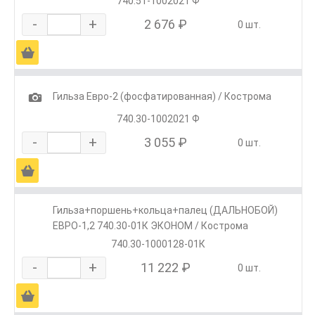
740.51-1002021 Ф
-
+
2 676 ₽
0 шт.
Ä
1
Гильза Евро-2 (фосфатированная) / Кострома
740.30-1002021 Ф
-
+
3 055 ₽
0 шт.
Ä
Гильза+поршень+кольца+палец (ДАЛЬНОБОЙ)
ЕВРО-1,2 740.30-01К ЭКОНОМ / Кострома
740.30-1000128-01К
-
+
11 222 ₽
0 шт.
Ä