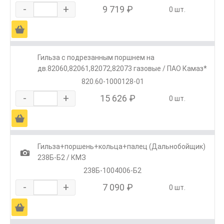
-
+
9 719 ₽
0 шт.
Ä
Гильза с подрезанным поршнем на
дв.82060,82061,82072,82073 газовые / ПАО Камаз*
820.60-1000128-01
-
+
15 626 ₽
0 шт.
Ä
Гильза+поршень+кольца+палец (Дальнобойщик)
1
238Б-Б2 / КМЗ
238Б-1004006-Б2
-
+
7 090 ₽
0 шт.
Ä