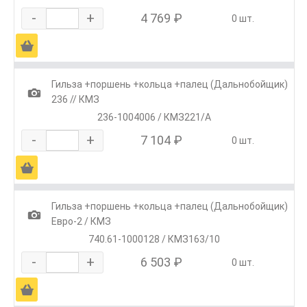
-
+
4 769 ₽
0 шт.
Ä
Гильза +поршень +кольца +палец (Дальнобойщик)
1
236 // КМЗ
236-1004006 / КМЗ221/А
-
+
7 104 ₽
0 шт.
Ä
Гильза +поршень +кольца +палец (Дальнобойщик)
1
Евро-2 / КМЗ
740.61-1000128 / КМЗ163/10
-
+
6 503 ₽
0 шт.
Ä