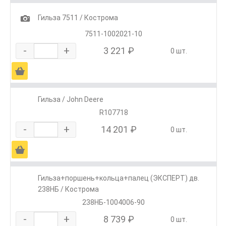
1
Гильза 7511 / Кострома
7511-1002021-10
-
+
3 221 ₽
0 шт.
Ä
Гильза / John Deere
R107718
-
+
14 201 ₽
0 шт.
Ä
Гильза+поршень+кольца+палец (ЭКСПЕРТ) дв.
238НБ / Кострома
238НБ-1004006-90
-
+
8 739 ₽
0 шт.