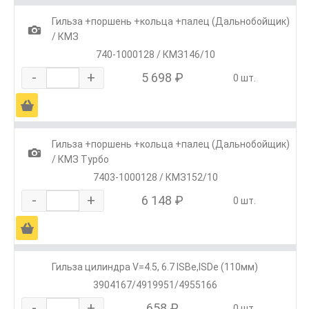
Гильза +поршень +кольца +палец (Дальнобойщик)
1
/ КМЗ
740-1000128 / КМЗ146/10
-
+
5 698 ₽
0 шт.
Ä
Гильза +поршень +кольца +палец (Дальнобойщик)
1
/ КМЗ Турбо
7403-1000128 / КМЗ152/10
-
+
6 148 ₽
0 шт.
Ä
Гильза цилиндра V=4.5, 6.7 ISBe,ISDe (110мм)
3904167/4919951/4955166
-
+
658 ₽
0 шт.