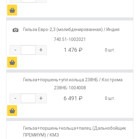
Ä
1
Гильза Евро-2,3 (молибденированная) / Индия
740.51-1002021
-
+
1 476 ₽
0 шт.
Ä
Гильза+поршень+упл.кольца 238НБ / Кострома
238НБ-1004008
-
+
6 491 ₽
0 шт.
Ä
Гильза+поршень+кольца+палец (Дальнобойщик
ПРЕМИУМ) / КМЗ