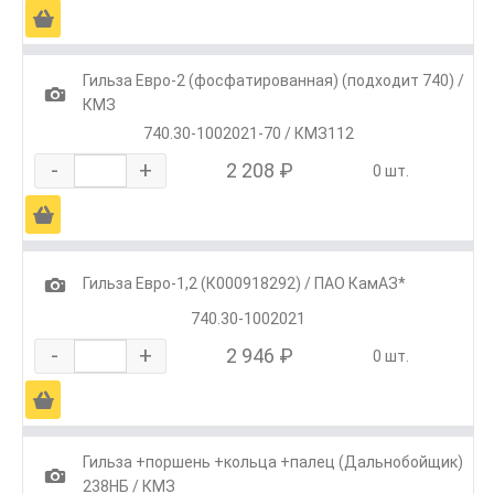
Ä
Гильза Евро-2 (фосфатированная) (подходит 740) /
1
КМЗ
740.30-1002021-70 / КМЗ112
-
+
2 208 ₽
0 шт.
Ä
1
Гильза Евро-1,2 (К000918292) / ПАО КамАЗ*
740.30-1002021
-
+
2 946 ₽
0 шт.
Ä
Гильза +поршень +кольца +палец (Дальнобойщик)
1
238НБ / КМЗ