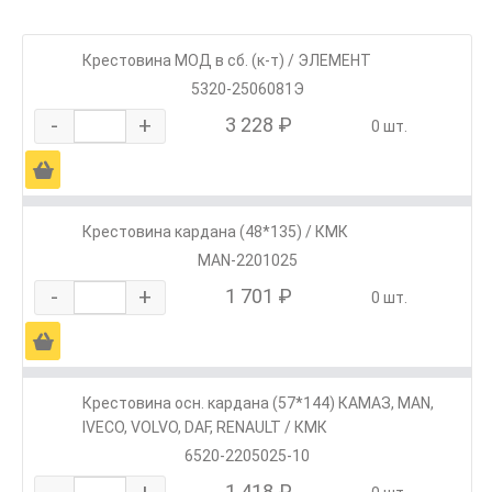
Крестовина МОД в сб. (к-т) / ЭЛЕМЕНТ
5320-2506081Э
-
+
3 228 ₽
0 шт.
Ä
Крестовина кардана (48*135) / КМК
MAN-2201025
-
+
1 701 ₽
0 шт.
Ä
Крестовина осн. кардана (57*144) КАМАЗ, МАN,
IVECO, VOLVO, DAF, RENAULT / КМК
6520-2205025-10
-
+
1 418 ₽