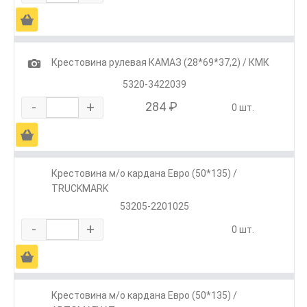
Ä
1
Крестовина рулевая КАМАЗ (28*69*37,2) / КМК
5320-3422039
-
+
284 ₽
0 шт.
Ä
Крестовина м/о кардана Евро (50*135) /
TRUCKMARK
53205-2201025
-
+
0 шт.
Ä
Крестовина м/о кардана Евро (50*135) /