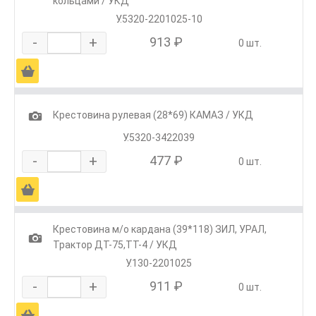
кольцами / УКД
У.5320-2201025-10
-
+
913 ₽
0 шт.
Ä
1
Крестовина рулевая (28*69) КАМАЗ / УКД
У.5320-3422039
-
+
477 ₽
0 шт.
Ä
Крестовина м/о кардана (39*118) ЗИЛ, УРАЛ,
1
Трактор ДТ-75,ТТ-4 / УКД
У.130-2201025
-
+
911 ₽
0 шт.
Ä