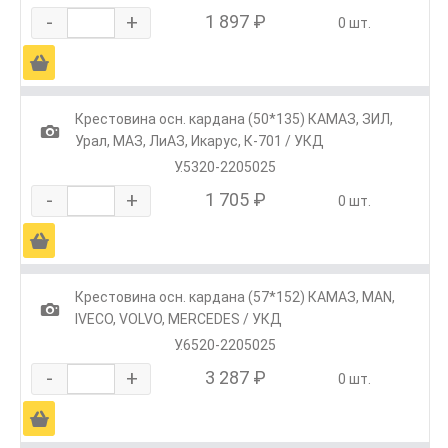
-
+
1 897 ₽
0 шт.
Ä
Крестовина осн. кардана (50*135) КАМАЗ, ЗИЛ,
1
Урал, МАЗ, ЛиАЗ, Икарус, К-701 / УКД
У.5320-2205025
-
+
1 705 ₽
0 шт.
Ä
Крестовина осн. кардана (57*152) КАМАЗ, МАN,
1
IVECO, VOLVO, MERCEDES / УКД
У.6520-2205025
-
+
3 287 ₽
0 шт.
Ä