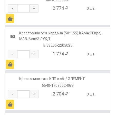
-
+
2 774 ₽
0 шт.
Ä
Крестовина осн. кардана (50*155) КАМАЗ Евро,
1
МАЗ, БелАЗ / УКД
В.53205-2205025
-
+
1 774 ₽
0 шт.
Ä
Крестовина тяги КПП в сб. / ЭЛЕМЕНТ
6540-1703552-06Э
-
+
2 704 ₽
0 шт.
Ä