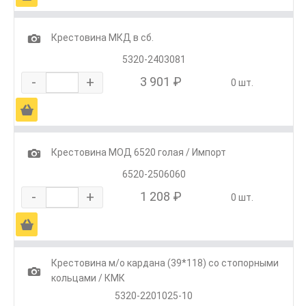
1
Крестовина МКД в сб.
5320-2403081
-
+
3 901 ₽
0 шт.
Ä
1
Крестовина МОД 6520 голая / Импорт
6520-2506060
-
+
1 208 ₽
0 шт.
Ä
Крестовина м/о кардана (39*118) со стопорными
1
кольцами / КМК
5320-2201025-10