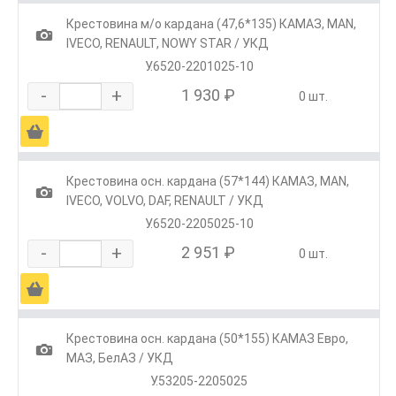
Крестовина м/о кардана (47,6*135) КАМАЗ, MAN,
1
IVECO, RENAULT, NOWY STAR / УКД
У.6520-2201025-10
-
+
1 930 ₽
0 шт.
Ä
Крестовина осн. кардана (57*144) КАМАЗ, МАN,
1
IVECO, VOLVO, DAF, RENAULT / УКД
У.6520-2205025-10
-
+
2 951 ₽
0 шт.
Ä
Крестовина осн. кардана (50*155) КАМАЗ Евро,
1
МАЗ, БелАЗ / УКД
У.53205-2205025