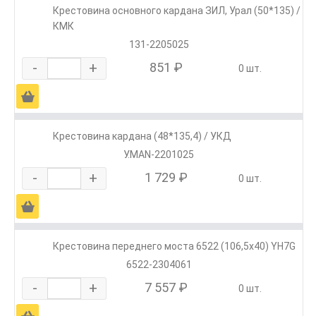
Крестовина основного кардана ЗИЛ, Урал (50*135) /
КМК
131-2205025
-
+
851 ₽
0 шт.
Ä
Крестовина кардана (48*135,4) / УКД
У.MAN-2201025
-
+
1 729 ₽
0 шт.
Ä
Крестовина переднего моста 6522 (106,5х40) YH7G
6522-2304061
-
+
7 557 ₽
0 шт.