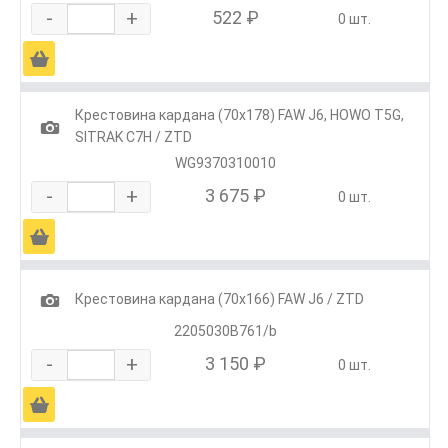
-
+
522 ₽
0 шт.
Ä
Крестовина кардана (70х178) FAW J6, HOWO T5G,
1
SITRAK C7H / ZTD
WG9370310010
-
+
3 675 ₽
0 шт.
Ä
1
Крестовина кардана (70х166) FAW J6 / ZTD
2205030B761/b
-
+
3 150 ₽
0 шт.
Ä