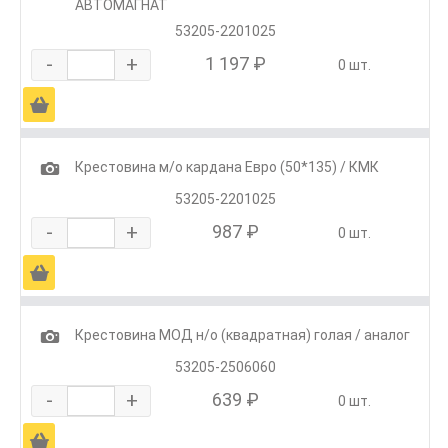
АВТОМАГНАТ
53205-2201025
-
+
1 197 ₽
0 шт.
Ä
1
Крестовина м/о кардана Евро (50*135) / КМК
53205-2201025
-
+
987 ₽
0 шт.
Ä
1
Крестовина МОД н/о (квадратная) голая / аналог
53205-2506060
-
+
639 ₽
0 шт.
Ä