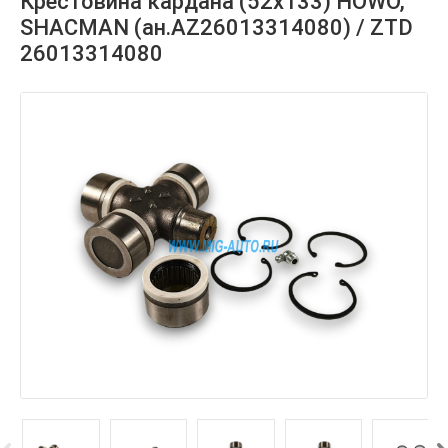
Крестовина кардана (52х133) HOWO,
SHACMAN (ан.AZ26013314080) / ZTD
26013314080