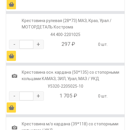
Ä
Крестовина рулевая (28*73) МАЗ, Краз, Урал /
МОТОРДЕТАЛЬ Кострома
44.400-2201025
-
+
297 ₽
0 шт.
Ä
Крестовина осн. кардана (50*135) со стопорными
1
кольцами КАМАЗ, ЗИЛ, Урал, МАЗ / УКД
У.5320-2205025-10
-
+
1 705 ₽
0 шт.
Ä
Крестовина м/о кардана (39*118) со стопорными
1