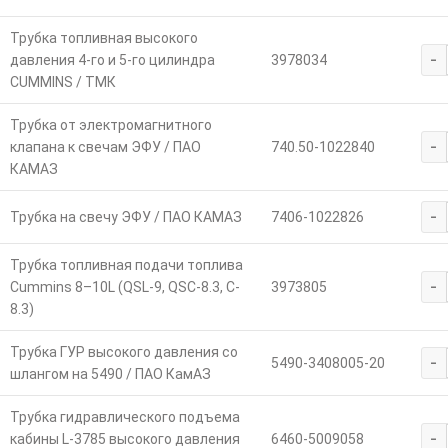
Трубка топливная высокого
-
давления 4-го и 5-го цилиндра
3978034
CUMMINS / ТМК
Трубка от электромагнитного
-
клапана к свечам ЭФУ / ПАО
740.50-1022840
КАМАЗ
-
Трубка на свечу ЭФУ / ПАО КАМАЗ
7406-1022826
Трубка топливная подачи топлива
-
Cummins 8–10L (QSL-9, QSC-8.3, C-
3973805
8.3)
Трубка ГУР высокого давления со
-
5490-3408005-20
шлангом на 5490 / ПАО КамАЗ
Трубка гидравлического подъема
-
кабины L-3785 высокого давления
6460-5009058