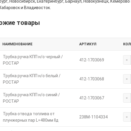
ург, Новосибирск, Екатеринбург, Барнаул, Новокузнецк, Кемерово 
Хабаровск и Владивосток.
ожие товары
НАИМЕНОВАНИЕ
АРТИКУЛ
КОЛ
Трубка ручка КПП н/о черный /
-
412-1703069
РОСТАР
Трубка ручка КПП н/о белый /
-
412-1703068
РОСТАР
Трубка ручка КПП н/о синий /
-
412-1703067
РОСТАР
Трубка отвода топлива от
-
238М-1104334
плунжерных пар L=480мм IIд