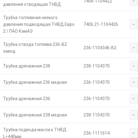
-
7406-1104422
давления отводящая ТНВД
Трубка топливная низкого
-
давления подводящая ТНВД Евро
7406.21-1104426
2 / ПАО КамАЗ
Трубка отвода топлива 236-В2
-
236-1104346-В2
завод
-
Трубка дренажная 238
238-1104370
-
Трубка дренажная 236 медная
236-1104370
-
Трубка дренажная 236
236-1104370
-
Трубка дренажная 238 медная
238-1104370
Трубка подвода масла к ТНВД
-
236-1111614
L=440мм