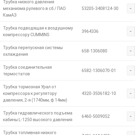
Трубка низкого давления
-
механизма рулевого в сб./ ПАО
53205-3408124-30
КамАЗ
Трубка подводящая к воздушному
-
3964336
компрессору CUMMINS
Трубка перепускная системы
-
658-1306080
охлаждения
Трубка соединительная
-
6582-1306070-01
термостатов
Трубка тормозная Урал от
-
компрессора к регулятору
4320-3506182-10
давления, 2-я (1740мм, ф 14мм)
Трубка гидравлического подъема
-
6460-5009052
кабины L-1250 высокого давления
Трубка топливная низкого