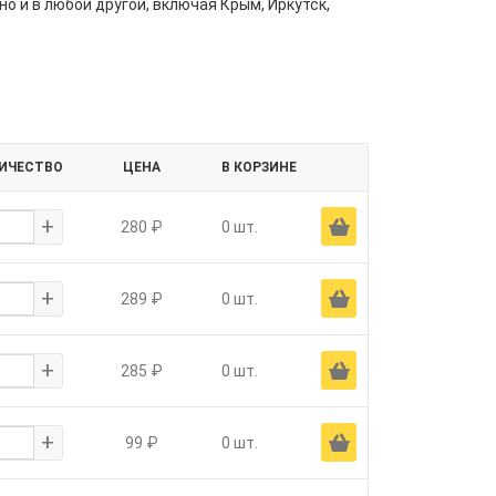
но и в любой другой, включая Крым, Иркутск,
ИЧЕСТВО
ЦЕНА
В КОРЗИНЕ
+
Ä
280 ₽
0 шт.
+
Ä
289 ₽
0 шт.
+
Ä
285 ₽
0 шт.
+
Ä
99 ₽
0 шт.