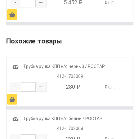
-
+
5 452 ₽
0 шт.
Ä
Похожие товары
1
Трубка ручка КПП н/о черный / РОСТАР
412-1703069
-
+
280 ₽
0 шт.
Ä
1
Трубка ручка КПП н/о белый / РОСТАР
412-1703068
-
+
289 ₽