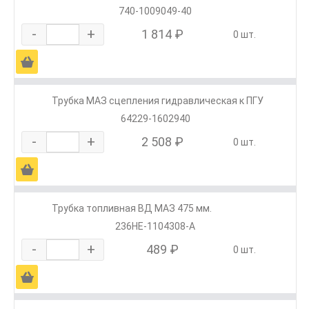
740-1009049-40
-
+
1 814 ₽
0 шт.
Ä
Трубка МАЗ сцепления гидравлическая к ПГУ
64229-1602940
-
+
2 508 ₽
0 шт.
Ä
Трубка топливная ВД МАЗ 475 мм.
236НЕ-1104308-А
-
+
489 ₽
0 шт.
Ä