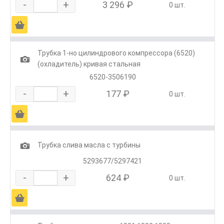
-
+
3 296 ₽
0 шт.
Ä
Трубка 1-но цилиндрового компрессора (6520)
1
(охладитель) кривая стальная
6520-3506190
-
+
177 ₽
0 шт.
Ä
1
Трубка слива масла с турбины
5293677/5297421
-
+
624 ₽
0 шт.
Ä