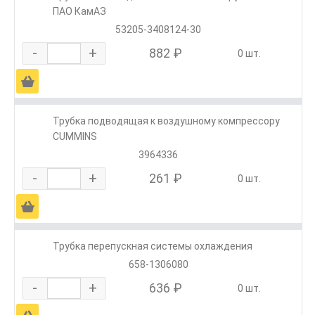
ПАО КамАЗ
53205-3408124-30
-
+
882 ₽
0 шт.
Ä
Трубка подводящая к воздушному компрессору
CUMMINS
3964336
-
+
261 ₽
0 шт.
Ä
Трубка перепускная системы охлаждения
658-1306080
-
+
636 ₽
0 шт.