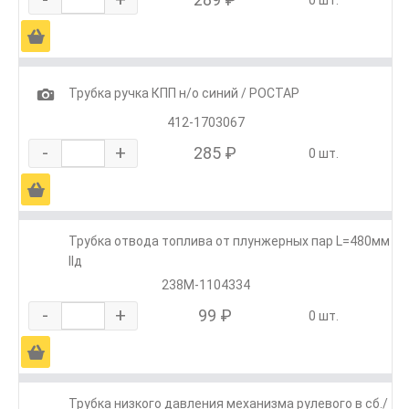
0 шт.
Ä
1
Трубка ручка КПП н/о синий / РОСТАР
412-1703067
-
+
285 ₽
0 шт.
Ä
Трубка отвода топлива от плунжерных пар L=480мм
IIд
238М-1104334
-
+
99 ₽
0 шт.
Ä
Трубка низкого давления механизма рулевого в сб./