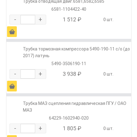
Трубка отводящая двиг.6581,6582,6585
6581-1104422-40
-
+
1 512 ₽
0 шт.
Ä
Трубка тормозная компрессора 5490-190-11 с/о (до
2017) латунь
5490-3506190-11
-
+
3 938 ₽
0 шт.
Ä
Трубка МАЗ сцепления гидравлическая ПГУ / ОАО
МАЗ
64229-1602940-020
-
+
1 805 ₽
0 шт.