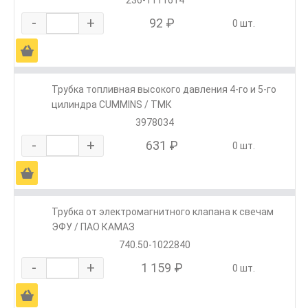
236-1111614
-
+
92 ₽
0 шт.
Ä
Трубка топливная высокого давления 4-го и 5-го
цилиндра CUMMINS / ТМК
3978034
-
+
631 ₽
0 шт.
Ä
Трубка от электромагнитного клапана к свечам
ЭФУ / ПАО КАМАЗ
740.50-1022840
-
+
1 159 ₽
0 шт.
Ä