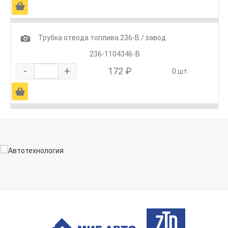
Ä
1
Трубка отвода топлива 236-В / завод
236-1104346-В
-
+
172 ₽
0 шт.
Ä