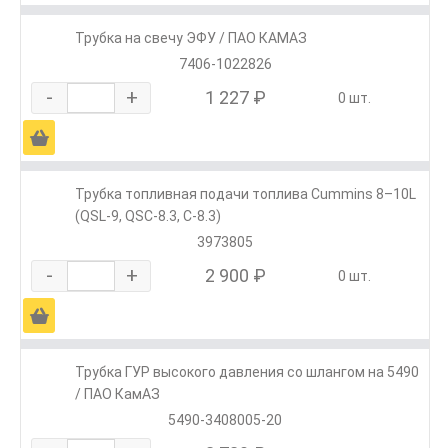
Трубка на свечу ЭФУ / ПАО КАМАЗ
7406-1022826
-
+
1 227 ₽
0 шт.
Ä
Трубка топливная подачи топлива Cummins 8–10L
(QSL-9, QSC-8.3, C-8.3)
3973805
-
+
2 900 ₽
0 шт.
Ä
Трубка ГУР высокого давления со шлангом на 5490
/ ПАО КамАЗ
5490-3408005-20