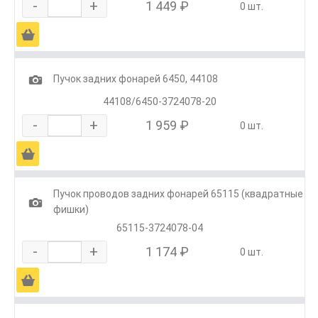
-
+
1 449 ₽
0 шт.
Ä
1
Пучок задних фонарей 6450, 44108
44108/6450-3724078-20
-
+
1 959 ₽
0 шт.
Ä
Пучок проводов задних фонарей 65115 (квадратные
1
фишки)
65115-3724078-04
-
+
1 174 ₽
0 шт.
Ä