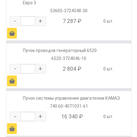
Евро 3
53605-3724548-30
-
+
7 287 ₽
0 шт.
Ä
Пучок проводов генераторный 6520
6520-3724046-10
-
+
2 804 ₽
0 шт.
Ä
Пучок системы управления двигателем КАМАЗ
740.60-4071031-61
-
+
16 340 ₽
0 шт.
Ä