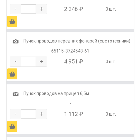
-
+
2 246 ₽
0 шт.
Ä
1
Пучок проводов передних фонарей (светотехники)
65115-3724548-61
-
+
4 951 ₽
0 шт.
Ä
1
Пучок проводов на прицеп 6,5м.
-
-
+
1 112 ₽
0 шт.
Ä