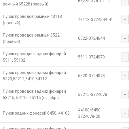
-
65228-3741011-11
рамный 65228 (правый)
Пучок проводов рамный 43118
-
43118-3724544-41
(правый)
Пучок проводов рамный 6522
-
6522-3724644
(правый)
Пучок проводов задних фонарей
-
5511-3724078
5511, 55102
Пучок проводов задних фонарей
-
5320-3724078
5320,53212,5410,54112
Пучок проводов задних фонарей
-
53215-3724078
53215, 54115, 65115 (ст. обр.)
44108/6450-
-
Пучок задних фонарей 6450, 44108
3724078-20
Пучок проводов задних фонарей