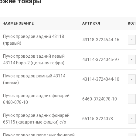
ожие товары
НАИМЕНОВАНИЕ
АРТИКУЛ
КОЛ
Пучок проводов задний 43118
-
43118-3724544-16
(правый)
Пучок проводов задний левый
-
43114-3724045-97
43114 Евро-2 (цельная гофра)
Пучок проводов рамный 43114
-
43114-3724044-10
(левый)
Пучок проводов задних фонарей
-
6460-3724078-10
6460-078-10
Пучок проводов задних фонарей
-
65115-3724078
65115 (квадратные фишки) с/о
Пучок проводов передних фонарей