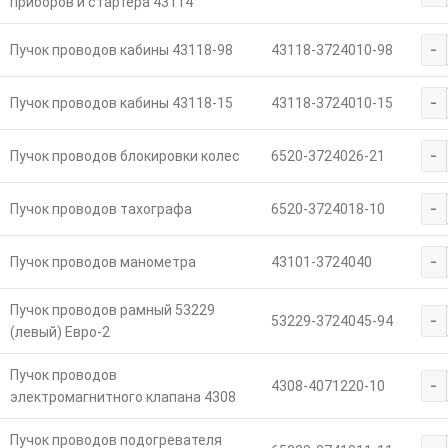
приборов и стартера 43114
-
Пучок проводов кабины 43118-98
43118-3724010-98
-
Пучок проводов кабины 43118-15
43118-3724010-15
-
Пучок проводов блокировки колес
6520-3724026-21
-
Пучок проводов тахографа
6520-3724018-10
-
Пучок проводов манометра
43101-3724040
Пучок проводов рамный 53229
-
53229-3724045-94
(левый) Евро-2
Пучок проводов
-
4308-4071220-10
электромагнитного клапана 4308
Пучок проводов подогревателя