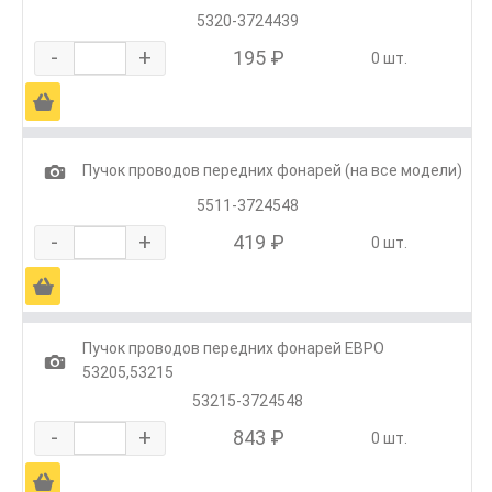
5320-3724439
-
+
195 ₽
0 шт.
Ä
1
Пучок проводов передних фонарей (на все модели)
5511-3724548
-
+
419 ₽
0 шт.
Ä
Пучок проводов передних фонарей ЕВРО
1
53205,53215
53215-3724548
-
+
843 ₽
0 шт.
Ä