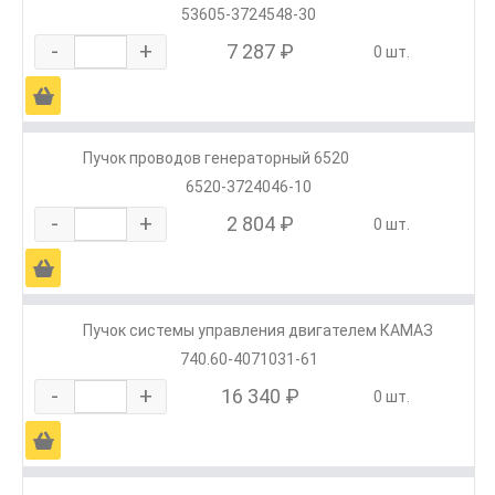
53605-3724548-30
-
+
7 287 ₽
0 шт.
Ä
Пучок проводов генераторный 6520
6520-3724046-10
-
+
2 804 ₽
0 шт.
Ä
Пучок системы управления двигателем КАМАЗ
740.60-4071031-61
-
+
16 340 ₽
0 шт.
Ä