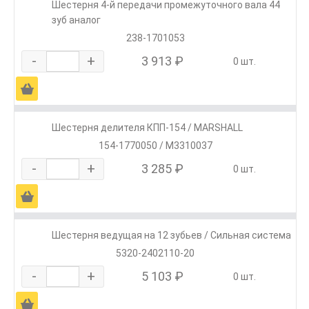
Шестерня 4-й передачи промежуточного вала 44
зуб аналог
238-1701053
-
+
3 913 ₽
0 шт.
Ä
Шестерня делителя КПП-154 / MARSHALL
154-1770050 / M3310037
-
+
3 285 ₽
0 шт.
Ä
Шестерня ведущая на 12 зубьев / Сильная система
5320-2402110-20
-
+
5 103 ₽
0 шт.
Ä