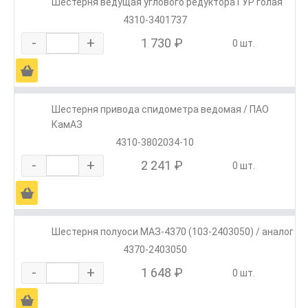
Шестерня ведущая углового редуктора ГУР голая
4310-3401737
-
+
1 730 ₽
0 шт.
Ä
Шестерня привода спидометра ведомая / ПАО
КамАЗ
4310-3802034-10
-
+
2 241 ₽
0 шт.
Ä
Шестерня полуоси МАЗ-4370 (103-2403050) / аналог
4370-2403050
-
+
1 648 ₽
0 шт.
Ä