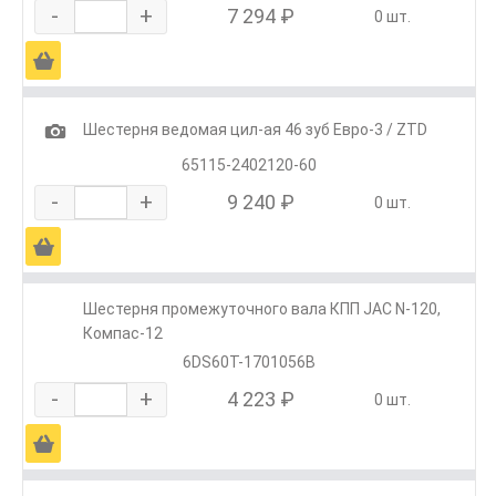
-
+
7 294 ₽
0 шт.
Ä
1
Шестерня ведомая цил-ая 46 зуб Евро-3 / ZTD
65115-2402120-60
-
+
9 240 ₽
0 шт.
Ä
Шестерня промежуточного вала КПП JAC N-120,
Компас-12
6DS60T-1701056B
-
+
4 223 ₽
0 шт.
Ä