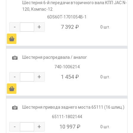
Шестерня 6-й передачи вторичного вала КПП JAC N-
120, Компас-12
6DS60T-1701054B-1
-
+
7 392 ₽
0 шт.
Ä
1
Шестерня распредвала / аналог
740-1006214
-
+
1 454 ₽
0 шт.
Ä
1
Шестерня привода заднего моста 65111 (16 шлиц.)
65111-1802144
-
+
10 997 ₽
0 шт.