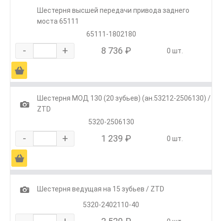
Шестерня высшей передачи привода заднего
моста 65111
65111-1802180
-
+
8 736 ₽
0 шт.
Ä
Шестерня МОД 130 (20 зубьев) (ан.53212-2506130) /
1
ZTD
5320-2506130
-
+
1 239 ₽
0 шт.
Ä
1
Шестерня ведущая на 15 зубьев / ZTD
5320-2402110-40