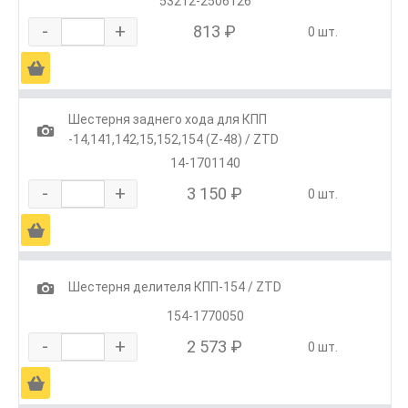
53212-2506126
-
+
813 ₽
0 шт.
Ä
Шестерня заднего хода для КПП
1
-14,141,142,15,152,154 (Z-48) / ZTD
14-1701140
-
+
3 150 ₽
0 шт.
Ä
1
Шестерня делителя КПП-154 / ZTD
154-1770050
-
+
2 573 ₽
0 шт.
Ä