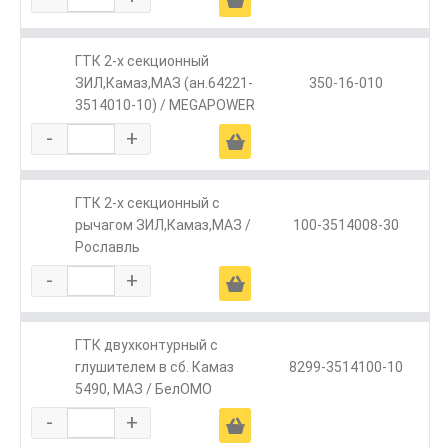
ГТК 2-х секционный
ЗИЛ,Камаз,МАЗ (ан.64221-
350-16-010
3514010-10) / MEGAPOWER
-
+
Ä
ГТК 2-х секционный с
рычагом ЗИЛ,Камаз,МАЗ /
100-3514008-30
Рославль
-
+
Ä
ГТК двухконтурный с
глушителем в сб. Камаз
8299-3514100-10
5490, МАЗ / БелОМО
-
+
Ä