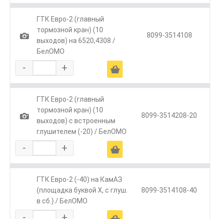
ГТК Евро-2 (главный
тормозной кран) (10
1
8099-3514108
выходов) на 6520,4308 /
БелОМО
-
+
Ä
ГТК Евро-2 (главный
тормозной кран) (10
1
8099-3514208-20
выходов) с встроенным
глушителем (-20) / БелОМО
-
+
Ä
ГТК Евро-2 (-40) на КамАЗ
(площадка буквой Х, с глуш.
8099-3514108-40
в сб.) / БелОМО
-
+
Ä