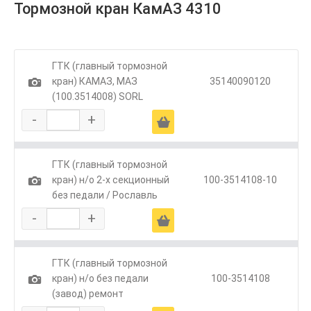
Тормозной кран КамАЗ 4310
ГТК (главный тормозной
1
кран) КАМАЗ, МАЗ
35140090120
(100.3514008) SORL
-
+
Ä
ГТК (главный тормозной
1
кран) н/о 2-х секционный
100-3514108-10
без педали / Рославль
-
+
Ä
ГТК (главный тормозной
1
кран) н/о без педали
100-3514108
(завод) ремонт