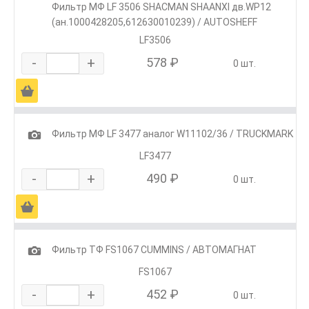
Фильтр МФ LF 3506 SHACMAN SHAANXI дв.WP12
(ан.1000428205,612630010239) / AUTOSHEFF
LF3506
-
+
578 ₽
0 шт.
Ä
1
Фильтр МФ LF 3477 аналог W11102/36 / TRUCKMARK
LF3477
-
+
490 ₽
0 шт.
Ä
1
Фильтр ТФ FS1067 CUMMINS / АВТОМАГНАТ
FS1067
-
+
452 ₽
0 шт.