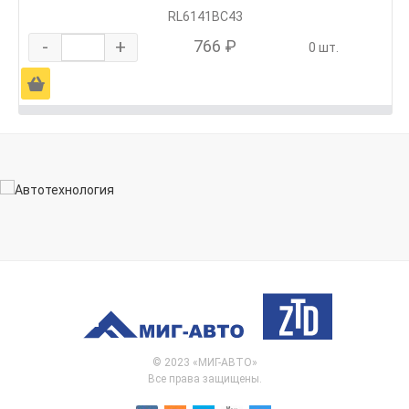
RL6141BC43
-
+
766 ₽
0 шт.
Ä
© 2023 «МИГ-АВТО»
Все права защищены.