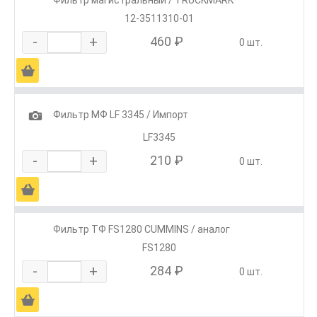
12-3511310-01
-
+
460 ₽
0 шт.
Ä
1
Фильтр МФ LF 3345 / Импорт
LF3345
-
+
210 ₽
0 шт.
Ä
Фильтр ТФ FS1280 CUMMINS / аналог
FS1280
-
+
284 ₽
0 шт.
Ä