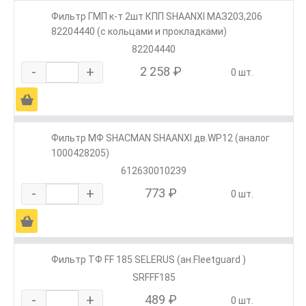
Фильтр ГМП к-т 2шт КПП SHAANXI МАЗ203,206
82204440 (с кольцами и прокладками)
82204440
-
+
2 258 ₽
0 шт.
Ä
Фильтр МФ SHACMAN SHAANXI дв.WP12 (аналог
1000428205)
612630010239
-
+
773 ₽
0 шт.
Ä
Фильтр ТФ FF 185 SELERUS (ан.Fleetguard )
SRFFF185
-
+
489 ₽
0 шт.