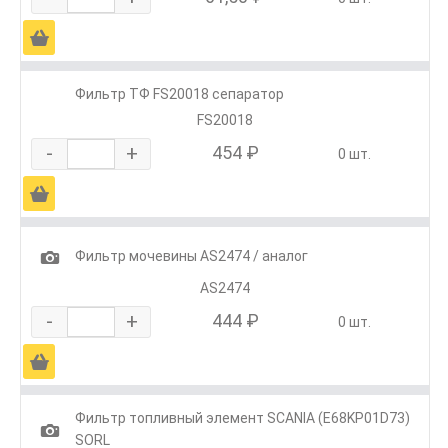
Ä
Фильтр ТФ FS20018 сепаратор
FS20018
-
+
454 ₽
0 шт.
Ä
1
Фильтр мочевины AS2474 / аналог
AS2474
-
+
444 ₽
0 шт.
Ä
Фильтр топливный элемент SCANIA (E68KP01D73)
1
SORL