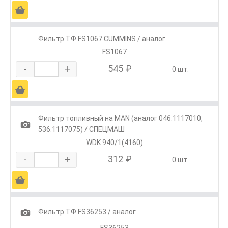
Ä
Фильтр ТФ FS1067 CUMMINS / аналог
FS1067
-
+
545 ₽
0 шт.
Ä
Фильтр топливный на MAN (аналог 046.1117010,
1
536.1117075) / СПЕЦМАШ
WDK 940/1(4160)
-
+
312 ₽
0 шт.
Ä
1
Фильтр ТФ FS36253 / аналог
FS36253