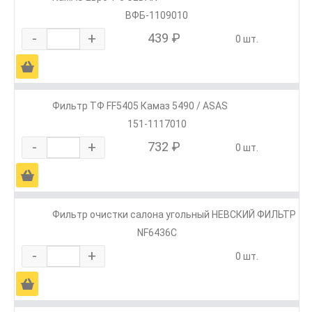
ВФБ-1109010
-
+
439 ₽
0 шт.
Ä
Фильтр ТФ FF5405 Камаз 5490 / ASAS
151-1117010
-
+
732 ₽
0 шт.
Ä
Фильтр очистки салона угольный НЕВСКИЙ ФИЛЬТР
NF6436C
-
+
0 шт.
Ä