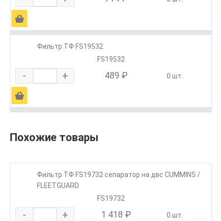
Ä
Фильтр ТФ FS19532
FS19532
-
+
489 ₽
0 шт.
Ä
Похожие товары
Фильтр ТФ FS19732 сепаратор на двc CUMMINS /
FLEETGUARD
FS19732
-
+
1 418 ₽
0 шт.