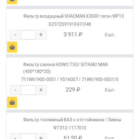
Фильтр воздушный SHACMAN X3000 тягач WP13
DZ97259191047/048
-
+
3 911 ₽
0 шт.
Ä
Фильтр салона HOWO T5G/ SITRAK/ MAN
(430*180*20)
711W61900-0051 / YD16007 / 71W61900-0051/5
-
+
229 ₽
0 шт.
Ä
Фильтр топливный ВАЗ с отстойником / Ливны
ФТ012-1117010
-
+
61,50 ₽
0 шт.