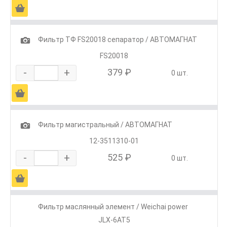
Ä
1
Фильтр ТФ FS20018 сепаратор / АВТОМАГНАТ
FS20018
-
+
379 ₽
0 шт.
Ä
1
Фильтр магистральный / АВТОМАГНАТ
12-3511310-01
-
+
525 ₽
0 шт.
Ä
Фильтр маслянный элемент / Weichai power
JLX-6AT5