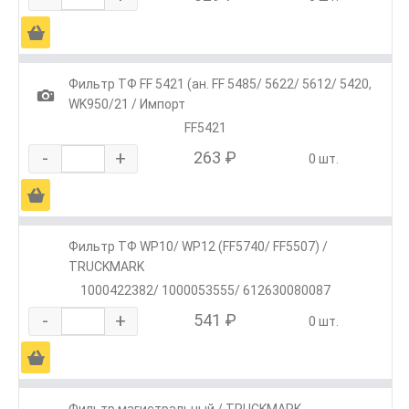
Ä
Фильтр ТФ FF 5421 (ан. FF 5485/ 5622/ 5612/ 5420,
1
WK950/21 / Импорт
FF5421
-
+
263 ₽
0 шт.
Ä
Фильтр ТФ WP10/ WP12 (FF5740/ FF5507) /
TRUCKMARK
1000422382/ 1000053555/ 612630080087
-
+
541 ₽
0 шт.
Ä
Фильтр магистральный / TRUCKMARK