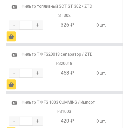
1
Фильтр топливный SCT ST 302 / ZTD
SТ302
-
+
326 ₽
0 шт.
Ä
1
Фильтр ТФ FS20018 сепаратор / ZTD
FS20018
-
+
458 ₽
0 шт.
Ä
1
Фильтр ТФ FS 1003 CUMMINS / Импорт
FS1003
-
+
420 ₽
0 шт.