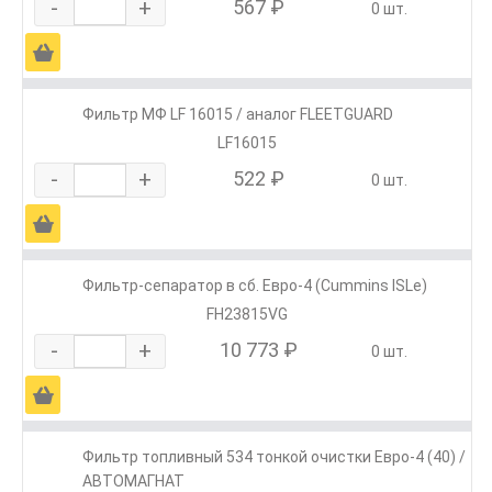
-
+
567 ₽
0 шт.
Ä
Фильтр МФ LF 16015 / аналог FLEETGUARD
LF16015
-
+
522 ₽
0 шт.
Ä
Фильтр-сепаратор в сб. Евро-4 (Cummins ISLe)
FH23815VG
-
+
10 773 ₽
0 шт.
Ä
Фильтр топливный 534 тонкой очистки Евро-4 (40) /
АВТОМАГНАТ