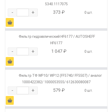
5340.1117075
-
+
373 ₽
0 шт.
Ä
Фильтр гидравлический HF6177 / AUTOSHEFF
HF6177
-
+
1 047 ₽
0 шт.
Ä
Фильтр ТФ WP10/ WP12 (FF5740/ FF5507) / аналог
1000422382/ 1000053555/ 612630080087
-
+
579 ₽
0 шт.
Ä