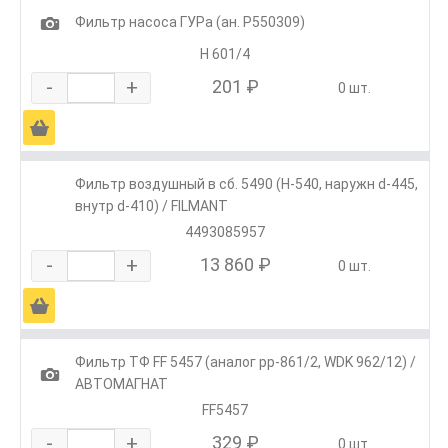
1
Фильтр насоса ГУРа (ан. Р550309)
H 601/4
-
+
201 ₽
0 шт.
Ä
Фильтр воздушный в сб. 5490 (H-540, наружн d-445,
внутр d-410) / FILMANT
4493085957
-
+
13 860 ₽
0 шт.
Ä
Фильтр ТФ FF 5457 (аналог pp-861/2, WDK 962/12) /
1
АВТОМАГНАТ
FF5457
-
+
329 ₽
0 шт.