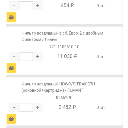
-
+
454 ₽
0 шт.
Ä
Фильтр воздушный в сб. Евро-2 с двойным
фильтром / Ливны
721-1109510-10
-
+
11 030 ₽
0 шт.
Ä
Фильтр воздушный HOWO/SITRAK C7H
(основной+картридж) / FILMANT
K2652PU
-
+
2 482 ₽
0 шт.
Ä