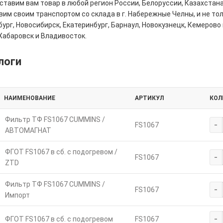
тавим вам товар в любой регион России, Белоруссии, Казахстана
им своим транспортом со склада в г. Набережные Челны, и не толь
ург, Новосибирск, Екатеринбург, Барнаул, Новокузнецк, Кемерово 
Хабаровск и Владивосток.
логи
НАИМЕНОВАНИЕ
АРТИКУЛ
КОЛ
Фильтр ТФ FS1067 CUMMINS /
-
FS1067
АВТОМАГНАТ
ФГОТ FS1067 в сб. с подогревом /
-
FS1067
ZTD
Фильтр ТФ FS1067 CUMMINS /
-
FS1067
Импорт
-
ФГОТ FS1067 в сб. с подогревом
FS1067