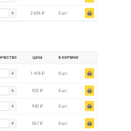
+
Ä
2 606 ₽
0 шт.
ИЧЕСТВО
ЦЕНА
В КОРЗИНЕ
+
Ä
1 418 ₽
0 шт.
+
Ä
925 ₽
0 шт.
+
Ä
942 ₽
0 шт.
+
Ä
567 ₽
0 шт.