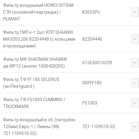
Фильтр воздушный HOWO/SITRAK
-
C7H (основной+картридж) /
K2652PU
FILMANT
Фильтр ГМП к-т 2шт КПП SHAANXI
-
МАЗ203,206 82204440 (с кольцами
82204440
и прокладками)
Фильтр МФ SHACMAN SHAANXI
-
612630010239
дв.WP12 (аналог 1000428205)
Фильтр ТФ FF 185 SELERUS
-
SRFFF185
(ан.Fleetguard )
Фильтр ТФ FS1003 CUMMINS /
-
FS1003
TRUCKMARK
Фильтр воздушный в сб. (патрубок
-
125мм) Евро-1 / Ливны (ФВ
721-1109510-02
721.1109510-02)