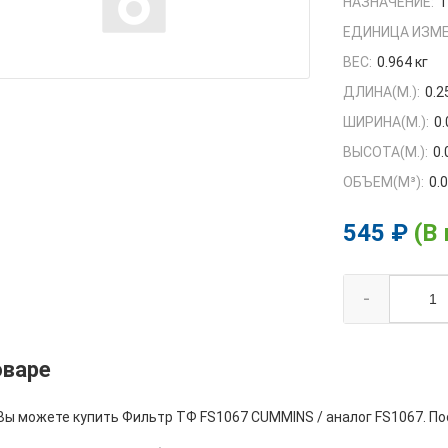
НАЗНАЧЕНИЕ:
1
ЕДИНИЦА ИЗМЕ
ВЕС:
0.964 кг
ДЛИНА(М.):
0.2
ШИРИНА(М.):
0.
ВЫСОТА(М.):
0.
ОБЪЕМ(M³):
0.
545 ₽
(В
-
оваре
 Вы можете купить Фильтр ТФ FS1067 CUMMINS / аналог FS1067. По