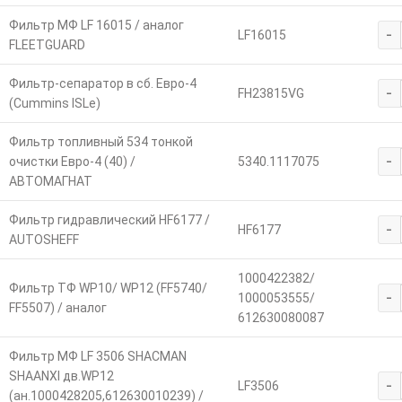
Фильтр МФ LF 16015 / аналог
-
LF16015
FLEETGUARD
Фильтр-сепаратор в сб. Евро-4
-
FH23815VG
(Cummins ISLe)
Фильтр топливный 534 тонкой
-
очистки Евро-4 (40) /
5340.1117075
АВТОМАГНАТ
Фильтр гидравлический HF6177 /
-
HF6177
AUTOSHEFF
1000422382/
Фильтр ТФ WP10/ WP12 (FF5740/
-
1000053555/
FF5507) / аналог
612630080087
Фильтр МФ LF 3506 SHACMAN
SHAANXI дв.WP12
-
LF3506
(ан.1000428205,612630010239) /