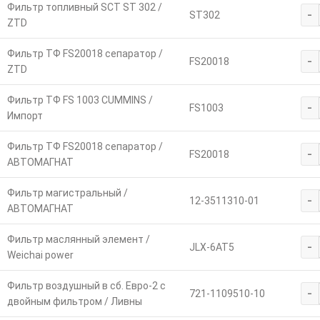
Фильтр топливный SCT ST 302 /
-
SТ302
ZTD
Фильтр ТФ FS20018 сепаратор /
-
FS20018
ZTD
Фильтр ТФ FS 1003 CUMMINS /
-
FS1003
Импорт
Фильтр ТФ FS20018 сепаратор /
-
FS20018
АВТОМАГНАТ
Фильтр магистральный /
-
12-3511310-01
АВТОМАГНАТ
Фильтр маслянный элемент /
-
JLX-6AT5
Weichai power
Фильтр воздушный в сб. Евро-2 с
-
721-1109510-10
двойным фильтром / Ливны