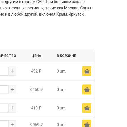
 и другим странам СНГ!. При большом заказе
ко в крупные регионы, такие как Москва, Санкт-
но и в любой другой, включая Крым, Иркутск,
ИЧЕСТВО
ЦЕНА
В КОРЗИНЕ
+
Ä
452 ₽
0 шт.
+
Ä
3 150 ₽
0 шт.
+
Ä
410 ₽
0 шт.
+
Ä
3 969 ₽
0 шт.