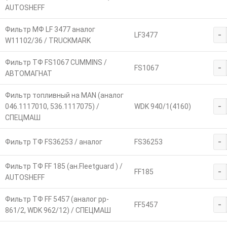
AUTOSHEFF
Фильтр МФ LF 3477 аналог
-
LF3477
W11102/36 / TRUCKMARK
Фильтр ТФ FS1067 CUMMINS /
-
FS1067
АВТОМАГНАТ
Фильтр топливный на MAN (аналог
-
046.1117010, 536.1117075) /
WDK 940/1(4160)
СПЕЦМАШ
-
Фильтр ТФ FS36253 / аналог
FS36253
Фильтр ТФ FF 185 (ан.Fleetguard ) /
-
FF185
AUTOSHEFF
Фильтр ТФ FF 5457 (аналог pp-
-
FF5457
861/2, WDK 962/12) / СПЕЦМАШ