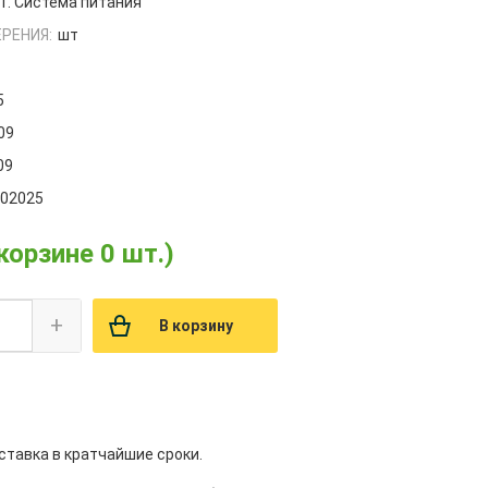
1. Система питания
РЕНИЯ:
шт
5
09
09
002025
 корзине 0 шт.)
+
В корзину
ставка в кратчайшие сроки.