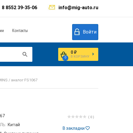
8 8552 39-35-06
info@mig-auto.ru
ии
Контакты
Войти
0 ₽
В КОРЗИНУ
0
NS / аналог FS1067
067
( 0 )
ЛЬ:
Китай
В закладки