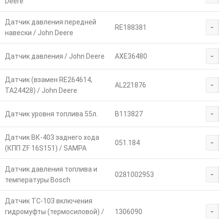
Deere
Датчик давления передней
-
RE188381
навески / John Deere
-
Датчик давления / John Deere
AXE36480
Датчик (взамен RE264614,
-
AL221876
TA24428) / John Deere
-
Датчик уровня топлива 55л.
В113827
Датчик ВК-403 заднего хода
-
051.184
(КПП ZF 16S151) / SAMPA
Датчик давления топлива и
-
0281002953
температуры Bosch
Датчик ТС-103 включения
-
гидромуфты (термосиловой) /
1306090