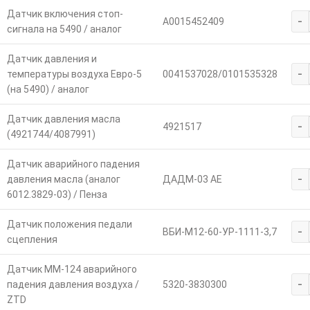
Датчик включения стоп-
-
A0015452409
сигнала на 5490 / аналог
Датчик давления и
-
температуры воздуха Евро-5
0041537028/0101535328
(на 5490) / аналог
Датчик давления масла
-
4921517
(4921744/4087991)
Датчик аварийного падения
-
давления масла (аналог
ДАДМ-03 АЕ
6012.3829-03) / Пенза
Датчик положения педали
-
ВБИ-М12-60-УР-1111-3,7
сцепления
Датчик ММ-124 аварийного
-
падения давления воздуха /
5320-3830300
ZTD