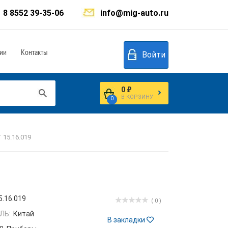
8 8552 39-35-06
info@mig-auto.ru
ии
Контакты
Войти
0 ₽
В КОРЗИНУ
0
 15.16.019
5.16.019
( 0 )
ЛЬ:
Китай
В закладки