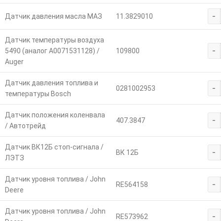
-
Датчик давления масла МАЗ
11.3829010
Датчик температуры воздуха
-
5490 (аналог A0071531128) /
109800
Auger
Датчик давления топлива и
-
0281002953
температуры Bosch
Датчик положения коленвала
-
407.3847
/ Автотрейд
Датчик ВК12Б стоп-сигнала /
-
ВК 12Б
ЛЭТЗ
Датчик уровня топлива / John
-
RE564158
Deere
Датчик уровня топлива / John
-
RE573962