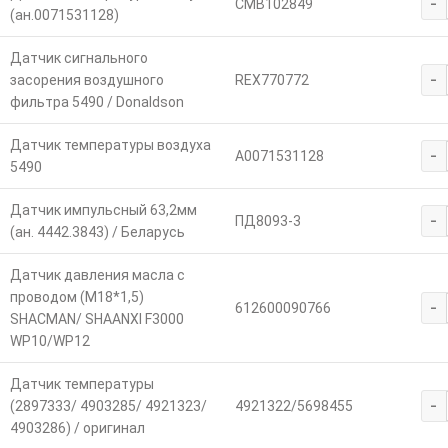
-
CMB102849
(ан.0071531128)
Датчик сигнального
-
засорения воздушного
REX770772
фильтра 5490 / Donaldson
Датчик температуры воздуха
-
A0071531128
5490
Датчик импульсный 63,2мм
-
ПД8093-3
(ан. 4442.3843) / Беларусь
Датчик давления масла с
проводом (М18*1,5)
-
612600090766
SHACMAN/ SHAANXI F3000
WP10/WP12
Датчик температуры
-
(2897333/ 4903285/ 4921323/
4921322/5698455
4903286) / оригинал