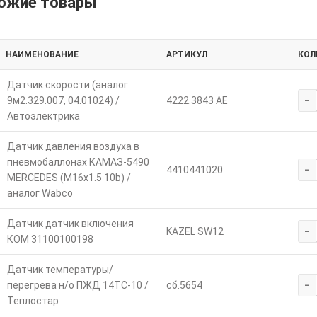
ожие товары
НАИМЕНОВАНИЕ
АРТИКУЛ
КОЛ
Датчик скорости (аналог
-
9м2.329.007, 04.01024) /
4222.3843 АЕ
Автоэлектрика
Датчик давления воздуха в
пневмобаллонах КАМАЗ-5490
-
4410441020
MERCEDES (M16х1.5 10b) /
аналог Wabco
Датчик датчик включения
-
KAZEL SW12
КОМ 31100100198
Датчик температуры/
-
перегрева н/о ПЖД 14ТС-10 /
сб.5654
Теплостар