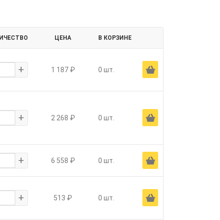
ИЧЕСТВО
ЦЕНА
В КОРЗИНЕ
+
Ä
1 187 ₽
0 шт.
+
Ä
2 268 ₽
0 шт.
+
Ä
6 558 ₽
0 шт.
+
Ä
513 ₽
0 шт.