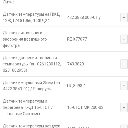
Литиз
Датчик температуры на ПЖД
-
422.3828.000-01 у
12ЖД24.81066, 16ЖД24
Датчик сигнального
-
засорения воздушного
RE X770771
фильтра
Датчик давления топлива и
-
температуры (ан. 0261230112,
743.3829
0281002953)
Датчик импульсный 25мм (ан.
-
ПД8093-1
4422.3843-01) / Беларусь
Датчик температуры и
-
перегрева ПЖД 16-01СТ /
16-01СТ.МК.200-03
Тепловые Системы
Датчик температуры воздуха