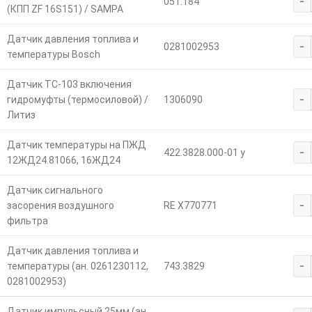
-
051.184
(КПП ZF 16S151) / SAMPA
Датчик давления топлива и
-
0281002953
температуры Bosch
Датчик ТС-103 включения
-
гидромуфты (термосиловой) /
1306090
Литиз
Датчик температуры на ПЖД
-
422.3828.000-01 у
12ЖД24.81066, 16ЖД24
Датчик сигнального
-
засорения воздушного
RE X770771
фильтра
Датчик давления топлива и
-
температуры (ан. 0261230112,
743.3829
0281002953)
Датчик импульсный 25мм (ан.