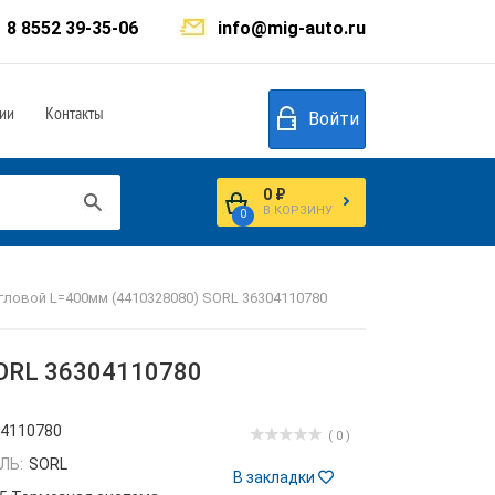
8 8552 39-35-06
info@mig-auto.ru
ии
Контакты
Войти
0 ₽
В КОРЗИНУ
0
гловой L=400мм (4410328080) SORL 36304110780
SORL 36304110780
04110780
( 0 )
ЛЬ:
SORL
В закладки