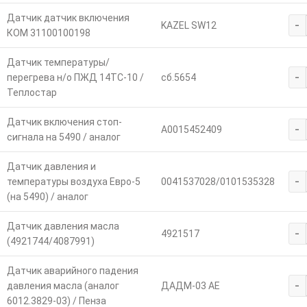
Датчик датчик включения
-
KAZEL SW12
КОМ 31100100198
Датчик температуры/
-
перегрева н/о ПЖД 14ТС-10 /
сб.5654
Теплостар
Датчик включения стоп-
-
A0015452409
сигнала на 5490 / аналог
Датчик давления и
-
температуры воздуха Евро-5
0041537028/0101535328
(на 5490) / аналог
Датчик давления масла
-
4921517
(4921744/4087991)
Датчик аварийного падения
-
давления масла (аналог
ДАДМ-03 АЕ
6012.3829-03) / Пенза