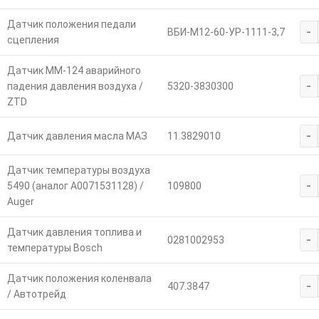
Датчик положения педали
-
ВБИ-М12-60-УР-1111-3,7
сцепления
Датчик ММ-124 аварийного
-
падения давления воздуха /
5320-3830300
ZTD
-
Датчик давления масла МАЗ
11.3829010
Датчик температуры воздуха
-
5490 (аналог A0071531128) /
109800
Auger
Датчик давления топлива и
-
0281002953
температуры Bosch
Датчик положения коленвала
-
407.3847
/ Автотрейд