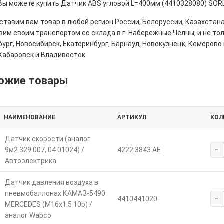
 Вы можете купить Датчик ABS угловой L=400мм (4410328080) SORL
тавим вам товар в любой регион России, Белоруссии, Казахстана
им своим транспортом со склада в г. Набережные Челны, и не толь
ург, Новосибирск, Екатеринбург, Барнаул, Новокузнецк, Кемерово 
Хабаровск и Владивосток.
ожие товары
НАИМЕНОВАНИЕ
АРТИКУЛ
КОЛ
Датчик скорости (аналог
-
9м2.329.007, 04.01024) /
4222.3843 АЕ
Автоэлектрика
Датчик давления воздуха в
пневмобаллонах КАМАЗ-5490
-
4410441020
MERCEDES (M16х1.5 10b) /
аналог Wabco