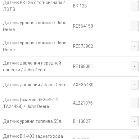
Датчик ВК12Б стоп-сигнала /
-
ВК 12Б
ЛЭТЗ
Датчик уровня топлива / John
-
RE564158
Deere
Датчик уровня топлива / John
-
RE573962
Deere
Датчик давления передней
-
RE188381
навески / John Deere
-
Датчик давления / John Deere
AXE36480
Датчик (взамен RE264614,
-
AL221876
TA24428) / John Deere
-
Датчик уровня топлива 55л.
В113827
Датчик ВК-403 заднего хода