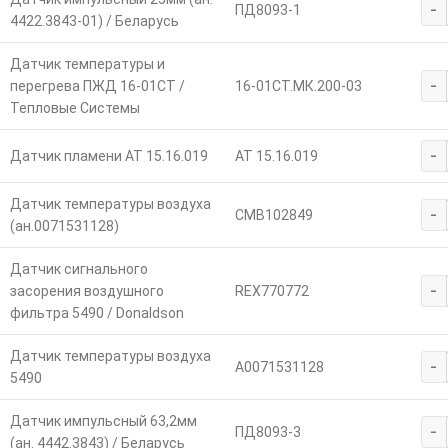
-
ПД8093-1
4422.3843-01) / Беларусь
Датчик температуры и
-
перегрева ПЖД 16-01СТ /
16-01СТ.МК.200-03
Тепловые Системы
-
Датчик пламени АТ 15.16.019
АТ 15.16.019
Датчик температуры воздуха
-
CMB102849
(ан.0071531128)
Датчик сигнального
-
засорения воздушного
REX770772
фильтра 5490 / Donaldson
Датчик температуры воздуха
-
A0071531128
5490
Датчик импульсный 63,2мм
-
ПД8093-3
(ан. 4442.3843) / Беларусь