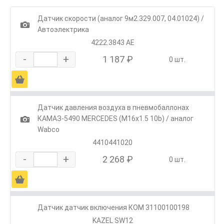
Датчик скорости (аналог 9м2.329.007, 04.01024) /
1
Автоэлектрика
4222.3843 АЕ
-
+
1 187 ₽
0 шт.
Ä
Датчик давления воздуха в пневмобаллонах
1
КАМАЗ-5490 MERCEDES (M16х1.5 10b) / аналог
Wabco
4410441020
-
+
2 268 ₽
0 шт.
Ä
Датчик датчик включения КОМ 31100100198
KAZEL SW12