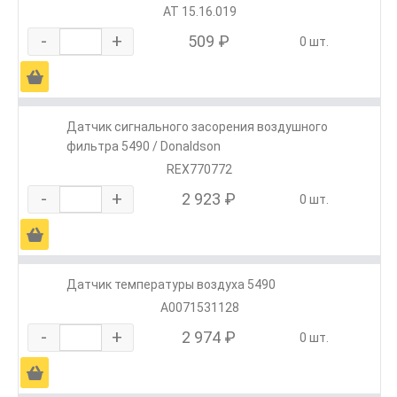
АТ 15.16.019
-
+
509 ₽
0 шт.
Ä
Датчик сигнального засорения воздушного
фильтра 5490 / Donaldson
REX770772
-
+
2 923 ₽
0 шт.
Ä
Датчик температуры воздуха 5490
A0071531128
-
+
2 974 ₽
0 шт.
Ä