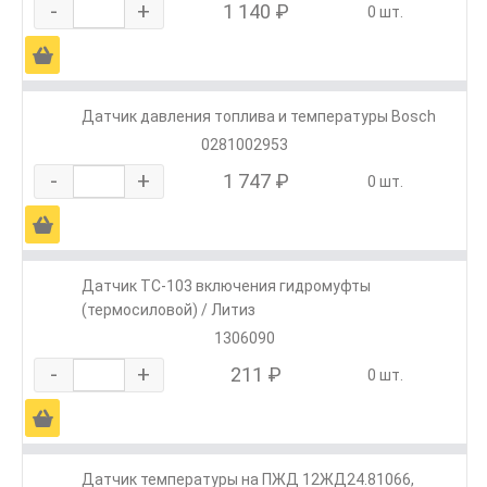
-
+
1 140 ₽
0 шт.
Ä
Датчик давления топлива и температуры Bosch
0281002953
-
+
1 747 ₽
0 шт.
Ä
Датчик ТС-103 включения гидромуфты
(термосиловой) / Литиз
1306090
-
+
211 ₽
0 шт.
Ä
Датчик температуры на ПЖД 12ЖД24.81066,