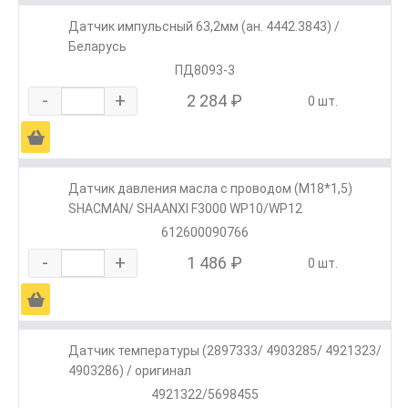
Датчик импульсный 63,2мм (ан. 4442.3843) /
Беларусь
ПД8093-3
-
+
2 284 ₽
0 шт.
Ä
Датчик давления масла с проводом (М18*1,5)
SHACMAN/ SHAANXI F3000 WP10/WP12
612600090766
-
+
1 486 ₽
0 шт.
Ä
Датчик температуры (2897333/ 4903285/ 4921323/
4903286) / оригинал
4921322/5698455