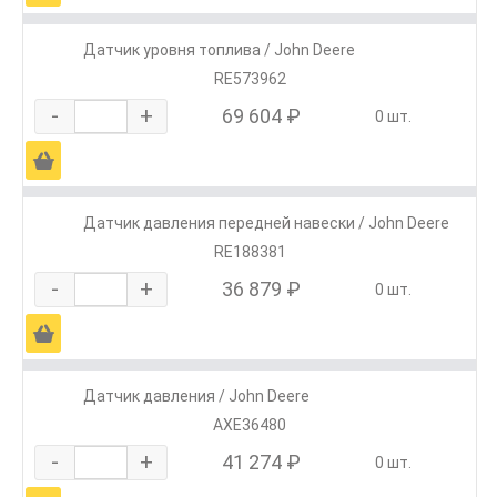
Датчик уровня топлива / John Deere
RE573962
-
+
69 604 ₽
0 шт.
Ä
Датчик давления передней навески / John Deere
RE188381
-
+
36 879 ₽
0 шт.
Ä
Датчик давления / John Deere
AXE36480
-
+
41 274 ₽
0 шт.