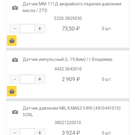
Датчик ММ-111Д аварийного падения давления
1
масла / ZTD
5320-3829030
-
+
73,50 ₽
0 шт.
Ä
1
Датчик импульсный (L-19,8мм) / г.Владимир
4432.3843010
-
+
2 909 ₽
0 шт.
Ä
Датчик давления MB, КАМАЗ 5490 (4410441010)
1
SORL
38021220010
-
+
3 924 ₽
0 шт.