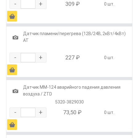
-
+
309 ₽
0 шт.
Ä
Датчик пламени/перегрева (12В/24В, 2кВт/4кВт)
1
АТ
-
+
227 ₽
0 шт.
Ä
Датчик ММ-124 аварийного падения давления
1
воздуха / ZTD
5320-3829030
-
+
73,50 ₽
0 шт.
Ä