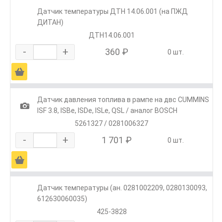
Датчик температуры ДТН 14.06.001 (на ПЖД
ДИТАН)
ДТН14.06.001
-
+
360 ₽
0 шт.
Ä
Датчик давления топлива в рампе на двс CUMMINS
1
ISF 3.8, ISBe, ISDe, ISLe, QSL / аналог BOSCH
5261327 / 0281006327
-
+
1 701 ₽
0 шт.
Ä
Датчик температуры (ан. 0281002209, 0280130093,
612630060035)
425-3828