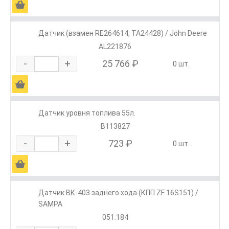
Ä
Датчик (взамен RE264614, TA24428) / John Deere
AL221876
-
+
25 766 ₽
0 шт.
Ä
Датчик уровня топлива 55л.
В113827
-
+
723 ₽
0 шт.
Ä
Датчик ВК-403 заднего хода (КПП ZF 16S151) /
SAMPA
051.184