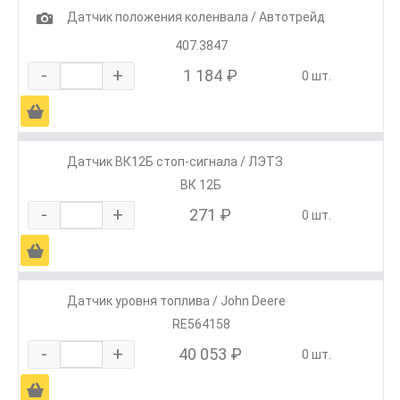
1
Датчик положения коленвала / Автотрейд
407.3847
-
+
1 184 ₽
0 шт.
Ä
Датчик ВК12Б стоп-сигнала / ЛЭТЗ
ВК 12Б
-
+
271 ₽
0 шт.
Ä
Датчик уровня топлива / John Deere
RE564158
-
+
40 053 ₽
0 шт.
Ä