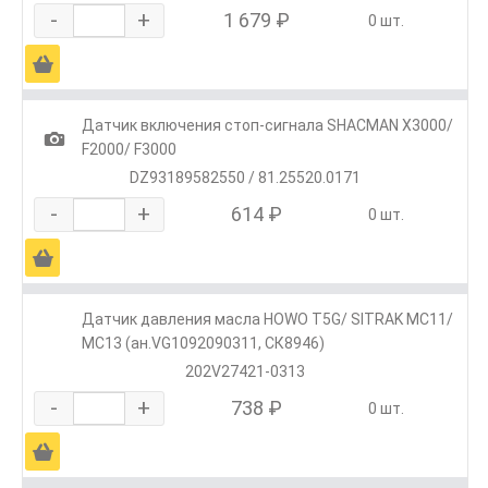
-
+
1 679 ₽
0 шт.
Ä
Датчик включения стоп-сигнала SHACMAN X3000/
1
F2000/ F3000
DZ93189582550 / 81.25520.0171
-
+
614 ₽
0 шт.
Ä
Датчик давления масла HOWO T5G/ SITRAK MC11/
MC13 (ан.VG1092090311, СК8946)
202V27421-0313
-
+
738 ₽
0 шт.
Ä