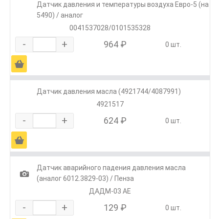
Датчик давления и температуры воздуха Евро-5 (на
5490) / аналог
0041537028/0101535328
-
+
964 ₽
0 шт.
Ä
Датчик давления масла (4921744/4087991)
4921517
-
+
624 ₽
0 шт.
Ä
Датчик аварийного падения давления масла
1
(аналог 6012.3829-03) / Пенза
ДАДМ-03 АЕ
-
+
129 ₽
0 шт.