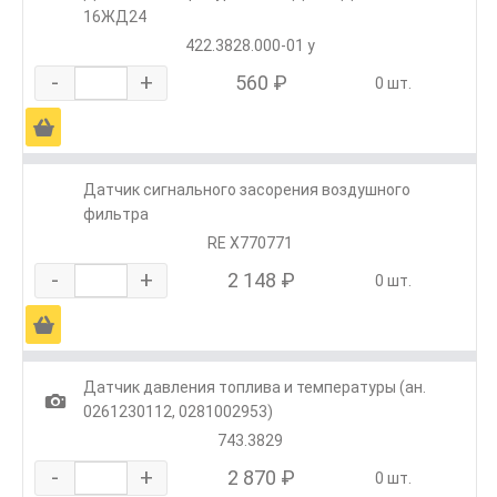
16ЖД24
422.3828.000-01 у
-
+
560 ₽
0 шт.
Ä
Датчик сигнального засорения воздушного
фильтра
RE X770771
-
+
2 148 ₽
0 шт.
Ä
Датчик давления топлива и температуры (ан.
1
0261230112, 0281002953)
743.3829
-
+
2 870 ₽
0 шт.