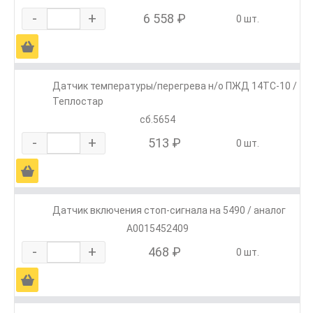
-
+
6 558 ₽
0 шт.
Ä
Датчик температуры/перегрева н/о ПЖД 14ТС-10 /
Теплостар
сб.5654
-
+
513 ₽
0 шт.
Ä
Датчик включения стоп-сигнала на 5490 / аналог
A0015452409
-
+
468 ₽
0 шт.
Ä