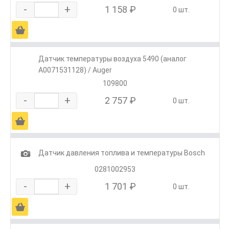
-
+
1 158 ₽
0 шт.
Ä
Датчик температуры воздуха 5490 (аналог
A0071531128) / Auger
109800
-
+
2 757 ₽
0 шт.
Ä
1
Датчик давления топлива и температуры Bosch
0281002953
-
+
1 701 ₽
0 шт.
Ä