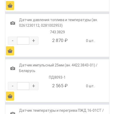
Ä
Датчик давления топлива и температуры (ан.
1
0261230112, 0281002953)
743.3829
-
+
2 870 ₽
0 шт.
Ä
Датчик импульсный 25мм (ан. 4422.3843-01) /
1
Беларусь
ПД8093-1
-
+
2 565 ₽
0 шт.
Ä
Датчик температуры и перегрева ПЖД 16-01СТ /
1