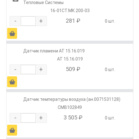
Тепловые Системы
16-01СТ.МК.200-03
-
+
281 ₽
0 шт.
Ä
Датчик пламени АТ 15.16.019
АТ 15.16.019
-
+
509 ₽
0 шт.
Ä
Датчик температуры воздуха (ан.0071531128)
CMB102849
-
+
3 505 ₽
0 шт.
Ä