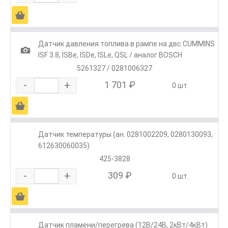
Ä
Датчик давления топлива в рампе на двс CUMMINS
1
ISF 3.8, ISBe, ISDe, ISLe, QSL / аналог BOSCH
5261327 / 0281006327
-
+
1 701 ₽
0 шт.
Ä
Датчик температуры (ан. 0281002209, 0280130093,
612630060035)
425-3828
-
+
309 ₽
0 шт.
Ä
Датчик пламени/перегрева (12В/24В, 2кВт/4кВт)