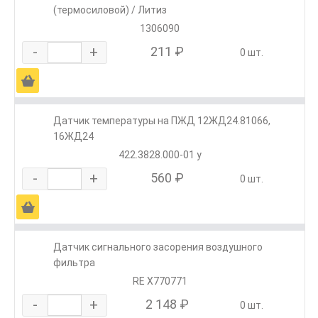
(термосиловой) / Литиз
1306090
-
+
211 ₽
0 шт.
Ä
Датчик температуры на ПЖД 12ЖД24.81066,
16ЖД24
422.3828.000-01 у
-
+
560 ₽
0 шт.
Ä
Датчик сигнального засорения воздушного
фильтра
RE X770771
-
+
2 148 ₽
0 шт.