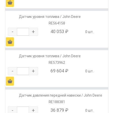
Ä
Датчик уровня топлива / John Deere
RE564158
-
+
40 053 ₽
0 шт.
Ä
Датчик уровня топлива / John Deere
RE573962
-
+
69 604 ₽
0 шт.
Ä
Датчик давления передней навески / John Deere
RE188381
-
+
36 879 ₽
0 шт.