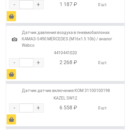
-
+
1 187 ₽
0 шт.
Ä
Датчик давления воздуха в пневмобаллонах
1
КАМАЗ-5490 MERCEDES (M16х1.5 10b) / аналог
Wabco
4410441020
-
+
2 268 ₽
0 шт.
Ä
Датчик датчик включения КОМ 31100100198
KAZEL SW12
-
+
6 558 ₽
0 шт.
Ä