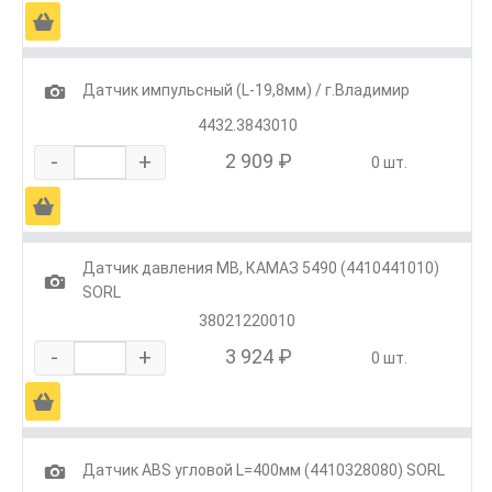
Ä
1
Датчик импульсный (L-19,8мм) / г.Владимир
4432.3843010
-
+
2 909 ₽
0 шт.
Ä
Датчик давления MB, КАМАЗ 5490 (4410441010)
1
SORL
38021220010
-
+
3 924 ₽
0 шт.
Ä
1
Датчик ABS угловой L=400мм (4410328080) SORL