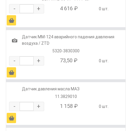
-
+
4 616 ₽
0 шт.
Ä
Датчик ММ-124 аварийного падения давления
1
воздуха / ZTD
5320-3830300
-
+
73,50 ₽
0 шт.
Ä
Датчик давления масла МАЗ
11.3829010
-
+
1 158 ₽
0 шт.
Ä