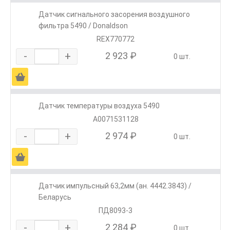
Датчик сигнального засорения воздушного
фильтра 5490 / Donaldson
REX770772
-
+
2 923 ₽
0 шт.
Ä
Датчик температуры воздуха 5490
A0071531128
-
+
2 974 ₽
0 шт.
Ä
Датчик импульсный 63,2мм (ан. 4442.3843) /
Беларусь
ПД8093-3
-
+
2 284 ₽
0 шт.