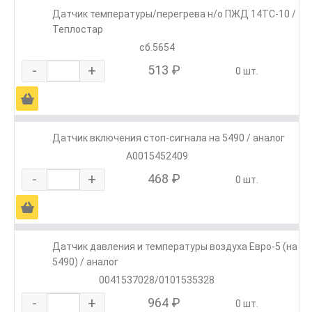
Датчик температуры/перегрева н/о ПЖД 14ТС-10 /
Теплостар
сб.5654
-
+
513 ₽
0 шт.
Ä
Датчик включения стоп-сигнала на 5490 / аналог
A0015452409
-
+
468 ₽
0 шт.
Ä
Датчик давления и температуры воздуха Евро-5 (на
5490) / аналог
0041537028/0101535328
-
+
964 ₽
0 шт.