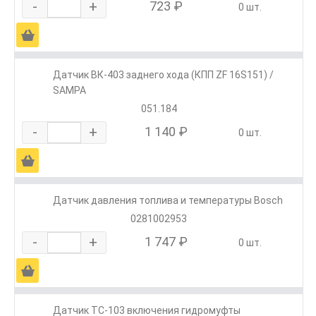
-
+
723 ₽
0 шт.
Ä
Датчик ВК-403 заднего хода (КПП ZF 16S151) /
SAMPA
051.184
-
+
1 140 ₽
0 шт.
Ä
Датчик давления топлива и температуры Bosch
0281002953
-
+
1 747 ₽
0 шт.
Ä
Датчик ТС-103 включения гидромуфты