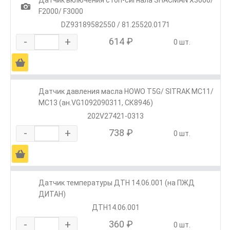
1
F2000/ F3000
DZ93189582550 / 81.25520.0171
-
+
614 ₽
0 шт.
Ä
Датчик давления масла HOWO T5G/ SITRAK MC11/
MC13 (ан.VG1092090311, СК8946)
202V27421-0313
-
+
738 ₽
0 шт.
Ä
Датчик температуры ДТН 14.06.001 (на ПЖД
ДИТАН)
ДТН14.06.001
-
+
360 ₽
0 шт.