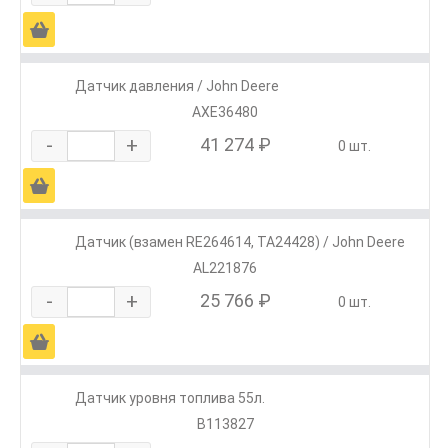
Ä
Датчик давления / John Deere
AXE36480
-
+
41 274 ₽
0 шт.
Ä
Датчик (взамен RE264614, TA24428) / John Deere
AL221876
-
+
25 766 ₽
0 шт.
Ä
Датчик уровня топлива 55л.
В113827