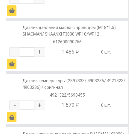
Ä
Датчик давления масла с проводом (М18*1,5)
SHACMAN/ SHAANXI F3000 WP10/WP12
612600090766
-
+
1 486 ₽
0 шт.
Ä
Датчик температуры (2897333/ 4903285/ 4921323/
4903286) / оригинал
4921322/5698455
-
+
1 679 ₽
0 шт.
Ä
Датчик включения стоп-сигнала SHACMAN X3000/