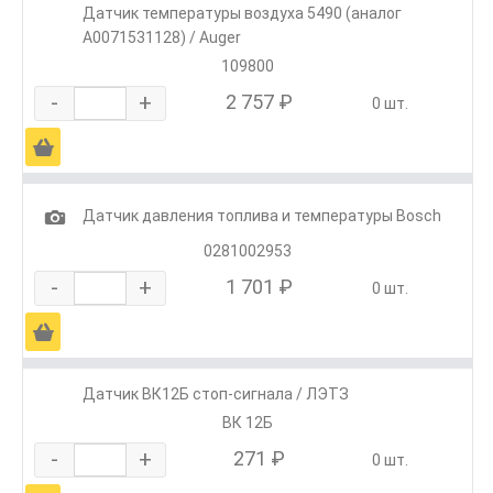
Датчик температуры воздуха 5490 (аналог
A0071531128) / Auger
109800
-
+
2 757 ₽
0 шт.
Ä
1
Датчик давления топлива и температуры Bosch
0281002953
-
+
1 701 ₽
0 шт.
Ä
Датчик ВК12Б стоп-сигнала / ЛЭТЗ
ВК 12Б
-
+
271 ₽
0 шт.