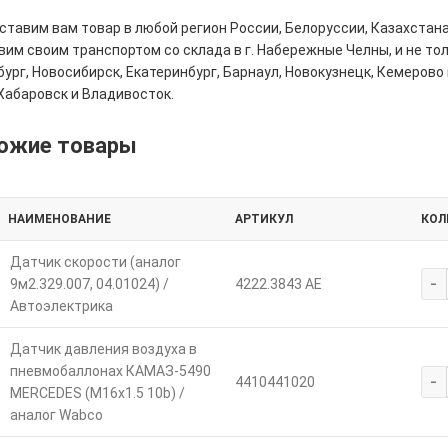
тавим вам товар в любой регион России, Белоруссии, Казахстана
им своим транспортом со склада в г. Набережные Челны, и не толь
ург, Новосибирск, Екатеринбург, Барнаул, Новокузнецк, Кемерово 
Хабаровск и Владивосток.
ожие товары
НАИМЕНОВАНИЕ
АРТИКУЛ
КОЛ
Датчик скорости (аналог
-
9м2.329.007, 04.01024) /
4222.3843 АЕ
Автоэлектрика
Датчик давления воздуха в
пневмобаллонах КАМАЗ-5490
-
4410441020
MERCEDES (M16х1.5 10b) /
аналог Wabco