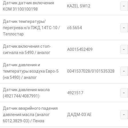
Датчик датчик включения
-
KAZEL SW12
КОМ 31100100198
Датчик температуры/
-
перегрева н/о ПЖД 14ТС-10 /
сб.5654
Теплостар
Датчик включения стоп-
-
A0015452409
сигнала на 5490 / аналог
Датчик давления и
-
температуры воздуха Евро-5
0041537028/0101535328
(на 5490) / аналог
Датчик давления масла
-
4921517
(4921744/4087991)
Датчик аварийного падения
-
давления масла (аналог
ДАДМ-03 АЕ
6012.3829-03) / Пенза