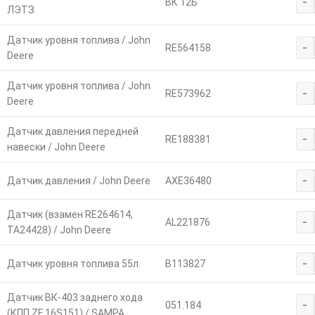
-
ВК 12Б
ЛЭТЗ
Датчик уровня топлива / John
-
RE564158
Deere
Датчик уровня топлива / John
-
RE573962
Deere
Датчик давления передней
-
RE188381
навески / John Deere
-
Датчик давления / John Deere
AXE36480
Датчик (взамен RE264614,
-
AL221876
TA24428) / John Deere
-
Датчик уровня топлива 55л.
В113827
Датчик ВК-403 заднего хода
-
051.184
(КПП ZF 16S151) / SAMPA