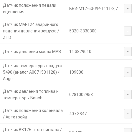
Датчик положения педали
-
ВБИ-М12-60-УР-1111-3,7
сцепления
Датчик ММ-124 аварийного
-
падения давления воздуха /
5320-3830300
ZTD
-
Датчик давления масла МАЗ
11.3829010
Датчик температуры воздуха
-
5490 (аналог A0071531128) /
109800
Auger
Датчик давления топлива и
-
0281002953
температуры Bosch
Датчик положения коленвала
-
407.3847
/ Автотрейд
Датчик ВК12Б стоп-сигнала /