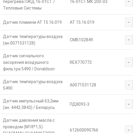
-
перегрева ПЖД 16-01СТ /
16-01СТ.МК.200-03
Тепловые Системы
-
Датчик пламени АТ 15.16.019
АТ 15.16.019
Датчик температуры воздуха
-
CMB102849
(ан.0071531128)
Датчик сигнального
-
засорения воздушного
REX770772
фильтра 5490 / Donaldson
Датчик температуры воздуха
-
A0071531128
5490
Датчик импульсный 63,2мм
-
ПД8093-3
(ан. 4442.3843) / Беларусь
Датчик давления масла с
проводом (М18*1,5)
-
612600090766