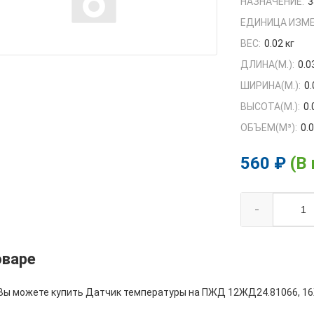
НАЗНАЧЕНИЕ:
3
ЕДИНИЦА ИЗМЕ
ВЕС:
0.02 кг
ДЛИНА(М.):
0.0
ШИРИНА(М.):
0.
ВЫСОТА(М.):
0.
ОБЪЕМ(M³):
0.
560 ₽
(В
-
оваре
 Вы можете купить Датчик температуры на ПЖД 12ЖД24.81066, 16Ж