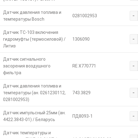
Датчик давления топлива и
-
0281002953
температуры Bosch
Датчик ТС-103 включения
-
гидромуфты (термосиловой) /
1306090
Литиз
Датчик сигнального
-
засорения воздушного
RE X770771
фильтра
Датчик давления топлива и
-
температуры (ан. 0261230112,
743.3829
0281002953)
Датчик импульсный 25мм (ан.
-
ПД8093-1
4422.3843-01) / Беларусь
Датчик температуры и