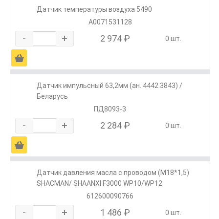
Датчик температуры воздуха 5490
A0071531128
-
+
2 974 ₽
0 шт.
Ä
Датчик импульсный 63,2мм (ан. 4442.3843) /
Беларусь
ПД8093-3
-
+
2 284 ₽
0 шт.
Ä
Датчик давления масла с проводом (М18*1,5)
SHACMAN/ SHAANXI F3000 WP10/WP12
612600090766
-
+
1 486 ₽
0 шт.