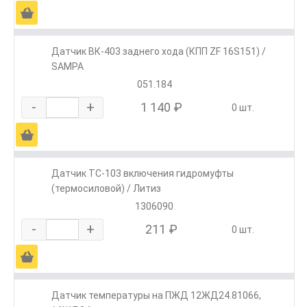
Ä
Датчик ВК-403 заднего хода (КПП ZF 16S151) /
SAMPA
051.184
-
+
1 140 ₽
0 шт.
Ä
Датчик ТС-103 включения гидромуфты
(термосиловой) / Литиз
1306090
-
+
211 ₽
0 шт.
Ä
Датчик температуры на ПЖД 12ЖД24.81066,