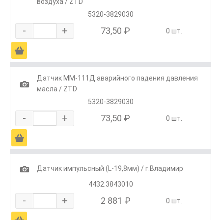
воздуха / ZTD
5320-3829030
-
+
73,50 ₽
0 шт.
Ä
Датчик ММ-111Д аварийного падения давления
1
масла / ZTD
5320-3829030
-
+
73,50 ₽
0 шт.
Ä
1
Датчик импульсный (L-19,8мм) / г.Владимир
4432.3843010
-
+
2 881 ₽
0 шт.