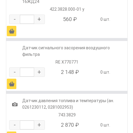
16ЖД24
422.3828.000-01 у
-
+
560 ₽
0 шт.
Ä
Датчик сигнального засорения воздушного
фильтра
RE X770771
-
+
2 148 ₽
0 шт.
Ä
Датчик давления топлива и температуры (ан.
1
0261230112, 0281002953)
743.3829
-
+
2 870 ₽
0 шт.