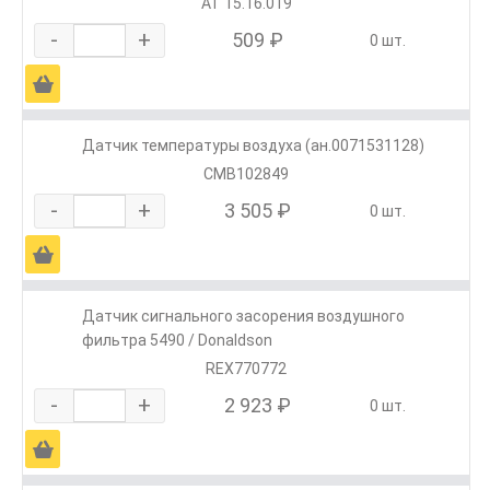
АТ 15.16.019
-
+
509 ₽
0 шт.
Ä
Датчик температуры воздуха (ан.0071531128)
CMB102849
-
+
3 505 ₽
0 шт.
Ä
Датчик сигнального засорения воздушного
фильтра 5490 / Donaldson
REX770772
-
+
2 923 ₽
0 шт.
Ä