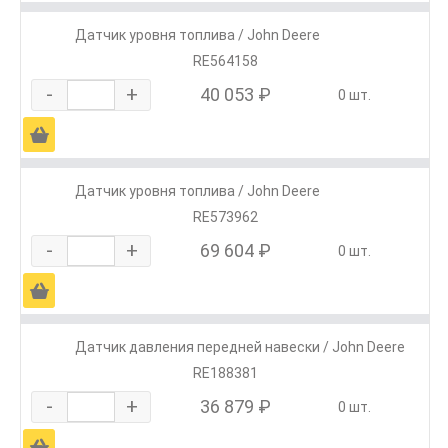
Датчик уровня топлива / John Deere
RE564158
-
+
40 053 ₽
0 шт.
Ä
Датчик уровня топлива / John Deere
RE573962
-
+
69 604 ₽
0 шт.
Ä
Датчик давления передней навески / John Deere
RE188381
-
+
36 879 ₽
0 шт.
Ä