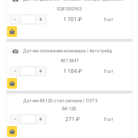
0281002953
-
+
1 701 ₽
0 шт.
Ä
1
Датчик положения коленвала / Автотрейд
407.3847
-
+
1 184 ₽
0 шт.
Ä
Датчик ВК12Б стоп-сигнала / ЛЭТЗ
ВК 12Б
-
+
271 ₽
0 шт.
Ä