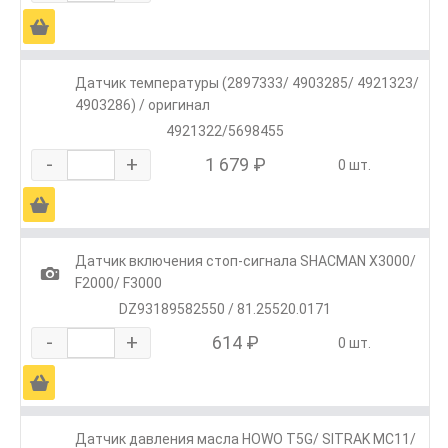
Ä
Датчик температуры (2897333/ 4903285/ 4921323/
4903286) / оригинал
4921322/5698455
-
+
1 679 ₽
0 шт.
Ä
Датчик включения стоп-сигнала SHACMAN X3000/
1
F2000/ F3000
DZ93189582550 / 81.25520.0171
-
+
614 ₽
0 шт.
Ä
Датчик давления масла HOWO T5G/ SITRAK MC11/