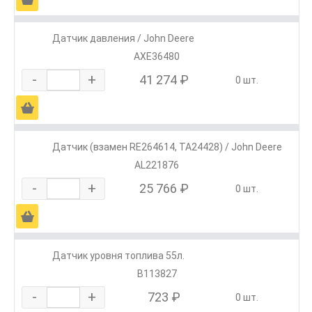
Датчик давления / John Deere
AXE36480
-
+
41 274 ₽
0 шт.
Ä
Датчик (взамен RE264614, TA24428) / John Deere
AL221876
-
+
25 766 ₽
0 шт.
Ä
Датчик уровня топлива 55л.
В113827
-
+
723 ₽
0 шт.