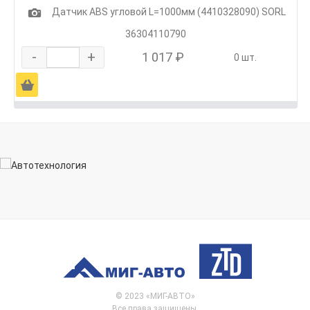
1
Датчик ABS угловой L=1000мм (4410328090) SORL
36304110790
-
+
1 017 ₽
0 шт.
Ä
© 2023 «МИГ-АВТО»
Все права защищены.