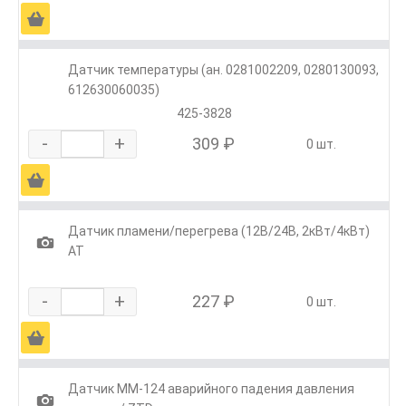
Ä
Датчик температуры (ан. 0281002209, 0280130093,
612630060035)
425-3828
-
+
309 ₽
0 шт.
Ä
Датчик пламени/перегрева (12В/24В, 2кВт/4кВт)
1
АТ
-
+
227 ₽
0 шт.
Ä
Датчик ММ-124 аварийного падения давления
1