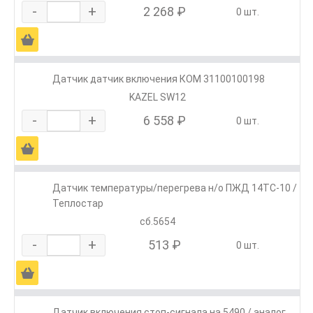
-
+
2 268 ₽
0 шт.
Ä
Датчик датчик включения КОМ 31100100198
KAZEL SW12
-
+
6 558 ₽
0 шт.
Ä
Датчик температуры/перегрева н/о ПЖД 14ТС-10 /
Теплостар
сб.5654
-
+
513 ₽
0 шт.
Ä
Датчик включения стоп-сигнала на 5490 / аналог