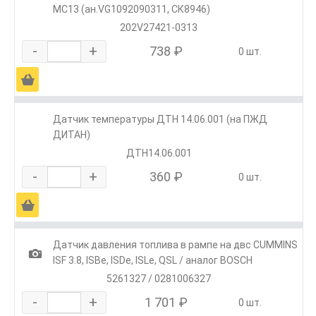
MC13 (ан.VG1092090311, СК8946)
202V27421-0313
-
+
738 ₽
0 шт.
Ä
Датчик температуры ДТН 14.06.001 (на ПЖД
ДИТАН)
ДТН14.06.001
-
+
360 ₽
0 шт.
Ä
Датчик давления топлива в рампе на двс CUMMINS
1
ISF 3.8, ISBe, ISDe, ISLe, QSL / аналог BOSCH
5261327 / 0281006327
-
+
1 701 ₽
0 шт.