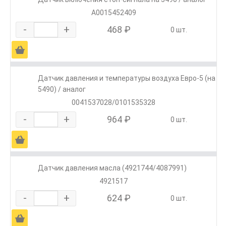
A0015452409
-
+
468 ₽
0 шт.
Ä
Датчик давления и температуры воздуха Евро-5 (на
5490) / аналог
0041537028/0101535328
-
+
964 ₽
0 шт.
Ä
Датчик давления масла (4921744/4087991)
4921517
-
+
624 ₽
0 шт.
Ä