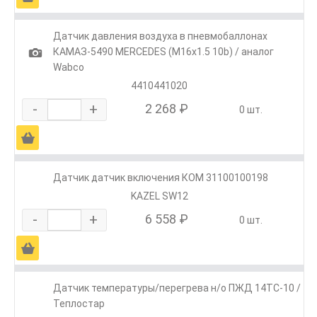
Датчик давления воздуха в пневмобаллонах
1
КАМАЗ-5490 MERCEDES (M16х1.5 10b) / аналог
Wabco
4410441020
-
+
2 268 ₽
0 шт.
Ä
Датчик датчик включения КОМ 31100100198
KAZEL SW12
-
+
6 558 ₽
0 шт.
Ä
Датчик температуры/перегрева н/о ПЖД 14ТС-10 /
Теплостар