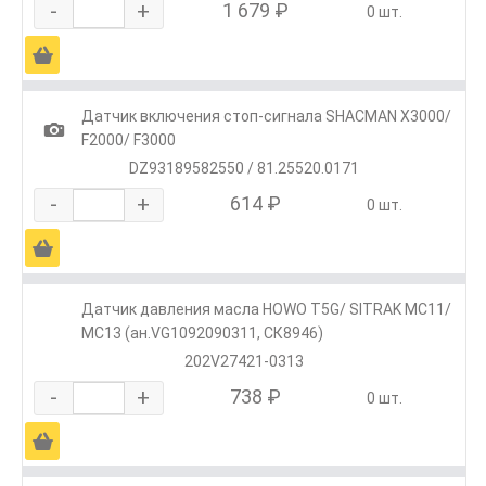
-
+
1 679 ₽
0 шт.
Ä
Датчик включения стоп-сигнала SHACMAN X3000/
1
F2000/ F3000
DZ93189582550 / 81.25520.0171
-
+
614 ₽
0 шт.
Ä
Датчик давления масла HOWO T5G/ SITRAK MC11/
MC13 (ан.VG1092090311, СК8946)
202V27421-0313
-
+
738 ₽
0 шт.
Ä