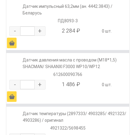
Датчик импульсный 63,2мм (ан. 4442.3843) /
Беларусь
ПД8093-3
-
+
2 284 ₽
0 шт.
Ä
Датчик давления масла с проводом (М18*1,5)
SHACMAN/ SHAANXI F3000 WP10/WP12
612600090766
-
+
1 486 ₽
0 шт.
Ä
Датчик температуры (2897333/ 4903285/ 4921323/
4903286) / оригинал
4921322/5698455