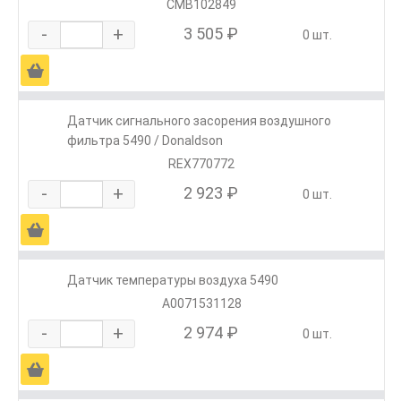
CMB102849
-
+
3 505 ₽
0 шт.
Ä
Датчик сигнального засорения воздушного
фильтра 5490 / Donaldson
REX770772
-
+
2 923 ₽
0 шт.
Ä
Датчик температуры воздуха 5490
A0071531128
-
+
2 974 ₽
0 шт.
Ä