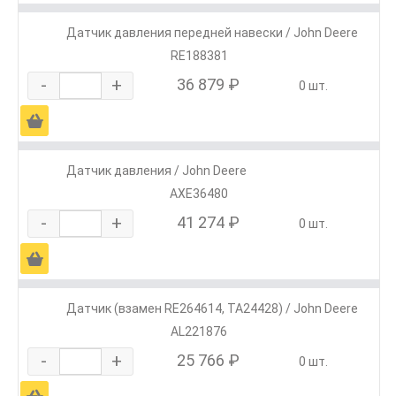
Датчик давления передней навески / John Deere
RE188381
-
+
36 879 ₽
0 шт.
Ä
Датчик давления / John Deere
AXE36480
-
+
41 274 ₽
0 шт.
Ä
Датчик (взамен RE264614, TA24428) / John Deere
AL221876
-
+
25 766 ₽
0 шт.