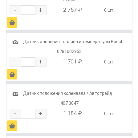
-
+
2 757 ₽
0 шт.
Ä
1
Датчик давления топлива и температуры Bosch
0281002953
-
+
1 701 ₽
0 шт.
Ä
1
Датчик положения коленвала / Автотрейд
407.3847
-
+
1 184 ₽
0 шт.
Ä