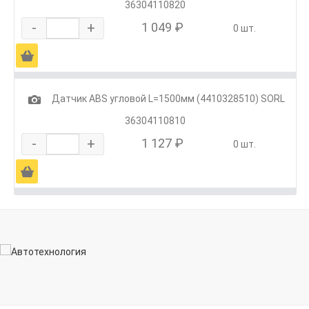
36304110820
-
+
1 049 ₽
0 шт.
Ä
1
Датчик ABS угловой L=1500мм (4410328510) SORL
36304110810
-
+
1 127 ₽
0 шт.
Ä