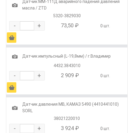
Датчик ММ-111Д аварийного падения давления
1
масла / ZTD
5320-3829030
-
+
73,50 ₽
0 шт.
Ä
1
Датчик импульсный (L-19,8мм) / г.Владимир
4432.3843010
-
+
2 909 ₽
0 шт.
Ä
Датчик давления MB, КАМАЗ 5490 (4410441010)
1
SORL
38021220010
-
+
3 924 ₽
0 шт.