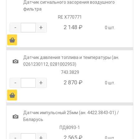
Датчик сигнального засорения воздушного
фильтра
RE X770771
-
+
2 148 ₽
0 шт.
Ä
Датчик давления топлива и температуры (ан.
1
0261230112, 0281002953)
743.3829
-
+
2 870 ₽
0 шт.
Ä
Датчик импульсный 25мм (ан. 4422.3843-01) /
1
Беларусь
ПД8093-1
-
+
2 565 ₽
0 шт.