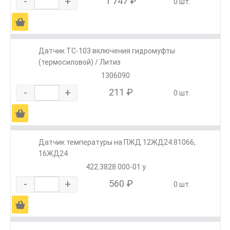
-
+
1 747 ₽
0 шт.
Ä
Датчик ТС-103 включения гидромуфты
(термосиловой) / Литиз
1306090
-
+
211 ₽
0 шт.
Ä
Датчик температуры на ПЖД 12ЖД24.81066,
16ЖД24
422.3828.000-01 у
-
+
560 ₽
0 шт.
Ä