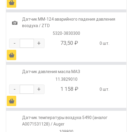
Ä
Датчик ММ-124 аварийного падения давления
1
воздуха / ZTD
5320-3830300
-
+
73,50 ₽
0 шт.
Ä
Датчик давления масла МАЗ
11.3829010
-
+
1 158 ₽
0 шт.
Ä
Датчик температуры воздуха 5490 (аналог
A0071531128) / Auger
109800