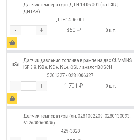
Датчик температуры ДТН 14.06.001 (на ПЖД
ДИТАН)
ДТН14.06.001
-
+
360 ₽
0 шт.
Ä
Датчик давления топлива в рампе на двс CUMMINS
1
ISF 3.8, ISBe, ISDe, ISLe, QSL / аналог BOSCH
5261327 / 0281006327
-
+
1 701 ₽
0 шт.
Ä
Датчик температуры (ан. 0281002209, 0280130093,
612630060035)
425-3828