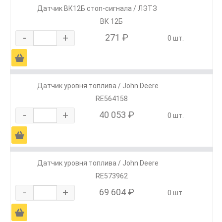
Датчик ВК12Б стоп-сигнала / ЛЭТЗ
ВК 12Б
-
+
271 ₽
0 шт.
Ä
Датчик уровня топлива / John Deere
RE564158
-
+
40 053 ₽
0 шт.
Ä
Датчик уровня топлива / John Deere
RE573962
-
+
69 604 ₽
0 шт.
Ä