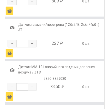
-
+
309 ₽
0 шт.
Ä
Датчик пламени/перегрева (12В/24В, 2кВт/4кВт)
1
АТ
-
+
227 ₽
0 шт.
Ä
Датчик ММ-124 аварийного падения давления
1
воздуха / ZTD
5320-3829030
-
+
73,50 ₽
0 шт.
Ä