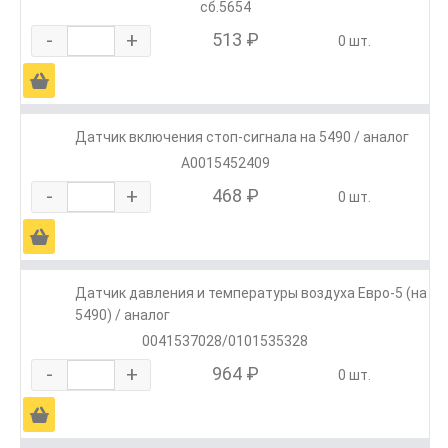
сб.5654
-
+
513 ₽
0 шт.
Ä
Датчик включения стоп-сигнала на 5490 / аналог
A0015452409
-
+
468 ₽
0 шт.
Ä
Датчик давления и температуры воздуха Евро-5 (на
5490) / аналог
0041537028/0101535328
-
+
964 ₽
0 шт.
Ä