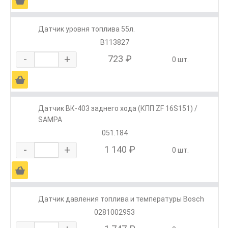
Ä
Датчик уровня топлива 55л.
В113827
-
+
723 ₽
0 шт.
Ä
Датчик ВК-403 заднего хода (КПП ZF 16S151) /
SAMPA
051.184
-
+
1 140 ₽
0 шт.
Ä
Датчик давления топлива и температуры Bosch
0281002953