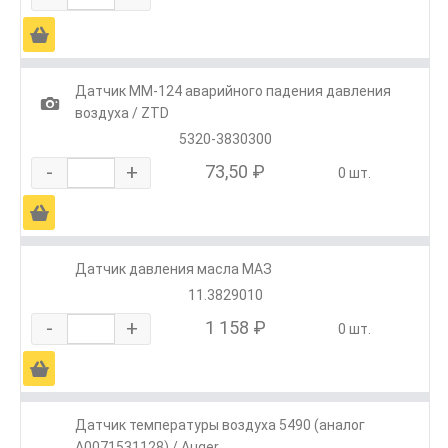
Ä
Датчик ММ-124 аварийного падения давления
1
воздуха / ZTD
5320-3830300
-
+
73,50 ₽
0 шт.
Ä
Датчик давления масла МАЗ
11.3829010
-
+
1 158 ₽
0 шт.
Ä
Датчик температуры воздуха 5490 (аналог
A0071531128) / Auger