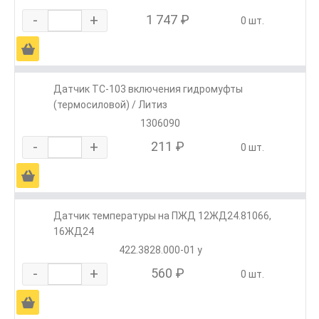
-
+
1 747 ₽
0 шт.
Ä
Датчик ТС-103 включения гидромуфты
(термосиловой) / Литиз
1306090
-
+
211 ₽
0 шт.
Ä
Датчик температуры на ПЖД 12ЖД24.81066,
16ЖД24
422.3828.000-01 у
-
+
560 ₽
0 шт.
Ä