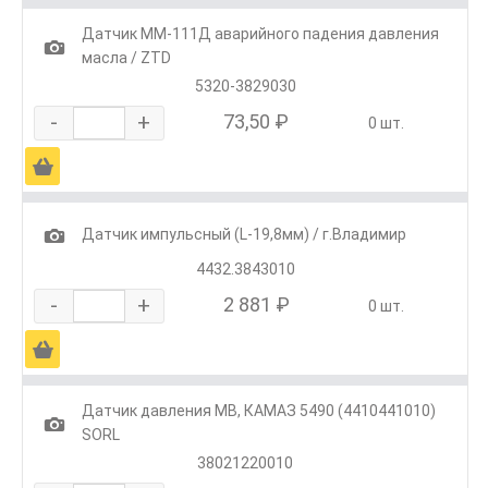
Датчик ММ-111Д аварийного падения давления
1
масла / ZTD
5320-3829030
-
+
73,50 ₽
0 шт.
Ä
1
Датчик импульсный (L-19,8мм) / г.Владимир
4432.3843010
-
+
2 881 ₽
0 шт.
Ä
Датчик давления MB, КАМАЗ 5490 (4410441010)
1
SORL
38021220010