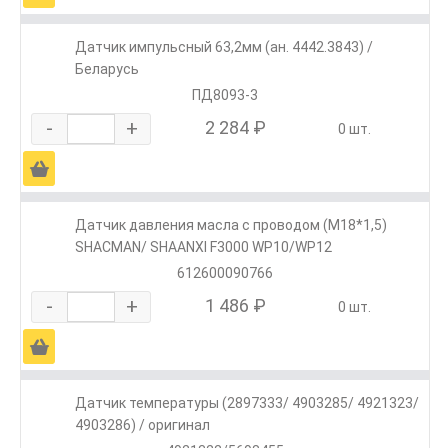
Датчик импульсный 63,2мм (ан. 4442.3843) /
Беларусь
ПД8093-3
-
+
2 284 ₽
0 шт.
Ä
Датчик давления масла с проводом (М18*1,5)
SHACMAN/ SHAANXI F3000 WP10/WP12
612600090766
-
+
1 486 ₽
0 шт.
Ä
Датчик температуры (2897333/ 4903285/ 4921323/
4903286) / оригинал