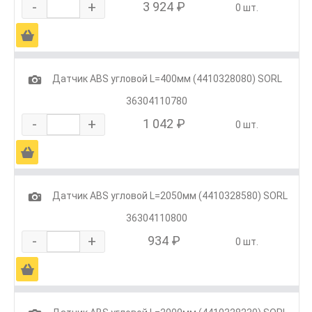
-
+
3 924 ₽
0 шт.
Ä
1
Датчик ABS угловой L=400мм (4410328080) SORL
36304110780
-
+
1 042 ₽
0 шт.
Ä
1
Датчик ABS угловой L=2050мм (4410328580) SORL
36304110800
-
+
934 ₽
0 шт.
Ä