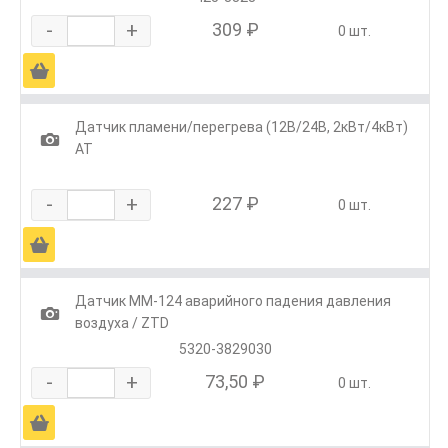
-
+
309 ₽
0 шт.
Ä
Датчик пламени/перегрева (12В/24В, 2кВт/4кВт)
1
АТ
-
+
227 ₽
0 шт.
Ä
Датчик ММ-124 аварийного падения давления
1
воздуха / ZTD
5320-3829030
-
+
73,50 ₽
0 шт.
Ä