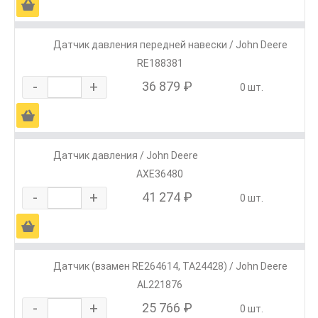
Ä
Датчик давления передней навески / John Deere
RE188381
-
+
36 879 ₽
0 шт.
Ä
Датчик давления / John Deere
AXE36480
-
+
41 274 ₽
0 шт.
Ä
Датчик (взамен RE264614, TA24428) / John Deere
AL221876
-
+
25 766 ₽
0 шт.