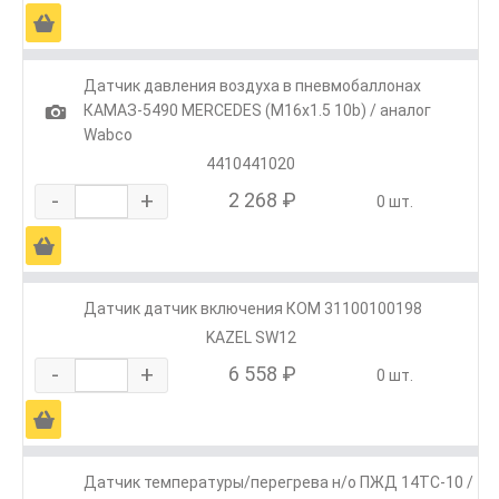
Ä
Датчик давления воздуха в пневмобаллонах
1
КАМАЗ-5490 MERCEDES (M16х1.5 10b) / аналог
Wabco
4410441020
-
+
2 268 ₽
0 шт.
Ä
Датчик датчик включения КОМ 31100100198
KAZEL SW12
-
+
6 558 ₽
0 шт.
Ä
Датчик температуры/перегрева н/о ПЖД 14ТС-10 /