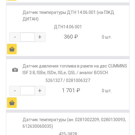
Датчик температуры ДТН 14.06.001 (на ПЖД
ДИТАН)
ДТН14.06.001
-
+
360 ₽
0 шт.
Ä
Датчик давления топлива в рампе на двс CUMMINS
1
ISF 3.8, ISBe, ISDe, ISLe, QSL / аналог BOSCH
5261327 / 0281006327
-
+
1 701 ₽
0 шт.
Ä
Датчик температуры (ан. 0281002209, 0280130093,
612630060035)
425-3828