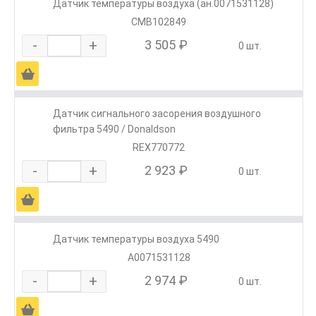
Датчик температуры воздуха (ан.0071531128)
CMB102849
-
+
3 505 ₽
0 шт.
Ä
Датчик сигнального засорения воздушного
фильтра 5490 / Donaldson
REX770772
-
+
2 923 ₽
0 шт.
Ä
Датчик температуры воздуха 5490
A0071531128
-
+
2 974 ₽
0 шт.
Ä