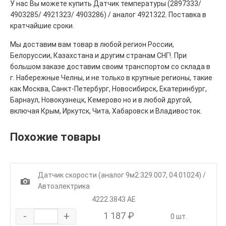
У нас Вы можете купить Датчик температуры (2897333/
4903285/ 4921323/ 4903286) / аналог 4921322. Поставка в
кратчайшие сроки.
Мы доставим вам товар в любой регион России,
Белоруссии, Казахстана и другим странам СНГ!. При
большом заказе доставим своим транспортом со склада в
г. Набережные Челны, и не только в крупные регионы, такие
как Москва, Санкт-Петербург, Новосибирск, Екатеринбург,
Барнаул, Новокузнецк, Кемерово но и в любой другой,
включая Крым, Иркутск, Чита, Хабаровск и Владивосток.
Похожие товары
Датчик скорости (аналог 9м2.329.007, 04.01024) /
1
Автоэлектрика
4222.3843 АЕ
-
+
1 187 ₽
0 шт.