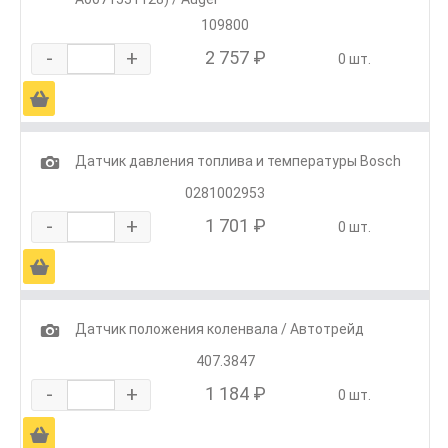
109800
-
+
2 757 ₽
0 шт.
Ä
1
Датчик давления топлива и температуры Bosch
0281002953
-
+
1 701 ₽
0 шт.
Ä
1
Датчик положения коленвала / Автотрейд
407.3847
-
+
1 184 ₽
0 шт.
Ä