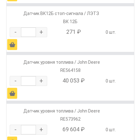
Датчик ВК12Б стоп-сигнала / ЛЭТЗ
ВК 12Б
-
+
271 ₽
0 шт.
Ä
Датчик уровня топлива / John Deere
RE564158
-
+
40 053 ₽
0 шт.
Ä
Датчик уровня топлива / John Deere
RE573962
-
+
69 604 ₽
0 шт.