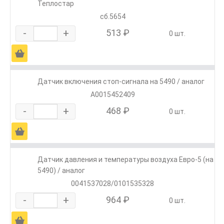
Теплостар
сб.5654
-
+
513 ₽
0 шт.
Ä
Датчик включения стоп-сигнала на 5490 / аналог
A0015452409
-
+
468 ₽
0 шт.
Ä
Датчик давления и температуры воздуха Евро-5 (на
5490) / аналог
0041537028/0101535328
-
+
964 ₽
0 шт.
Ä