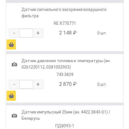
Датчик сигнального засорения воздушного
фильтра
RE X770771
-
+
2 148 ₽
0 шт.
Ä
Датчик давления топлива и температуры (ан.
1
0261230112, 0281002953)
743.3829
-
+
2 870 ₽
0 шт.
Ä
Датчик импульсный 25мм (ан. 4422.3843-01) /
1
Беларусь
ПД8093-1