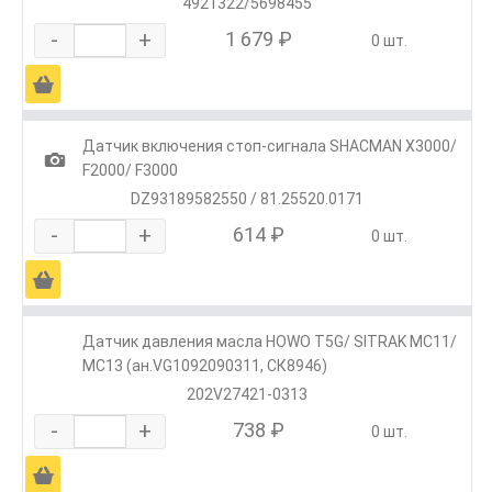
4921322/5698455
-
+
1 679 ₽
0 шт.
Ä
Датчик включения стоп-сигнала SHACMAN X3000/
1
F2000/ F3000
DZ93189582550 / 81.25520.0171
-
+
614 ₽
0 шт.
Ä
Датчик давления масла HOWO T5G/ SITRAK MC11/
MC13 (ан.VG1092090311, СК8946)
202V27421-0313
-
+
738 ₽
0 шт.
Ä