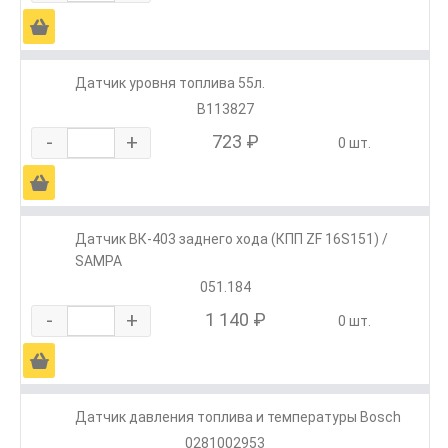
Ä
Датчик уровня топлива 55л.
В113827
-
+
723 ₽
0 шт.
Ä
Датчик ВК-403 заднего хода (КПП ZF 16S151) /
SAMPA
051.184
-
+
1 140 ₽
0 шт.
Ä
Датчик давления топлива и температуры Bosch
0281002953