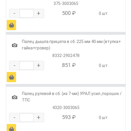
375-3003065
-
+
500 ₽
0 шт.
Ä
Палец дышла прицепа в сб. 225 мм 40 мм (втулка+
1
гайка+гровер)
8332-2902478
-
+
851 ₽
0 шт.
Ä
Палец рулевой в сб. (из 7-ми) УРАЛ усил.,порошок /
1
ТПС
4320-3003065
-
+
593 ₽
0 шт.
Ä