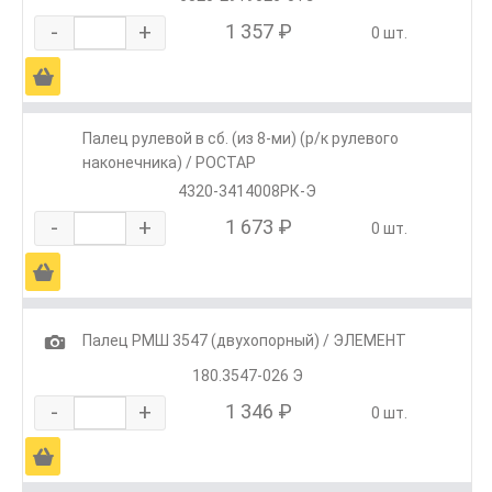
-
+
1 357 ₽
0 шт.
Ä
Палец рулевой в сб. (из 8-ми) (р/к рулевого
наконечника) / РОСТАР
4320-3414008РК-Э
-
+
1 673 ₽
0 шт.
Ä
1
Палец РМШ 3547 (двухопорный) / ЭЛЕМЕНТ
180.3547-026 Э
-
+
1 346 ₽
0 шт.
Ä