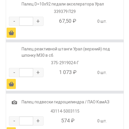
Палец D=10х92 педали акселератора Урал
339379 П29
-
+
67,50 ₽
0 шт.
Ä
Палец реактивной штанги Урал (верхний) под
шпонку М30 в сб.
375-2919024-Г
-
+
1 073 ₽
0 шт.
Ä
1
Палец подвески гидроцилиндра / ПАО КамАЗ
43114-5003115
-
+
574 ₽
0 шт.