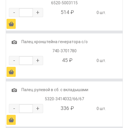
6520-5003115
-
+
514 ₽
0 шт.
Ä
1
Палец кронштейна генератора с/о
740-3701780
-
+
45 ₽
0 шт.
Ä
1
Палец рулевой в сб. с вкладышами
5320-3414032/66/67
-
+
336 ₽
0 шт.
Ä