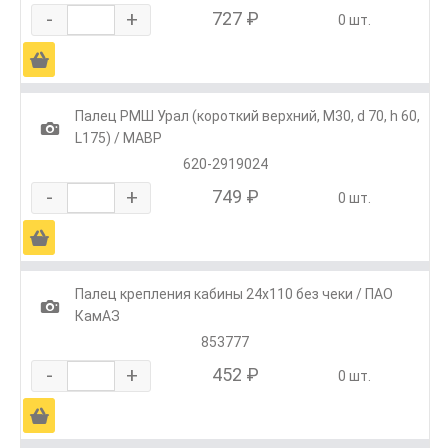
-
+
727 ₽
0 шт.
Ä
Палец РМШ Урал (короткий верхний, М30, d 70, h 60,
1
L175) / МАВР
620-2919024
-
+
749 ₽
0 шт.
Ä
Палец крепления кабины 24х110 без чеки / ПАО
1
КамАЗ
853777
-
+
452 ₽
0 шт.
Ä