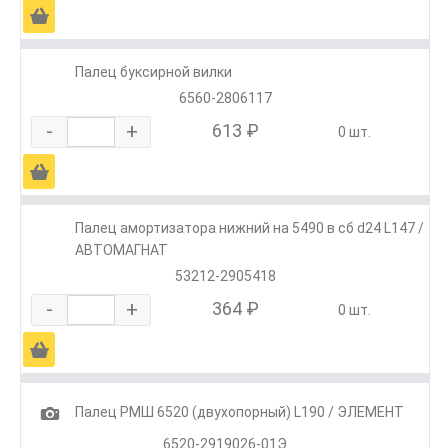
Ä
Палец буксирной вилки
6560-2806117
-
+
613 ₽
0 шт.
Ä
Палец амортизатора нижний на 5490 в сб d24 L147 /
АВТОМАГНАТ
53212-2905418
-
+
364 ₽
0 шт.
Ä
1
Палец РМШ 6520 (двухопорный) L190 / ЭЛЕМЕНТ
6520-2919026-01Э