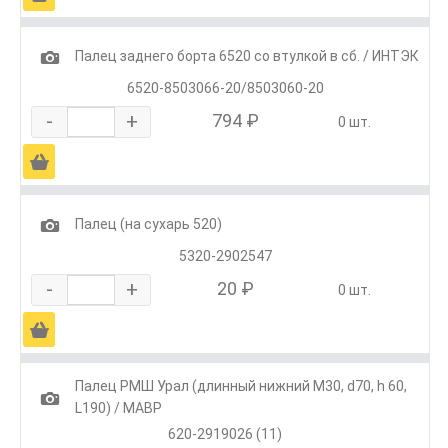
1
Палец заднего борта 6520 со втулкой в сб. / ИНТЭК
6520-8503066-20/8503060-20
-
+
794 ₽
0 шт.
Ä
1
Палец (на сухарь 520)
5320-2902547
-
+
20 ₽
0 шт.
Ä
Палец РМШ Урал (длинный нижний М30, d70, h 60,
1
L190) / МАВР
620-2919026 (11)