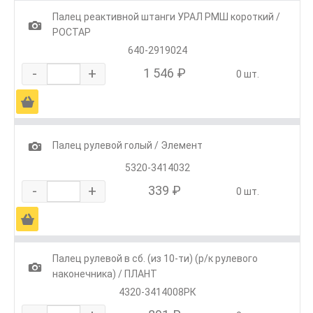
Палец реактивной штанги УРАЛ РМШ короткий /
1
РОСТАР
640-2919024
-
+
1 546 ₽
0 шт.
Ä
1
Палец рулевой голый / Элемент
5320-3414032
-
+
339 ₽
0 шт.
Ä
Палец рулевой в сб. (из 10-ти) (р/к рулевого
1
наконечника) / ПЛАНТ
4320-3414008РК