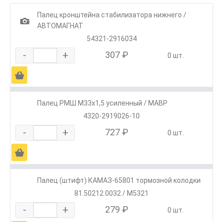
Палец кронштейна стабилизатора нижнего /
1
АВТОМАГНАТ
54321-2916034
-
+
307 ₽
0 шт.
Ä
Палец РМШ М33х1,5 усиленный / МАВР
4320-2919026-10
-
+
727 ₽
0 шт.
Ä
Палец (штифт) КАМАЗ-65801 тормозной колодки
81.50212.0032 / M5321
-
+
279 ₽
0 шт.