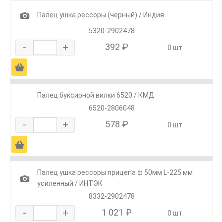
1
Палец ушка рессоры (черный) / Индия
5320-2902478
-
+
392 ₽
0 шт.
Ä
Палец буксирной вилки 6520 / КМД
6520-2806048
-
+
578 ₽
0 шт.
Ä
Палец ушка рессоры прицепа ф 50мм L-225 мм
1
усиленный / ИНТЭК
8332-2902478
-
+
1 021 ₽
0 шт.