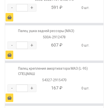
-
+
591 ₽
0 шт.
Ä
Палец ушка задней рессоры (МАЗ)
500А-2912478
-
+
607 ₽
0 шт.
Ä
Палец крепления амортизатора МАЗ (L-95)
СПЕЦМАШ
54327-2915470
-
+
167 ₽
0 шт.
Ä