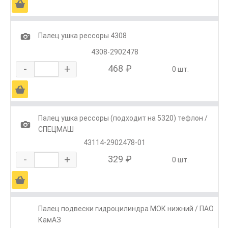
Ä
1
Палец ушка рессоры 4308
4308-2902478
-
+
468 ₽
0 шт.
Ä
Палец ушка рессоры (подходит на 5320) тефлон /
1
СПЕЦМАШ
43114-2902478-01
-
+
329 ₽
0 шт.
Ä
Палец подвески гидроцилиндра МОК нижний / ПАО
КамАЗ