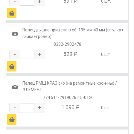
-
+
891 ₽
0 шт.
Ä
Палец дышла прицепа в сб. 195 мм 40 мм (втулка+
1
гайка+гровер)
8332-2902478
-
+
829 ₽
0 шт.
Ä
Палец РМШ КРАЗ с/о (на ремонтные крон-ны) /
1
ЭЛЕМЕНТ
774.511-2919026-15-01Э
-
+
1 090 ₽
0 шт.
Ä