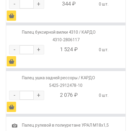
-
+
344 ₽
0 шт.
Ä
Палец буксирной вилки 4310 / КАРДО
4310-2806117
-
+
1 524 ₽
0 шт.
Ä
Палец ушка задней рессоры / КАРДО
5425-2912478-10
-
+
2 076 ₽
0 шт.
Ä
1
Палец рулевой в полиуретане УРАЛ М18х1,5