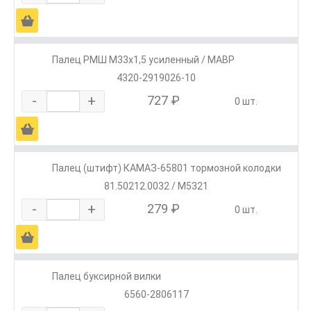
Ä
Палец РМШ М33х1,5 усиленный / МАВР
4320-2919026-10
-
+
727 ₽
0 шт.
Ä
Палец (штифт) КАМАЗ-65801 тормозной колодки
81.50212.0032 / M5321
-
+
279 ₽
0 шт.
Ä
Палец буксирной вилки
6560-2806117