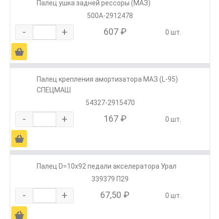
Палец ушка задней рессоры (МАЗ)
500А-2912478
-
+
607 ₽
0 шт.
Ä
Палец крепления амортизатора МАЗ (L-95)
СПЕЦМАШ
54327-2915470
-
+
167 ₽
0 шт.
Ä
Палец D=10х92 педали акселератора Урал
339379 П29
-
+
67,50 ₽
0 шт.
Ä