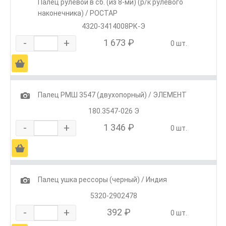
Палец рулевой в сб. (из 8-ми) (р/к рулевого
наконечника) / РОСТАР
4320-3414008РК-Э
-
+
1 673 ₽
0 шт.
Ä
1
Палец РМШ 3547 (двухопорный) / ЭЛЕМЕНТ
180.3547-026 Э
-
+
1 346 ₽
0 шт.
Ä
1
Палец ушка рессоры (черный) / Индия
5320-2902478
-
+
392 ₽
0 шт.