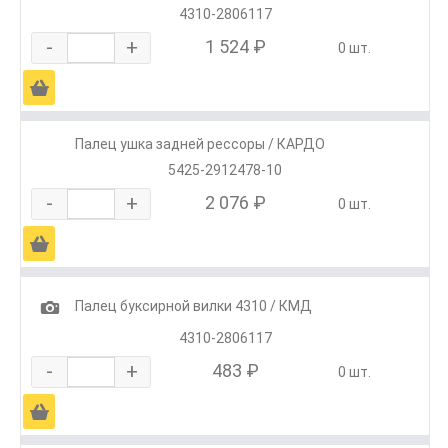
4310-2806117
-
+
1 524 ₽
0 шт.
Ä
Палец ушка задней рессоры / КАРДО
5425-2912478-10
-
+
2 076 ₽
0 шт.
Ä
1
Палец буксирной вилки 4310 / КМД
4310-2806117
-
+
483 ₽
0 шт.
Ä