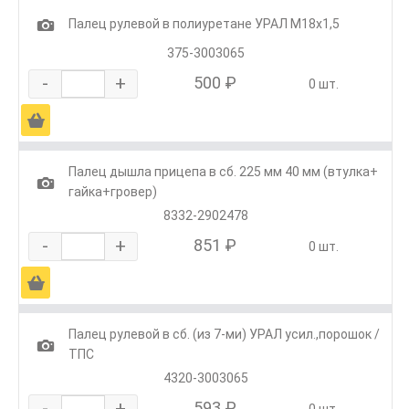
1
Палец рулевой в полиуретане УРАЛ М18х1,5
375-3003065
-
+
500 ₽
0 шт.
Ä
Палец дышла прицепа в сб. 225 мм 40 мм (втулка+
1
гайка+гровер)
8332-2902478
-
+
851 ₽
0 шт.
Ä
Палец рулевой в сб. (из 7-ми) УРАЛ усил.,порошок /
1
ТПС
4320-3003065
-
+
593 ₽
0 шт.