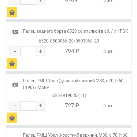
Ä
1
Палец заднего борта 6520 со втулкой в сб. / ИНТЭК
6520-8503066-20/8503060-20
-
+
794 ₽
0 шт.
Ä
Палец РМШ Урал (длинный нижний М30, d70, h 60,
1
L190) / МАВР
620-2919026 (11)
-
+
727 ₽
0 шт.
Ä
Палец РМШ Урал (короткий верхний, М30, d 70, h 60,