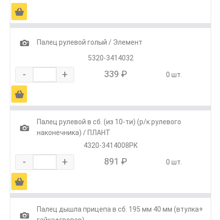
Ä
1
Палец рулевой голый / Элемент
5320-3414032
-
+
339 ₽
0 шт.
Ä
Палец рулевой в сб. (из 10-ти) (р/к рулевого
1
наконечника) / ПЛАНТ
4320-3414008РК
-
+
891 ₽
0 шт.
Ä
Палец дышла прицепа в сб. 195 мм 40 мм (втулка+
1
гайка+гровер)