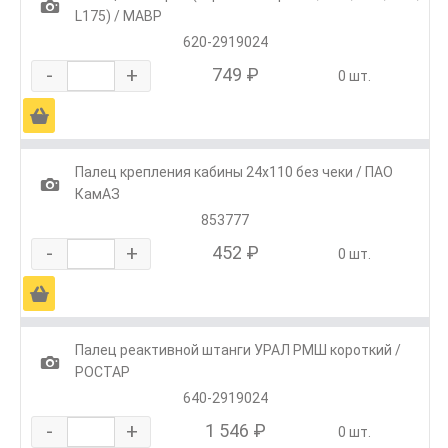
1
L175) / МАВР
620-2919024
-
+
749 ₽
0 шт.
Ä
Палец крепления кабины 24х110 без чеки / ПАО
1
КамАЗ
853777
-
+
452 ₽
0 шт.
Ä
Палец реактивной штанги УРАЛ РМШ короткий /
1
РОСТАР
640-2919024
-
+
1 546 ₽
0 шт.