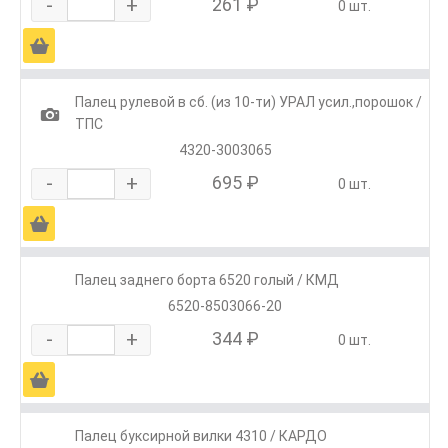
-
+
261 ₽
0 шт.
Ä
Палец рулевой в сб. (из 10-ти) УРАЛ усил.,порошок /
1
ТПС
4320-3003065
-
+
695 ₽
0 шт.
Ä
Палец заднего борта 6520 голый / КМД
6520-8503066-20
-
+
344 ₽
0 шт.
Ä
Палец буксирной вилки 4310 / КАРДО