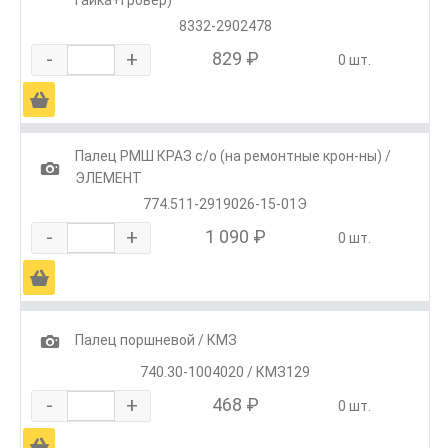
8332-2902478
-
+
829 ₽
0 шт.
Ä
Палец РМШ КРАЗ с/о (на ремонтные крон-ны) /
1
ЭЛЕМЕНТ
774.511-2919026-15-01Э
-
+
1 090 ₽
0 шт.
Ä
1
Палец поршневой / КМЗ
740.30-1004020 / КМЗ129
-
+
468 ₽
0 шт.
Ä