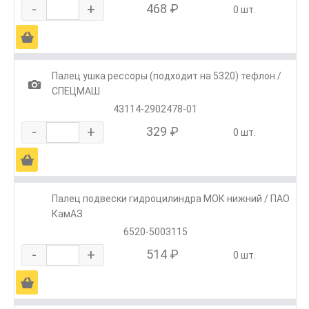
-
+
468 ₽
0 шт.
Ä
Палец ушка рессоры (подходит на 5320) тефлон /
1
СПЕЦМАШ
43114-2902478-01
-
+
329 ₽
0 шт.
Ä
Палец подвески гидроцилиндра МОК нижний / ПАО
КамАЗ
6520-5003115
-
+
514 ₽
0 шт.
Ä