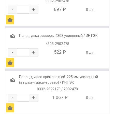
8332-2902478
-
+
897 ₽
0 шт.
Ä
1
Палец ушка рессоры 4308 усиленный / ИНТЭК
4308-2902478
-
+
522 ₽
0 шт.
Ä
Палец дышла прицепа в сб. 225 мм усиленный
1
(втулка+гайка+гровер) / ИНТЭК
8332-2822178 / 2902478
-
+
1 067 ₽
0 шт.
Ä