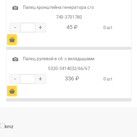
1
Палец кронштейна генератора с/о
740-3701780
-
+
45 ₽
0 шт.
Ä
1
Палец рулевой в сб. с вкладышами
5320-3414032/66/67
-
+
336 ₽
0 шт.
Ä