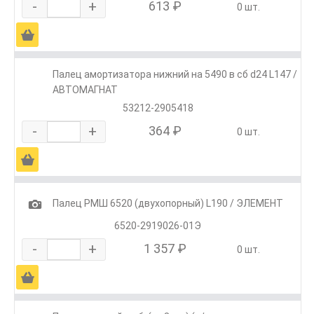
-
+
613 ₽
0 шт.
Ä
Палец амортизатора нижний на 5490 в сб d24 L147 /
АВТОМАГНАТ
53212-2905418
-
+
364 ₽
0 шт.
Ä
1
Палец РМШ 6520 (двухопорный) L190 / ЭЛЕМЕНТ
6520-2919026-01Э
-
+
1 357 ₽
0 шт.
Ä