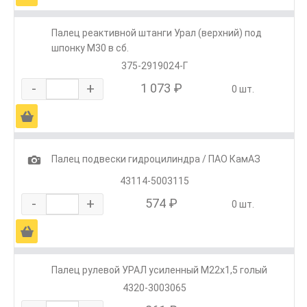
Палец реактивной штанги Урал (верхний) под
шпонку М30 в сб.
375-2919024-Г
-
+
1 073 ₽
0 шт.
Ä
1
Палец подвески гидроцилиндра / ПАО КамАЗ
43114-5003115
-
+
574 ₽
0 шт.
Ä
Палец рулевой УРАЛ усиленный М22х1,5 голый
4320-3003065