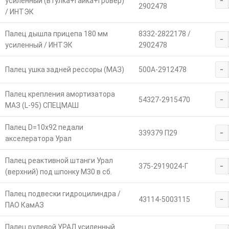
-
усиленный (втулка+гайка+гровер)
2902478
/ ИНТЭК
Палец дышла прицепа 180 мм
8332-2822178 /
-
усиленный / ИНТЭК
2902478
-
Палец ушка задней рессоры (МАЗ)
500А-2912478
Палец крепления амортизатора
-
54327-2915470
МАЗ (L-95) СПЕЦМАШ
Палец D=10х92 педали
-
339379 П29
акселератора Урал
Палец реактивной штанги Урал
-
375-2919024-Г
(верхний) под шпонку М30 в сб.
Палец подвески гидроцилиндра /
-
43114-5003115
ПАО КамАЗ
Палец рулевой УРАЛ усиленный