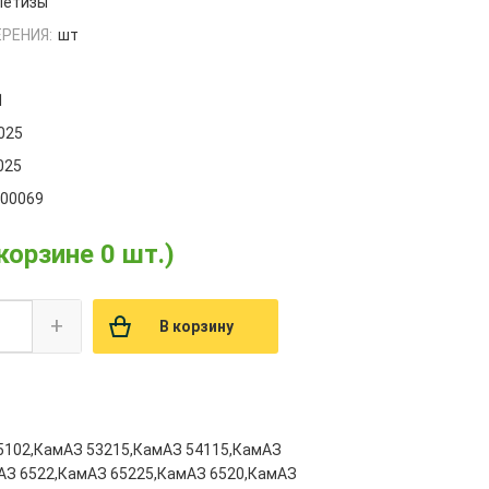
етизы
РЕНИЯ:
шт
1
.025
025
000069
 корзине 0 шт.)
+
В корзину
5102,КамАЗ 53215,КамАЗ 54115,КамАЗ
АЗ 6522,КамАЗ 65225,КамАЗ 6520,КамАЗ