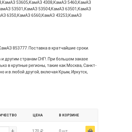
8,КамАЗ 53605,КамАЗ 4308,КамАЗ 5460,КамАЗ
КамАЗ 53501,КамАЗ 53504,КамАЗ 63501,КамАЗ
мАЗ 6350,КамАЗ 6560,КамАЗ 43253,КамАЗ
КамАЗ 853777. Поставка в кратчайшие сроки.
 и другим странам СНГ!. При большом заказе
ко в крупные регионы, такие как Москва, Санкт-
но и в любой другой, включая Крым, Иркутск,
ИЧЕСТВО
ЦЕНА
В КОРЗИНЕ
+
Ä
170 ₽
0 шт.