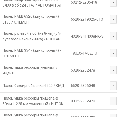
-
53212-2905418
5490 в сб d24 L147 / АВТОМАГНАТ
Палец РМШ 6520 (двухопорный)
-
6520-2919026-01Э
L190 / ЭЛЕМЕНТ
Палец рулевой в сб. (из 8-ми) (р/к
-
4320-3414008РК-Э
рулевого наконечника) / РОСТАР
Палец РМШ 3547 (двухопорный) /
-
180.3547-026 Э
ЭЛЕМЕНТ
Палец ушка рессоры (черный) /
-
5320-2902478
Индия
-
Палец буксирной вилки 6520 / КМД
6520-2806048
Палец ушка рессоры прицепа ф
-
8332-2902478
50мм L-225 мм усиленный / ИНТЭК
Палец ушка рессоры прицепа ф