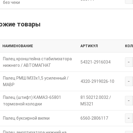
без чеки
ожие товары
НАИМЕНОВАНИЕ
АРТИКУЛ
КОЛ
Палец кронштейна стабилизатора
-
54321-2916034
нижнего / АВТОМАГНАТ
Палец РМШ М33х1,5 усиленный /
-
4320-2919026-10
МАВР
Палец (штифт) КАМАЗ-65801
81.50212.0032 /
-
тормозной колодки
M5321
-
Палец буксирной вилки
6560-2806117
Палец амортизатора нижний на