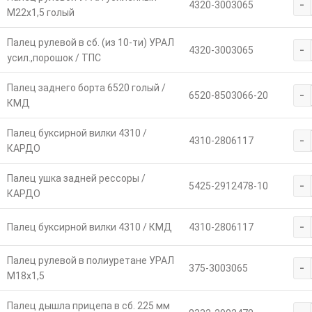
-
4320-3003065
М22х1,5 голый
Палец рулевой в сб. (из 10-ти) УРАЛ
-
4320-3003065
усил.,порошок / ТПС
Палец заднего борта 6520 голый /
-
6520-8503066-20
КМД
Палец буксирной вилки 4310 /
-
4310-2806117
КАРДО
Палец ушка задней рессоры /
-
5425-2912478-10
КАРДО
-
Палец буксирной вилки 4310 / КМД
4310-2806117
Палец рулевой в полиуретане УРАЛ
-
375-3003065
М18х1,5
Палец дышла прицепа в сб. 225 мм