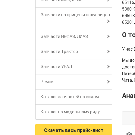
65116
5360,
Запчасти на прицеп и полуприцеп
6450,
65201
О т
Запчасти НЕФАЗ, ЛИАЗ
У нас 
Запчасти Трактор
Мы дос
Запчасти УРАЛ
достав
Петерб
Чита, 
Ремни
Ана
Каталог запчастей по видам
Каталог по модельному ряду
Скачать весь прайс-лист
1