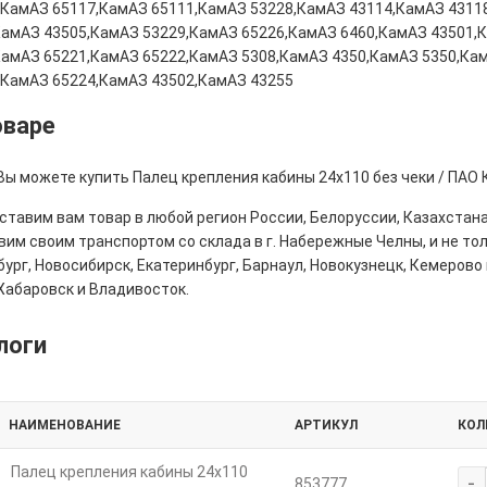
,КамАЗ 65117,КамАЗ 65111,КамАЗ 53228,КамАЗ 43114,КамАЗ 4311
КамАЗ 43505,КамАЗ 53229,КамАЗ 65226,КамАЗ 6460,КамАЗ 43501,
КамАЗ 65221,КамАЗ 65222,КамАЗ 5308,КамАЗ 4350,КамАЗ 5350,Ка
,КамАЗ 65224,КамАЗ 43502,КамАЗ 43255
оваре
Вы можете купить Палец крепления кабины 24х110 без чеки / ПАО 
тавим вам товар в любой регион России, Белоруссии, Казахстана
им своим транспортом со склада в г. Набережные Челны, и не толь
ург, Новосибирск, Екатеринбург, Барнаул, Новокузнецк, Кемерово 
Хабаровск и Владивосток.
логи
НАИМЕНОВАНИЕ
АРТИКУЛ
КОЛ
Палец крепления кабины 24х110
-
853777