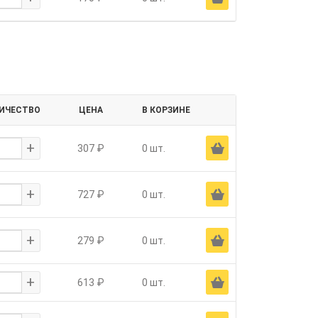
ИЧЕСТВО
ЦЕНА
В КОРЗИНЕ
+
Ä
307 ₽
0 шт.
+
Ä
727 ₽
0 шт.
+
Ä
279 ₽
0 шт.
+
Ä
613 ₽
0 шт.