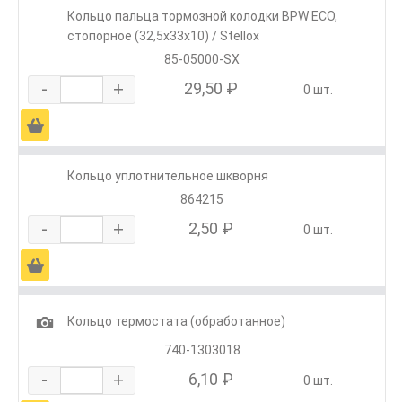
Кольцо пальца тормозной колодки BPW ЕСО,
стопорное (32,5x33x10) / Stellox
85-05000-SX
-
+
29,50 ₽
0 шт.
Ä
Кольцо уплотнительное шкворня
864215
-
+
2,50 ₽
0 шт.
Ä
1
Кольцо термостата (обработанное)
740-1303018
-
+
6,10 ₽
0 шт.