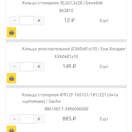
Кольцо стопорное 30,2х1,2х28 / Белебей
862810
-
+
12 ₽
0 шт.
Ä
Кольцо уплотнительное (ЕХ60х81х10) / Ена-Холдинг
ЕХ60х81х10
-
+
149 ₽
0 шт.
Ä
Кольцо стопорное КПП ZF 16S151/181/221 (пята
сцепления) / Sachs
88610017-3496006000
-
+
885 ₽
0 шт.
Ä