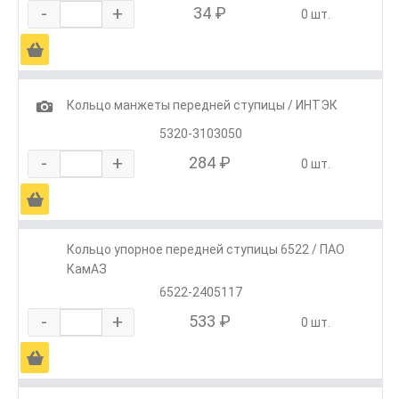
-
+
34 ₽
0 шт.
Ä
1
Кольцо манжеты передней ступицы / ИНТЭК
5320-3103050
-
+
284 ₽
0 шт.
Ä
Кольцо упорное передней ступицы 6522 / ПАО
КамАЗ
6522-2405117
-
+
533 ₽
0 шт.
Ä