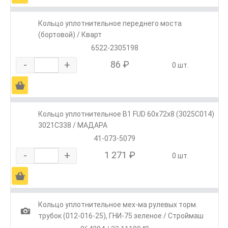
Кольцо уплотнительное переднего моста
(бортовой) / Кварт
6522-2305198
-
+
86 ₽
0 шт.
Ä
Кольцо уплотнительное B1 FUD 60x72x8 (3025C014)
3021C338 / МАДАРА
41-073-5079
-
+
1 271 ₽
0 шт.
Ä
Кольцо уплотнительное мех-ма рулевых торм.
1
трубок (012-016-25), ГНИ-75 зеленое / Строймаш