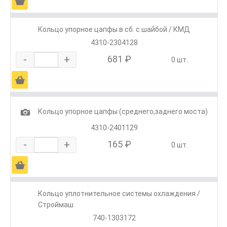
Ä
Кольцо упорное цапфы в сб. с шайбой / КМД
4310-2304128
-
+
681 ₽
0 шт.
Ä
1
Кольцо упорное цапфы (среднего,заднего моста)
4310-2401129
-
+
165 ₽
0 шт.
Ä
Кольцо уплотнительное системы охлаждения /
Строймаш
740-1303172