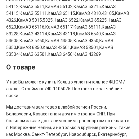
54112,КамАЗ 5511,КамАЗ 55102,КамАЗ 53215,КамАЗ
54115,КамАЗ 55111,КамАЗ 65115,КамАЗ 4310,43105,КамАЗ
4326,КамАЗ 5315,5325,КамАЗ 6522,КамАЗ 65225,КамАЗ
6520,КамАЗ 65116,КамАЗ 65117,КамАЗ 65111,КамАЗ
53228,КамАЗ 43114,КамАЗ 43118,КамАЗ 6540,КамАЗ
53605,КамАЗ 5460,КамАЗ 43505,КамАЗ 4350,КамАЗ
5350,КамАЗ 6350,КамАЗ 43501,КамАЗ 53501,КамАЗ
53504,КамАЗ 63501,КамАЗ 6450,КамАЗ 43269
О товаре
У нас Вы можете купить Кольцо уплотнительное ФЦОМ /
аналог Строймаш 740-1105075. Поставка в кратчайшие
сроки.
Мы доставим вам товар в любой регион России,
Белоруссии, Казахстана и другим странам СНГ!. При
большом заказе доставим своим транспортом со склада в
г. Набережные Челны, и не только в крупные регионы, такие
как Москва, Санкт-Петербург, Новосибирск, Екатеринбург,