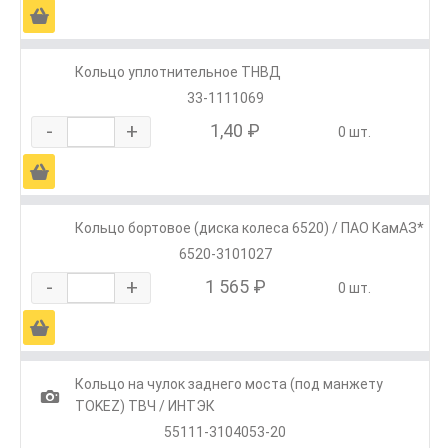
Ä
Кольцо уплотнительное ТНВД
33-1111069
-
+
1,40 ₽
0 шт.
Ä
Кольцо бортовое (диска колеса 6520) / ПАО КамАЗ*
6520-3101027
-
+
1 565 ₽
0 шт.
Ä
Кольцо на чулок заднего моста (под манжету
1
TOKEZ) ТВЧ / ИНТЭК
55111-3104053-20