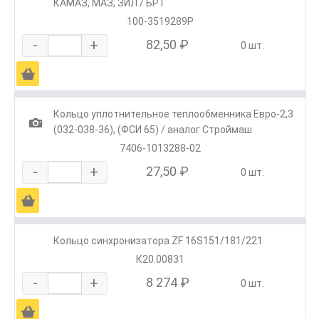
КАМАЗ, МАЗ, ЗИЛ / БРТ
100-3519289Р
-
+
82,50 ₽
0 шт.
Ä
Кольцо уплотнительное теплообменника Евро-2,3
1
(032-038-36), (ФСИ 65) / аналог Строймаш
7406-1013288-02
-
+
27,50 ₽
0 шт.
Ä
Кольцо синхронизатора ZF 16S151/181/221
К20.00831
-
+
8 274 ₽
0 шт.
Ä