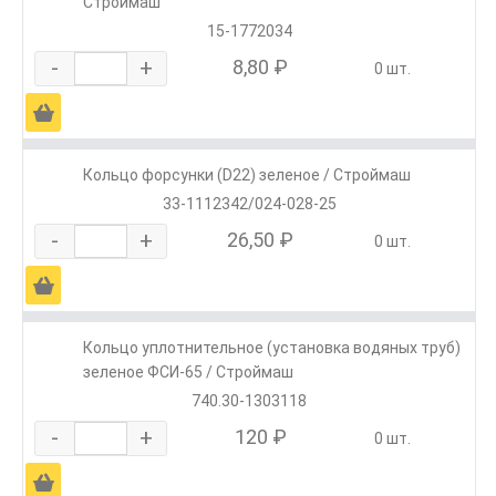
Строймаш
15-1772034
-
+
8,80 ₽
0 шт.
Ä
Кольцо форсунки (D22) зеленое / Строймаш
33-1112342/024-028-25
-
+
26,50 ₽
0 шт.
Ä
Кольцо уплотнительное (установка водяных труб)
зеленое ФСИ-65 / Строймаш
740.30-1303118
-
+
120 ₽
0 шт.
Ä