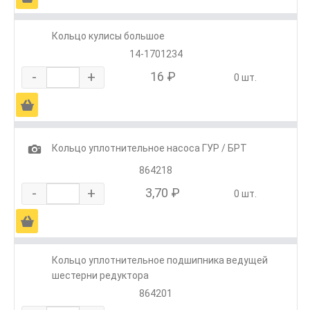
Кольцо кулисы большое
14-1701234
-
+
16 ₽
0 шт.
Ä
1
Кольцо уплотнительное насоса ГУР / БРТ
864218
-
+
3,70 ₽
0 шт.
Ä
Кольцо уплотнительное подшипника ведущей
шестерни редуктора
864201