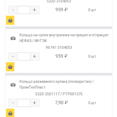
5320-3104053
-
+
959 ₽
0 шт.
Ä
Кольцо на чулок внутреннее на прицеп и п/прицеп
1
НЕФАЗ / ИНТЭК
96741-3104053
-
+
959 ₽
0 шт.
Ä
Кольцо разжимного кулака (полиуретан) /
1
ПромТехПласт
5320-3501117 / РТР001375
-
+
7,90 ₽
0 шт.
Ä