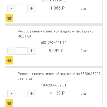
83781-2912012
-
+
11 966 ₽
0 шт.
Ä
Рессора пневматической подвески передней /
РОСТАР
652-2924001-12
-
+
9 092 ₽
0 шт.
Ä
Рессора пневматической подвески на 65206,65207
/ РОСТАР
180-2934002-01
-
+
14 139 ₽
0 шт.
Ä