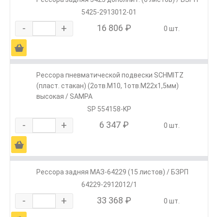
5425-2913012-01
-
+
16 806 ₽
0 шт.
Ä
Рессора пневматической подвески SCHMITZ
(пласт. стакан) (2отв.M10, 1отв.M22х1,5мм)
высокая / SAMPA
SP 554158-KP
-
+
6 347 ₽
0 шт.
Ä
Рессора задняя МАЗ-64229 (15 листов) / БЗРП
64229-2912012/1
-
+
33 368 ₽
0 шт.