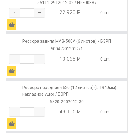
55111-2912012-02 / NPF00887
-
+
22 920 ₽
0 шт.
Ä
Рессора задняя МАЗ-500А (6 листов) / БЗРП
500А-2913012/1
-
+
10 568 ₽
0 шт.
Ä
Рессора передняя 6520 (12 листов) (L-1940мм)
накладное ушко / БЗРП
6520-2902012-30
-
+
43 105 ₽
0 шт.
Ä