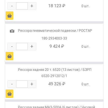
-
+
18 123 ₽
0 шт.
Ä
1
Рессора пневматической подвески / РОСТАР
180-2934003-33
-
+
9 424 ₽
0 шт.
Ä
Рессора задняя 20 т. 6520 (13 листов) / БЗРП
6520-2912012/1
-
+
49 326 ₽
0 шт.
Ä
Рессора задняя МАЗ-500А (6 листов) / Чусовой