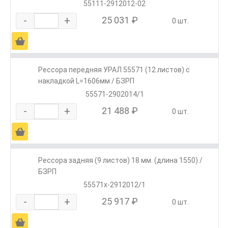
55111-2912012-02
-
+
25 031 ₽
0 шт.
Ä
Рессора передняя УРАЛ 55571 (12 листов) с
накладкой L=1606мм / БЗРП
55571-2902014/1
-
+
21 488 ₽
0 шт.
Ä
Рессора задняя (9 листов) 18 мм. (длина 1550) /
БЗРП
55571х-2912012/1
-
+
25 917 ₽
0 шт.
Ä