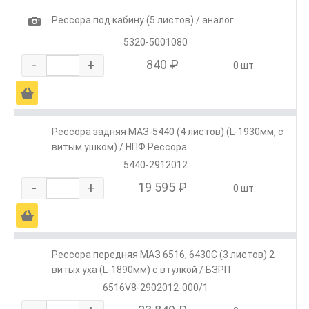
1
Рессора под кабину (5 листов) / аналог
5320-5001080
-
+
840 ₽
0 шт.
Ä
Рессора задняя МАЗ-5440 (4 листов) (L-1930мм, с
витым ушком) / НПФ Рессора
5440-2912012
-
+
19 595 ₽
0 шт.
Ä
Рессора передняя МАЗ 6516, 6430С (3 листов) 2
витых уха (L-1890мм) с втулкой / БЗРП
6516V8-2902012-000/1