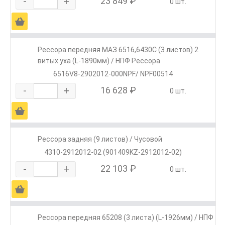
-
+
23 849 ₽
0 шт.
Ä
Рессора передняя МАЗ 6516,6430С (3 листов) 2
витых уха (L-1890мм) / НПФ Рессора
6516V8-2902012-000NPF/ NPF00514
-
+
16 628 ₽
0 шт.
Ä
Рессора задняя (9 листов) / Чусовой
4310-2912012-02 (901409KZ-2912012-02)
-
+
22 103 ₽
0 шт.
Ä
Рессора передняя 65208 (3 листа) (L-1926мм) / НПФ