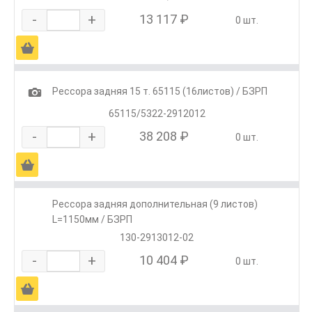
-
+
13 117 ₽
0 шт.
Ä
1
Рессора задняя 15 т. 65115 (16листов) / БЗРП
65115/5322-2912012
-
+
38 208 ₽
0 шт.
Ä
Рессора задняя дополнительная (9 листов)
L=1150мм / БЗРП
130-2913012-02
-
+
10 404 ₽
0 шт.
Ä