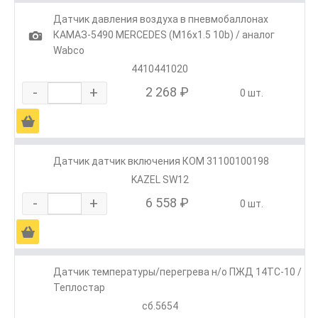
Датчик давления воздуха в пневмобаллонах
1
КАМАЗ-5490 MERCEDES (M16х1.5 10b) / аналог
Wabco
4410441020
-
+
2 268 ₽
0 шт.
Ä
Датчик датчик включения КОМ 31100100198
KAZEL SW12
-
+
6 558 ₽
0 шт.
Ä
Датчик температуры/перегрева н/о ПЖД 14ТС-10 /
Теплостар
сб.5654