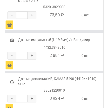
масла / ZTD
5320-3829030
-
+
73,50 ₽
0 шт.
Ä
1
Датчик импульсный (L-19,8мм) / г.Владимир
4432.3843010
-
+
2 881 ₽
0 шт.
Ä
Датчик давления MB, КАМАЗ 5490 (4410441010)
1
SORL
38021220010
-
+
3 924 ₽
0 шт.