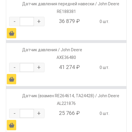
Датчик давления передней навески / John Deere
RE188381
-
+
36 879 ₽
0 шт.
Ä
Датчик давления / John Deere
AXE36480
-
+
41 274 ₽
0 шт.
Ä
Датчик (взамен RE264614, TA24428) / John Deere
AL221876
-
+
25 766 ₽
0 шт.
Ä