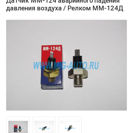
Датчик ММ-124 аварийного падения
давления воздуха / Релком ММ-124Д