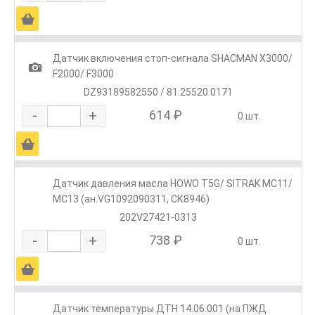
Ä
Датчик включения стоп-сигнала SHACMAN X3000/
1
F2000/ F3000
DZ93189582550 / 81.25520.0171
-
+
614 ₽
0 шт.
Ä
Датчик давления масла HOWO T5G/ SITRAK MC11/
MC13 (ан.VG1092090311, СК8946)
202V27421-0313
-
+
738 ₽
0 шт.
Ä
Датчик температуры ДТН 14.06.001 (на ПЖД