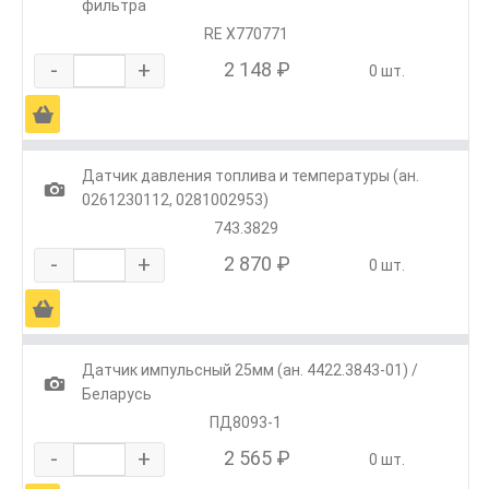
фильтра
RE X770771
-
+
2 148 ₽
0 шт.
Ä
Датчик давления топлива и температуры (ан.
1
0261230112, 0281002953)
743.3829
-
+
2 870 ₽
0 шт.
Ä
Датчик импульсный 25мм (ан. 4422.3843-01) /
1
Беларусь
ПД8093-1
-
+
2 565 ₽
0 шт.