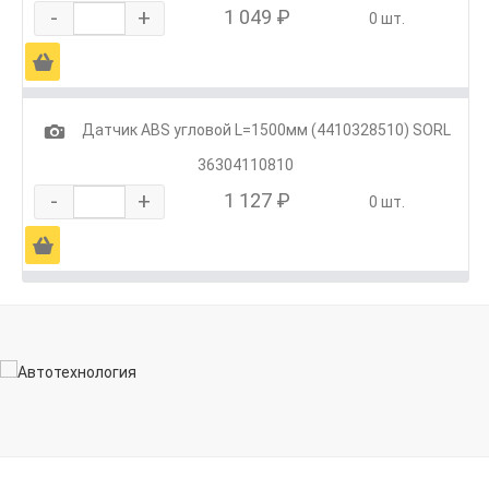
-
+
1 049 ₽
0 шт.
Ä
1
Датчик ABS угловой L=1500мм (4410328510) SORL
36304110810
-
+
1 127 ₽
0 шт.
Ä