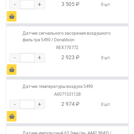
-
+
3 505 ₽
0 шт.
Ä
Датчик сигнального засорения воздушного
фильтра 5490 / Donaldson
REX770772
-
+
2 923 ₽
0 шт.
Ä
Датчик температуры воздуха 5490
A0071531128
-
+
2 974 ₽
0 шт.
Ä
Датчик импульсный 63,2мм (ан. 4442.3843) /