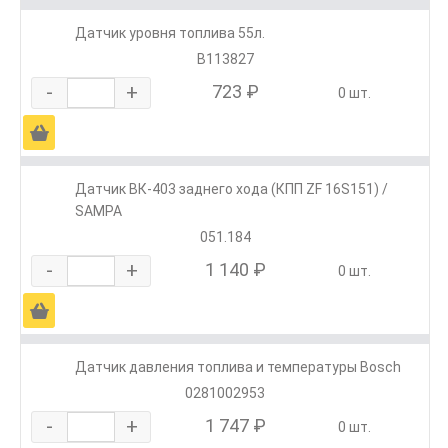
Датчик уровня топлива 55л.
В113827
-
+
723 ₽
0 шт.
Ä
Датчик ВК-403 заднего хода (КПП ZF 16S151) /
SAMPA
051.184
-
+
1 140 ₽
0 шт.
Ä
Датчик давления топлива и температуры Bosch
0281002953
-
+
1 747 ₽
0 шт.