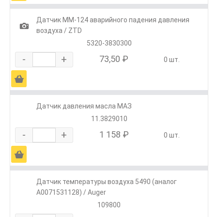
Датчик ММ-124 аварийного падения давления
1
воздуха / ZTD
5320-3830300
-
+
73,50 ₽
0 шт.
Ä
Датчик давления масла МАЗ
11.3829010
-
+
1 158 ₽
0 шт.
Ä
Датчик температуры воздуха 5490 (аналог
A0071531128) / Auger
109800