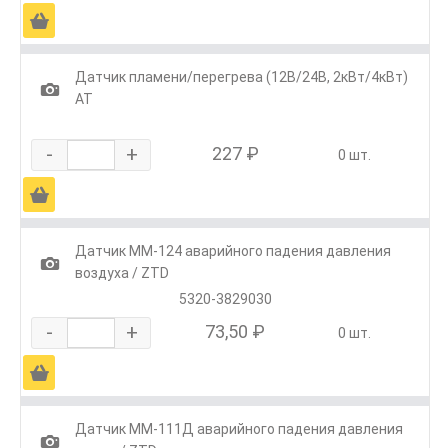
Ä
Датчик пламени/перегрева (12В/24В, 2кВт/4кВт)
1
АТ
-
+
227 ₽
0 шт.
Ä
Датчик ММ-124 аварийного падения давления
1
воздуха / ZTD
5320-3829030
-
+
73,50 ₽
0 шт.
Ä
Датчик ММ-111Д аварийного падения давления
1