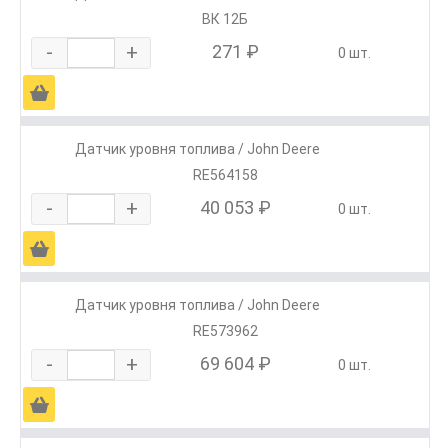
ВК 12Б
-
+
271 ₽
0 шт.
Ä
Датчик уровня топлива / John Deere
RE564158
-
+
40 053 ₽
0 шт.
Ä
Датчик уровня топлива / John Deere
RE573962
-
+
69 604 ₽
0 шт.
Ä