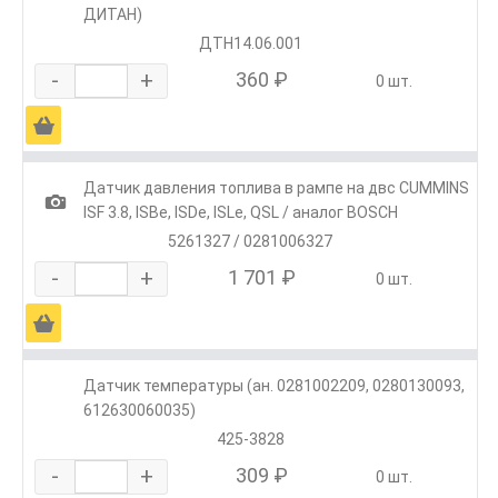
ДИТАН)
ДТН14.06.001
-
+
360 ₽
0 шт.
Ä
Датчик давления топлива в рампе на двс CUMMINS
1
ISF 3.8, ISBe, ISDe, ISLe, QSL / аналог BOSCH
5261327 / 0281006327
-
+
1 701 ₽
0 шт.
Ä
Датчик температуры (ан. 0281002209, 0280130093,
612630060035)
425-3828
-
+
309 ₽
0 шт.