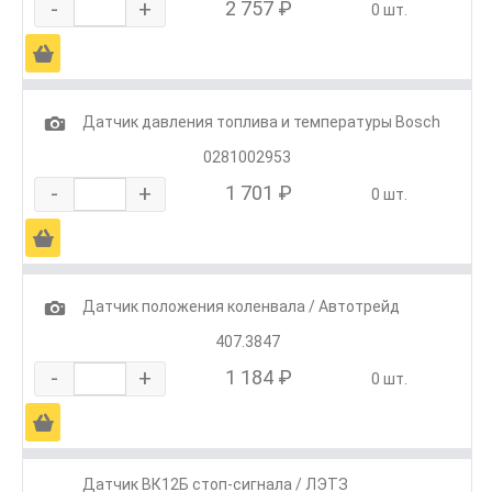
-
+
2 757 ₽
0 шт.
Ä
1
Датчик давления топлива и температуры Bosch
0281002953
-
+
1 701 ₽
0 шт.
Ä
1
Датчик положения коленвала / Автотрейд
407.3847
-
+
1 184 ₽
0 шт.
Ä
Датчик ВК12Б стоп-сигнала / ЛЭТЗ