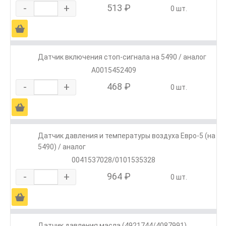
-
+
513 ₽
0 шт.
Ä
Датчик включения стоп-сигнала на 5490 / аналог
A0015452409
-
+
468 ₽
0 шт.
Ä
Датчик давления и температуры воздуха Евро-5 (на
5490) / аналог
0041537028/0101535328
-
+
964 ₽
0 шт.
Ä
Датчик давления масла (4921744/4087991)