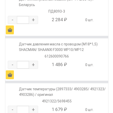
Беларусь
ПД8093-3
-
+
2 284 ₽
0 шт.
Ä
Датчик давления масла с проводом (М18*1,5)
SHACMAN/ SHAANXI F3000 WP10/WP12
612600090766
-
+
1 486 ₽
0 шт.
Ä
Датчик температуры (2897333/ 4903285/ 4921323/
4903286) / оригинал
4921322/5698455
-
+
1 679 ₽
0 шт.