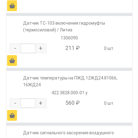
Ä
Датчик ТС-103 включения гидромуфты
(термосиловой) / Литиз
1306090
-
+
211 ₽
0 шт.
Ä
Датчик температуры на ПЖД 12ЖД24.81066,
16ЖД24
422.3828.000-01 у
-
+
560 ₽
0 шт.
Ä
Датчик сигнального засорения воздушного