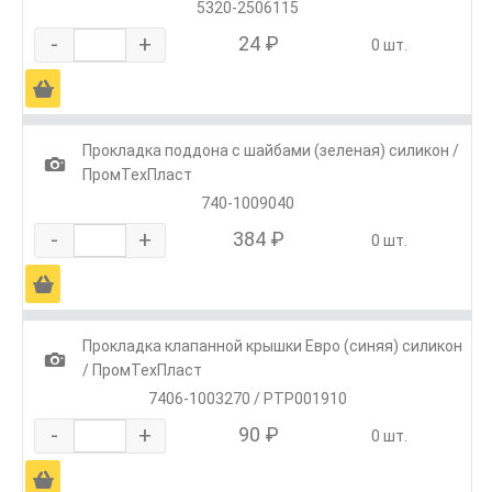
5320-2506115
-
+
24 ₽
0 шт.
Ä
Прокладка поддона с шайбами (зеленая) силикон /
1
ПромТехПласт
740-1009040
-
+
384 ₽
0 шт.
Ä
Прокладка клапанной крышки Евро (синяя) силикон
1
/ ПромТехПласт
7406-1003270 / РТР001910
-
+
90 ₽
0 шт.
Ä