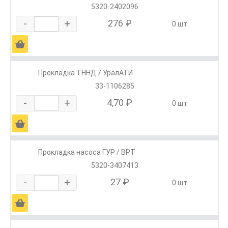
5320-2402096
-
+
276 ₽
0 шт.
Ä
Прокладка ТННД / УралАТИ
33-1106285
-
+
4,70 ₽
0 шт.
Ä
Прокладка насоса ГУР / ВРТ
5320-3407413
-
+
27 ₽
0 шт.
Ä