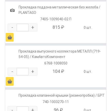
Прокладка поддона металлическая без желоба /
1
PLANTAGO
7405-1009040-02 П
-
+
815 ₽
0 шт.
Ä
Прокладка выпускного коллектора МЕТАЛЛ (719-
54-05) / КамАвтоКомпонент
6768-1008050
-
+
104 ₽
0 шт.
Ä
Прокладка клапанной крышки (резинопробка) / БРТ
740-1003270-11
-
+
96 ₽
0 шт.