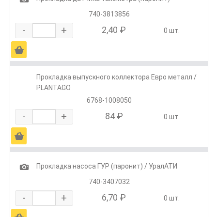
740-3813856
-
+
2,40 ₽
0 шт.
Ä
Прокладка выпускного коллектора Евро металл /
PLANTAGO
6768-1008050
-
+
84 ₽
0 шт.
Ä
1
Прокладка насоса ГУР (паронит) / УралАТИ
740-3407032
-
+
6,70 ₽
0 шт.