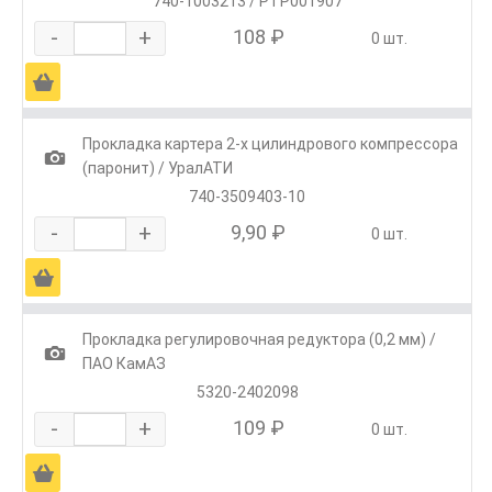
740-1003213 / РТР001907
-
+
108 ₽
0 шт.
Ä
Прокладка картера 2-х цилиндрового компрессора
1
(паронит) / УралАТИ
740-3509403-10
-
+
9,90 ₽
0 шт.
Ä
Прокладка регулировочная редуктора (0,2 мм) /
1
ПАО КамАЗ
5320-2402098
-
+
109 ₽
0 шт.
Ä