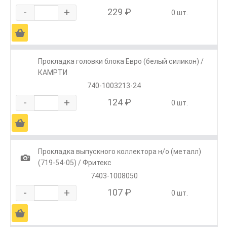
-
+
229 ₽
0 шт.
Ä
Прокладка головки блока Евро (белый силикон) /
КАМРТИ
740-1003213-24
-
+
124 ₽
0 шт.
Ä
Прокладка выпускного коллектора н/о (металл)
1
(719-54-05) / Фритекс
7403-1008050
-
+
107 ₽
0 шт.
Ä