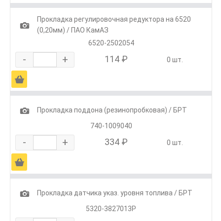
Прокладка регулировочная редуктора на 6520
1
(0,20мм) / ПАО КамАЗ
6520-2502054
-
+
114 ₽
0 шт.
Ä
1
Прокладка поддона (резинопробковая) / БРТ
740-1009040
-
+
334 ₽
0 шт.
Ä
1
Прокладка датчика указ. уровня топлива / БРТ
5320-3827013Р