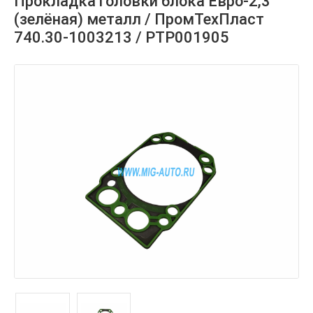
Прокладка головки блока Евро-2,3
(зелёная) металл / ПромТехПласт
740.30-1003213 / РТР001905