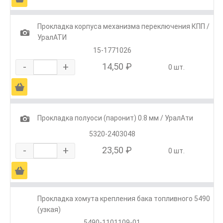
Прокладка корпуса механизма переключения КПП /
1
УралАТИ
15-1771026
-
+
14,50 ₽
0 шт.
Ä
1
Прокладка полуоси (паронит) 0.8 мм / УралАти
5320-2403048
-
+
23,50 ₽
0 шт.
Ä
Прокладка хомута крепления бака топливного 5490
(узкая)
5490-1101109-01