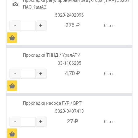
Прокладка регулировочная редуктора (1 мм) 5320 /
1
ПАО КамАЗ
5320-2402096
-
+
276 ₽
0 шт.
Ä
Прокладка ТННД / УралАТИ
33-1106285
-
+
4,70 ₽
0 шт.
Ä
Прокладка насоса ГУР / ВРТ
5320-3407413
-
+
27 ₽
0 шт.
Ä