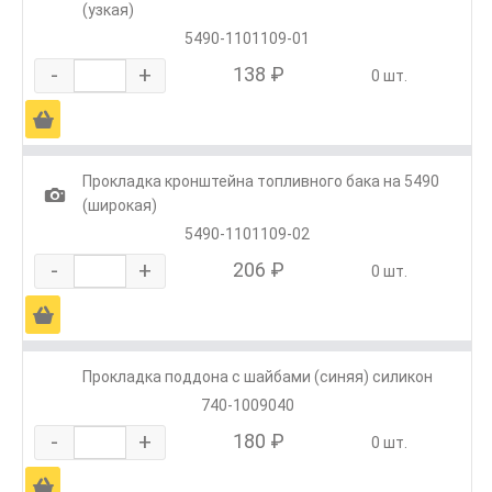
(узкая)
5490-1101109-01
-
+
138 ₽
0 шт.
Ä
Прокладка кронштейна топливного бака на 5490
1
(широкая)
5490-1101109-02
-
+
206 ₽
0 шт.
Ä
Прокладка поддона с шайбами (синяя) силикон
740-1009040
-
+
180 ₽
0 шт.
Ä