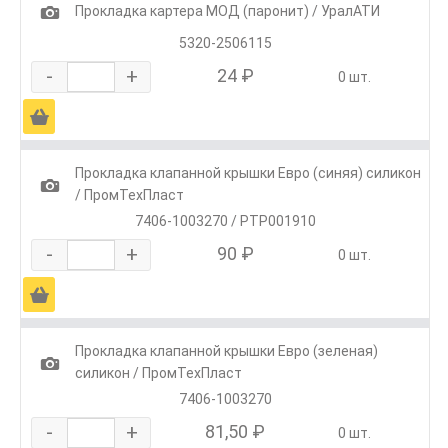
1
Прокладка картера МОД (паронит) / УралАТИ
5320-2506115
-
+
24 ₽
0 шт.
Ä
Прокладка клапанной крышки Евро (синяя) силикон
1
/ ПромТехПласт
7406-1003270 / РТР001910
-
+
90 ₽
0 шт.
Ä
Прокладка клапанной крышки Евро (зеленая)
1
силикон / ПромТехПласт
7406-1003270
-
+
81,50 ₽
0 шт.