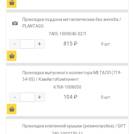
Ä
Прокладка поддона металлическая без желоба /
1
PLANTAGO
7405-1009040-02 П
-
+
815 ₽
0 шт.
Ä
Прокладка выпускного коллектора МЕТАЛЛ (719-
54-05) / КамАвтоКомпонент
6768-1008050
-
+
104 ₽
0 шт.
Ä
Прокладка клапанной крышки (резинопробка) / БРТ
740-1003270-11