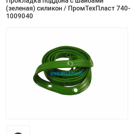
Прокладка поддона с шайбами
(зеленая) силикон / ПромТехПласт 740-
1009040