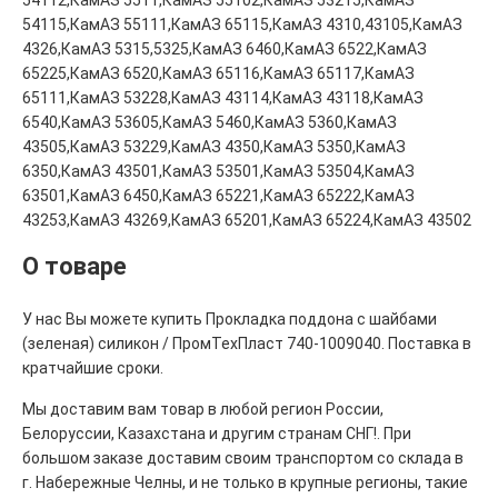
54115,КамАЗ 55111,КамАЗ 65115,КамАЗ 4310,43105,КамАЗ
4326,КамАЗ 5315,5325,КамАЗ 6460,КамАЗ 6522,КамАЗ
65225,КамАЗ 6520,КамАЗ 65116,КамАЗ 65117,КамАЗ
65111,КамАЗ 53228,КамАЗ 43114,КамАЗ 43118,КамАЗ
6540,КамАЗ 53605,КамАЗ 5460,КамАЗ 5360,КамАЗ
43505,КамАЗ 53229,КамАЗ 4350,КамАЗ 5350,КамАЗ
6350,КамАЗ 43501,КамАЗ 53501,КамАЗ 53504,КамАЗ
63501,КамАЗ 6450,КамАЗ 65221,КамАЗ 65222,КамАЗ
43253,КамАЗ 43269,КамАЗ 65201,КамАЗ 65224,КамАЗ 43502
О товаре
У нас Вы можете купить Прокладка поддона с шайбами
(зеленая) силикон / ПромТехПласт 740-1009040. Поставка в
кратчайшие сроки.
Мы доставим вам товар в любой регион России,
Белоруссии, Казахстана и другим странам СНГ!. При
большом заказе доставим своим транспортом со склада в
г. Набережные Челны, и не только в крупные регионы, такие