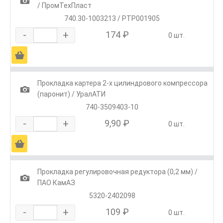
1
/ ПромТехПласт
740.30-1003213 / РТР001905
-
+
174 ₽
0 шт.
Ä
Прокладка картера 2-х цилиндрового компрессора
1
(паронит) / УралАТИ
740-3509403-10
-
+
9,90 ₽
0 шт.
Ä
Прокладка регулировочная редуктора (0,2 мм) /
1
ПАО КамАЗ
5320-2402098
-
+
109 ₽
0 шт.