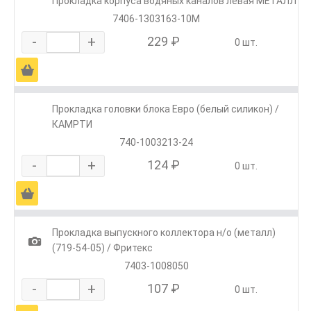
Прокладка корпуса водяных каналов левая МЕТАЛЛ
7406-1303163-10М
-
+
229 ₽
0 шт.
Ä
Прокладка головки блока Евро (белый силикон) /
КАМРТИ
740-1003213-24
-
+
124 ₽
0 шт.
Ä
Прокладка выпускного коллектора н/о (металл)
1
(719-54-05) / Фритекс
7403-1008050
-
+
107 ₽
0 шт.