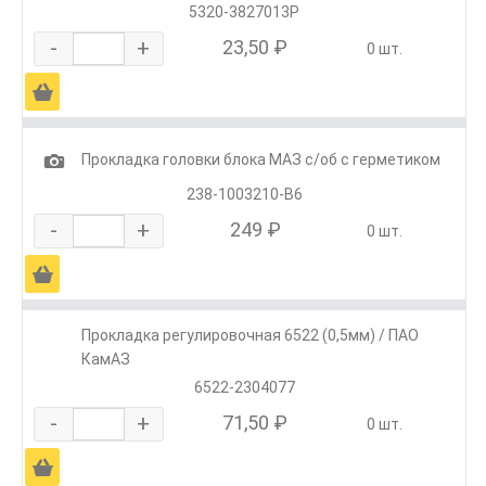
5320-3827013Р
-
+
23,50 ₽
0 шт.
Ä
1
Прокладка головки блока МАЗ с/об с герметиком
238-1003210-В6
-
+
249 ₽
0 шт.
Ä
Прокладка регулировочная 6522 (0,5мм) / ПАО
КамАЗ
6522-2304077
-
+
71,50 ₽
0 шт.
Ä