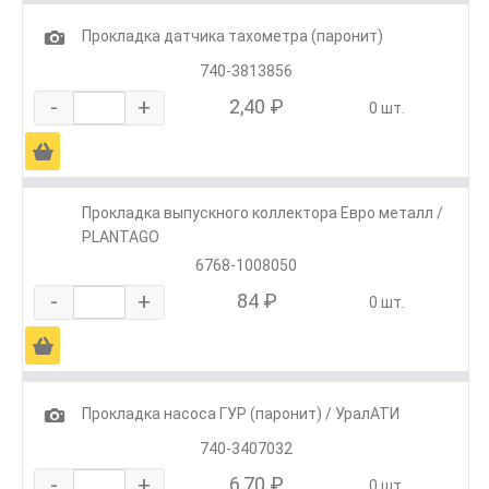
1
Прокладка датчика тахометра (паронит)
740-3813856
-
+
2,40 ₽
0 шт.
Ä
Прокладка выпускного коллектора Евро металл /
PLANTAGO
6768-1008050
-
+
84 ₽
0 шт.
Ä
1
Прокладка насоса ГУР (паронит) / УралАТИ
740-3407032
-
+
6,70 ₽
0 шт.