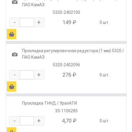
1
ПАО КамАЗ
5320-2402100
-
+
149 ₽
0 шт.
Ä
Прокладка регулировочная редуктора (1 мм) 5320 /
1
ПАО КамАЗ
5320-2402096
-
+
276 ₽
0 шт.
Ä
Прокладка ТННД / УралАТИ
33-1106285
-
+
4,70 ₽
0 шт.