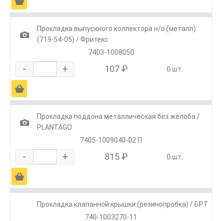
Ä
Прокладка выпускного коллектора н/о (металл)
1
(719-54-05) / Фритекс
7403-1008050
-
+
107 ₽
0 шт.
Ä
Прокладка поддона металлическая без желоба /
1
PLANTAGO
7405-1009040-02 П
-
+
815 ₽
0 шт.
Ä
Прокладка клапанной крышки (резинопробка) / БРТ
740-1003270-11