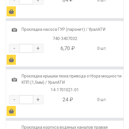
0 шт.
Ä
1
Прокладка насоса ГУР (паронит) / УралАТИ
740-3407032
-
+
6,70 ₽
0 шт.
Ä
Прокладка крышки люка привода отбора мощности
1
КПП (1,5мм) / УралАТИ
14-1701021-01
-
+
24 ₽
0 шт.
Ä
Прокладка корпуса водяных каналов правая