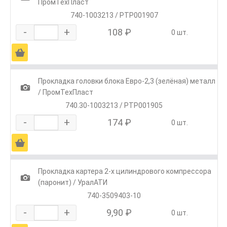
ПромТехПласт
740-1003213 / РТР001907
-
+
108 ₽
0 шт.
Ä
Прокладка головки блока Евро-2,3 (зелёная) металл
1
/ ПромТехПласт
740.30-1003213 / РТР001905
-
+
174 ₽
0 шт.
Ä
Прокладка картера 2-х цилиндрового компрессора
1
(паронит) / УралАТИ
740-3509403-10
-
+
9,90 ₽
0 шт.