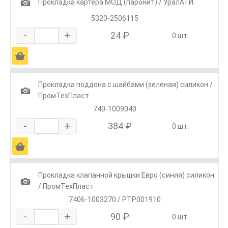
1
Прокладка картера МОД (паронит) / УралАТИ
5320-2506115
-
+
24 ₽
0 шт.
Ä
Прокладка поддона с шайбами (зеленая) силикон /
1
ПромТехПласт
740-1009040
-
+
384 ₽
0 шт.
Ä
Прокладка клапанной крышки Евро (синяя) силикон
1
/ ПромТехПласт
7406-1003270 / РТР001910
-
+
90 ₽
0 шт.