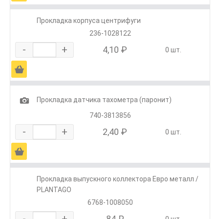
Прокладка корпуса центрифуги
236-1028122
-
+
4,10 ₽
0 шт.
Ä
1
Прокладка датчика тахометра (паронит)
740-3813856
-
+
2,40 ₽
0 шт.
Ä
Прокладка выпускного коллектора Евро металл /
PLANTAGO
6768-1008050
-
+
84 ₽