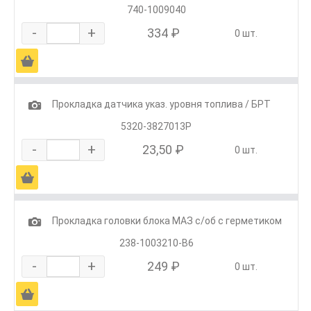
740-1009040
-
+
334 ₽
0 шт.
Ä
1
Прокладка датчика указ. уровня топлива / БРТ
5320-3827013Р
-
+
23,50 ₽
0 шт.
Ä
1
Прокладка головки блока МАЗ с/об с герметиком
238-1003210-В6
-
+
249 ₽
0 шт.
Ä