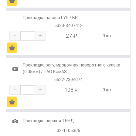
Ä
Прокладка насоса ГУР / ВРТ
5320-3407413
-
+
27 ₽
0 шт.
Ä
Прокладка регулировочная поворотного кулака
1
(0,05мм) / ПАО КамАЗ
6522-2304074
-
+
108 ₽
0 шт.
Ä
1
Прокладка поршня ТННД
33-1106306