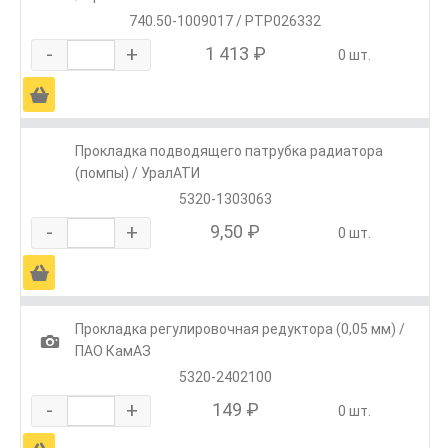
740.50-1009017 / PTP026332
-
+
1 413 ₽
0 шт.
Ä
Прокладка подводящего патрубка радиатора
(помпы) / УралАТИ
5320-1303063
-
+
9,50 ₽
0 шт.
Ä
Прокладка регулировочная редуктора (0,05 мм) /
1
ПАО КамАЗ
5320-2402100
-
+
149 ₽
0 шт.