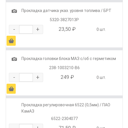
1
Прокладка датчика указ. уровня топлива / БРТ
5320-3827013Р
-
+
23,50 ₽
0 шт.
Ä
1
Прокладка головки блока МАЗ с/об с герметиком
238-1003210-В6
-
+
249 ₽
0 шт.
Ä
Прокладка регулировочная 6522 (0,5мм) / ПАО
КамАЗ
6522-2304077
-
+
71,50 ₽