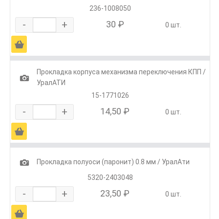
236-1008050
-
+
30 ₽
0 шт.
Ä
Прокладка корпуса механизма переключения КПП /
1
УралАТИ
15-1771026
-
+
14,50 ₽
0 шт.
Ä
1
Прокладка полуоси (паронит) 0.8 мм / УралАти
5320-2403048
-
+
23,50 ₽
0 шт.
Ä