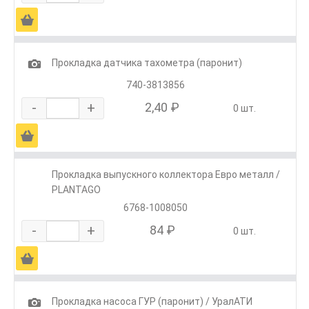
Ä
1
Прокладка датчика тахометра (паронит)
740-3813856
-
+
2,40 ₽
0 шт.
Ä
Прокладка выпускного коллектора Евро металл /
PLANTAGO
6768-1008050
-
+
84 ₽
0 шт.
Ä
1
Прокладка насоса ГУР (паронит) / УралАТИ