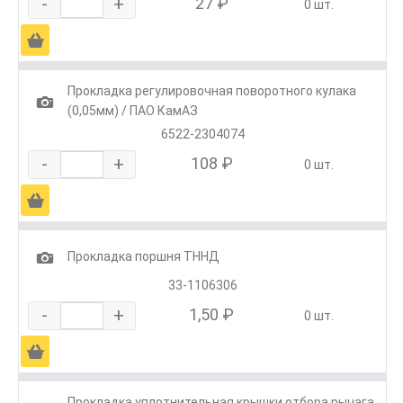
-
+
27 ₽
0 шт.
Ä
Прокладка регулировочная поворотного кулака
1
(0,05мм) / ПАО КамАЗ
6522-2304074
-
+
108 ₽
0 шт.
Ä
1
Прокладка поршня ТННД
33-1106306
-
+
1,50 ₽
0 шт.
Ä
Прокладка уплотнительная крышки отбора рычага