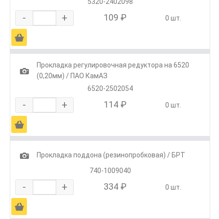
5320-2402098
-
+
109 ₽
0 шт.
Ä
Прокладка регулировочная редуктора на 6520
1
(0,20мм) / ПАО КамАЗ
6520-2502054
-
+
114 ₽
0 шт.
Ä
1
Прокладка поддона (резинопробковая) / БРТ
740-1009040
-
+
334 ₽
0 шт.
Ä