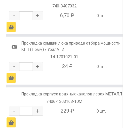
740-3407032
-
+
6,70 ₽
0 шт.
Ä
Прокладка крышки люка привода отбора мощности
1
КПП (1,5мм) / УралАТИ
14-1701021-01
-
+
24 ₽
0 шт.
Ä
Прокладка корпуса водяных каналов левая МЕТАЛЛ
7406-1303163-10М
-
+
229 ₽
0 шт.
Ä