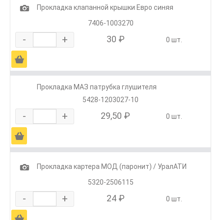
1
Прокладка клапанной крышки Евро синяя
7406-1003270
-
+
30 ₽
0 шт.
Ä
Прокладка МАЗ патрубка глушителя
5428-1203027-10
-
+
29,50 ₽
0 шт.
Ä
1
Прокладка картера МОД (паронит) / УралАТИ
5320-2506115
-
+
24 ₽
0 шт.
Ä