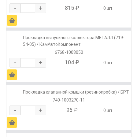
-
+
815 ₽
0 шт.
Ä
Прокладка выпускного коллектора МЕТАЛЛ (719-
54-05) / КамАвтоКомпонент
6768-1008050
-
+
104 ₽
0 шт.
Ä
Прокладка клапанной крышки (резинопробка) / БРТ
740-1003270-11
-
+
96 ₽
0 шт.
Ä