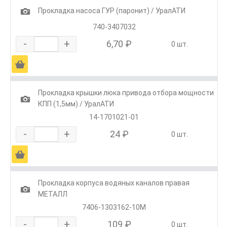
1
Прокладка насоса ГУР (паронит) / УралАТИ
740-3407032
-
+
6,70 ₽
0 шт.
Ä
Прокладка крышки люка привода отбора мощности
1
КПП (1,5мм) / УралАТИ
14-1701021-01
-
+
24 ₽
0 шт.
Ä
Прокладка корпуса водяных каналов правая
1
МЕТАЛЛ
7406-1303162-10М
-
+
109 ₽
0 шт.