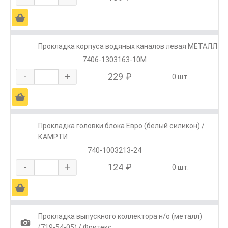
Ä
Прокладка корпуса водяных каналов левая МЕТАЛЛ
7406-1303163-10М
-
+
229 ₽
0 шт.
Ä
Прокладка головки блока Евро (белый силикон) /
КАМРТИ
740-1003213-24
-
+
124 ₽
0 шт.
Ä
Прокладка выпускного коллектора н/о (металл)
1
(719-54-05) / Фритекс