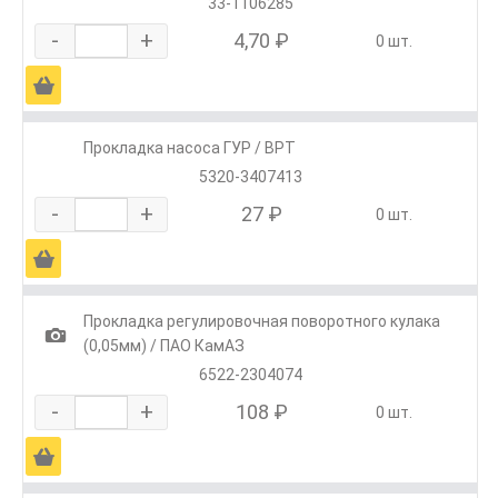
33-1106285
-
+
4,70 ₽
0 шт.
Ä
Прокладка насоса ГУР / ВРТ
5320-3407413
-
+
27 ₽
0 шт.
Ä
Прокладка регулировочная поворотного кулака
1
(0,05мм) / ПАО КамАЗ
6522-2304074
-
+
108 ₽
0 шт.
Ä