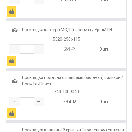
Ä
1
Прокладка картера МОД (паронит) / УралАТИ
5320-2506115
-
+
24 ₽
0 шт.
Ä
Прокладка поддона с шайбами (зеленая) силикон /
1
ПромТехПласт
740-1009040
-
+
384 ₽
0 шт.
Ä
Прокладка клапанной крышки Евро (синяя) силикон