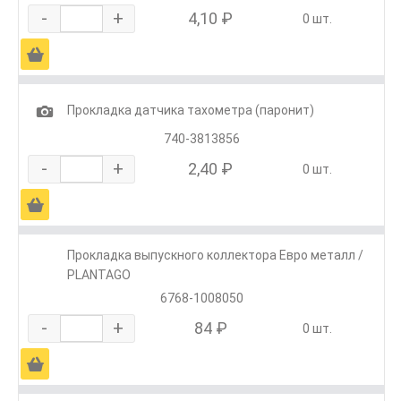
-
+
4,10 ₽
0 шт.
Ä
1
Прокладка датчика тахометра (паронит)
740-3813856
-
+
2,40 ₽
0 шт.
Ä
Прокладка выпускного коллектора Евро металл /
PLANTAGO
6768-1008050
-
+
84 ₽
0 шт.
Ä