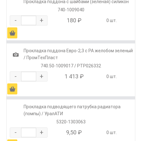
Прокладка поддона с шайбами (зеленая) силикон
740-1009040
-
+
180 ₽
0 шт.
Ä
Прокладка поддона Евро-2,3 с РА желобом зеленый
1
/ ПромТехПласт
740.50-1009017 / PTP026332
-
+
1 413 ₽
0 шт.
Ä
Прокладка подводящего патрубка радиатора
(помпы) / УралАТИ
5320-1303063
-
+
9,50 ₽
0 шт.