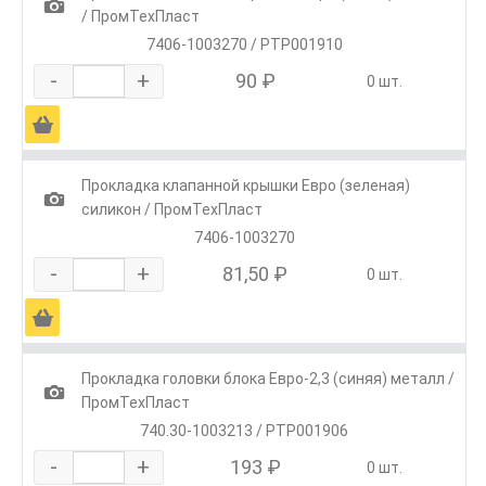
1
/ ПромТехПласт
7406-1003270 / РТР001910
-
+
90 ₽
0 шт.
Ä
Прокладка клапанной крышки Евро (зеленая)
1
силикон / ПромТехПласт
7406-1003270
-
+
81,50 ₽
0 шт.
Ä
Прокладка головки блока Евро-2,3 (синяя) металл /
1
ПромТехПласт
740.30-1003213 / РТР001906
-
+
193 ₽
0 шт.