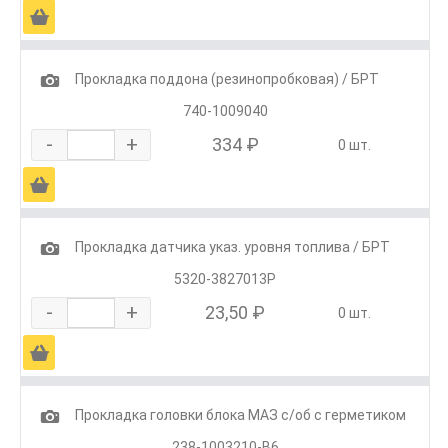
Ä
1
Прокладка поддона (резинопробковая) / БРТ
740-1009040
-
+
334 ₽
0 шт.
Ä
1
Прокладка датчика указ. уровня топлива / БРТ
5320-3827013Р
-
+
23,50 ₽
0 шт.
Ä
1
Прокладка головки блока МАЗ с/об с герметиком
238-1003210-В6