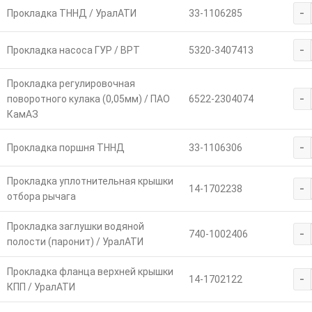
-
Прокладка ТННД / УралАТИ
33-1106285
-
Прокладка насоса ГУР / ВРТ
5320-3407413
Прокладка регулировочная
-
поворотного кулака (0,05мм) / ПАО
6522-2304074
КамАЗ
-
Прокладка поршня ТННД
33-1106306
Прокладка уплотнительная крышки
-
14-1702238
отбора рычага
Прокладка заглушки водяной
-
740-1002406
полости (паронит) / УралАТИ
Прокладка фланца верхней крышки
-
14-1702122
КПП / УралАТИ