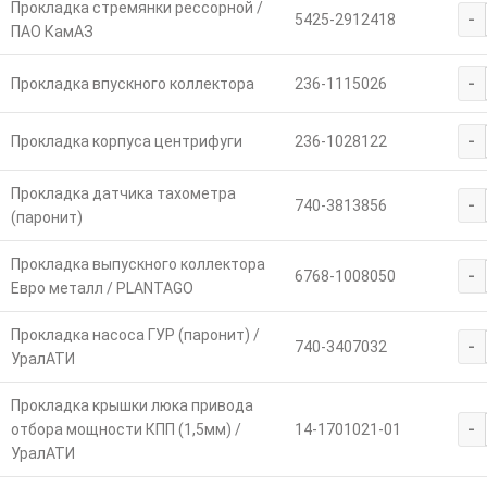
Прокладка стремянки рессорной /
-
5425-2912418
ПАО КамАЗ
-
Прокладка впускного коллектора
236-1115026
-
Прокладка корпуса центрифуги
236-1028122
Прокладка датчика тахометра
-
740-3813856
(паронит)
Прокладка выпускного коллектора
-
6768-1008050
Евро металл / PLANTAGO
Прокладка насоса ГУР (паронит) /
-
740-3407032
УралАТИ
Прокладка крышки люка привода
-
отбора мощности КПП (1,5мм) /
14-1701021-01
УралАТИ