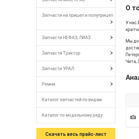
О т
Запчасти на прицеп и полуприцеп
У нас 
кратч
Запчасти НЕФАЗ, ЛИАЗ
Мы дос
достав
Запчасти Трактор
Петерб
Чита, 
Запчасти УРАЛ
Ана
Ремни
Каталог запчастей по видам
Каталог по модельному ряду
1
Скачать весь прайс-лист