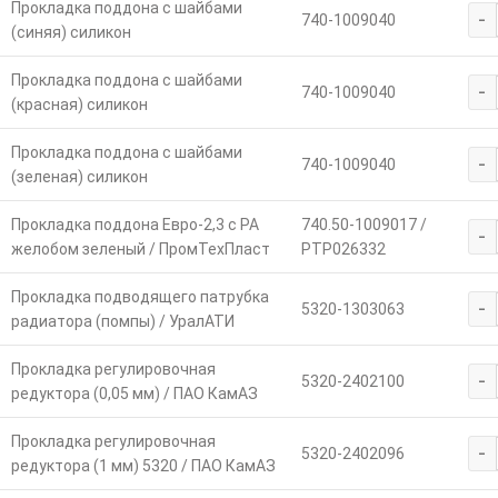
Прокладка поддона с шайбами
-
740-1009040
(синяя) силикон
Прокладка поддона с шайбами
-
740-1009040
(красная) силикон
Прокладка поддона с шайбами
-
740-1009040
(зеленая) силикон
Прокладка поддона Евро-2,3 с РА
740.50-1009017 /
-
желобом зеленый / ПромТехПласт
PTP026332
Прокладка подводящего патрубка
-
5320-1303063
радиатора (помпы) / УралАТИ
Прокладка регулировочная
-
5320-2402100
редуктора (0,05 мм) / ПАО КамАЗ
Прокладка регулировочная
-
5320-2402096
редуктора (1 мм) 5320 / ПАО КамАЗ