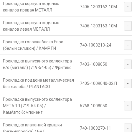
Прокладка корпуса водяных
-
7406-1303162-10М
каналов правая МЕТАЛЛ
Прокладка корпуса водяных
-
7406-1303163-10М
каналов левая МЕТАЛЛ
Прокладка головки блока Евро
-
740-1003213-24
(белый силикон) / КАМРТИ
Прокладка выпускного коллектора
-
7403-1008050
н/о (металл) (719-54-05) / Фритекс
Прокладка поддона металлическая
-
7405-1009040-02 П
без желоба / PLANTAGO
Прокладка выпускного коллектора
-
МЕТАЛЛ (719-54-05) /
6768-1008050
КамАвтоКомпонент
Прокладка клапанной крышки
-
740-1003270-11
(резинопробка) / БРТ