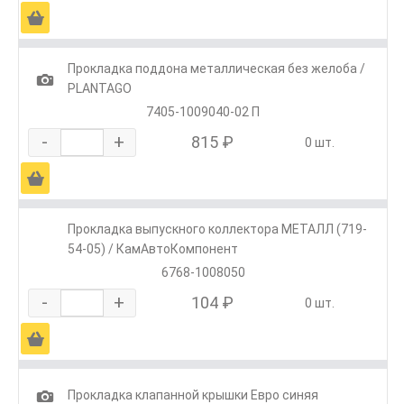
Ä
Прокладка поддона металлическая без желоба /
1
PLANTAGO
7405-1009040-02 П
-
+
815 ₽
0 шт.
Ä
Прокладка выпускного коллектора МЕТАЛЛ (719-
54-05) / КамАвтоКомпонент
6768-1008050
-
+
104 ₽
0 шт.
Ä
1
Прокладка клапанной крышки Евро синяя