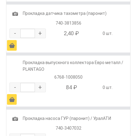
1
Прокладка датчика тахометра (паронит)
740-3813856
-
+
2,40 ₽
0 шт.
Ä
Прокладка выпускного коллектора Евро металл /
PLANTAGO
6768-1008050
-
+
84 ₽
0 шт.
Ä
1
Прокладка насоса ГУР (паронит) / УралАТИ
740-3407032