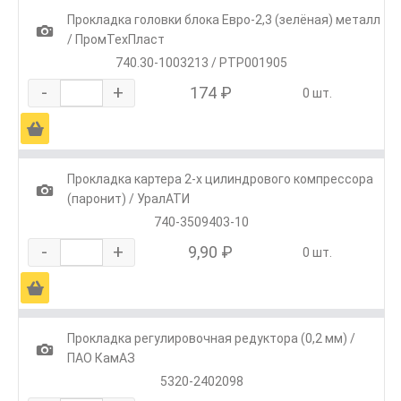
Прокладка головки блока Евро-2,3 (зелёная) металл
1
/ ПромТехПласт
740.30-1003213 / РТР001905
-
+
174 ₽
0 шт.
Ä
Прокладка картера 2-х цилиндрового компрессора
1
(паронит) / УралАТИ
740-3509403-10
-
+
9,90 ₽
0 шт.
Ä
Прокладка регулировочная редуктора (0,2 мм) /
1
ПАО КамАЗ
5320-2402098