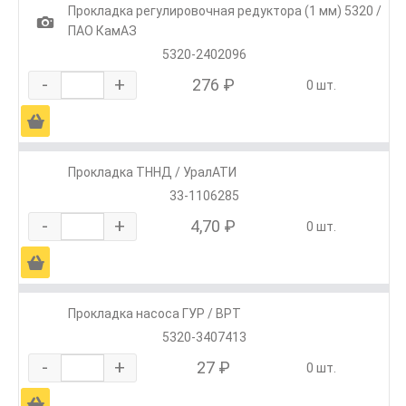
Прокладка регулировочная редуктора (1 мм) 5320 /
1
ПАО КамАЗ
5320-2402096
-
+
276 ₽
0 шт.
Ä
Прокладка ТННД / УралАТИ
33-1106285
-
+
4,70 ₽
0 шт.
Ä
Прокладка насоса ГУР / ВРТ
5320-3407413
-
+
27 ₽
0 шт.
Ä