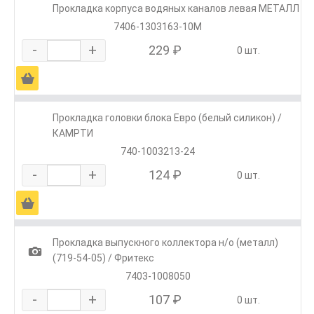
Прокладка корпуса водяных каналов левая МЕТАЛЛ
7406-1303163-10М
-
+
229 ₽
0 шт.
Ä
Прокладка головки блока Евро (белый силикон) /
КАМРТИ
740-1003213-24
-
+
124 ₽
0 шт.
Ä
Прокладка выпускного коллектора н/о (металл)
1
(719-54-05) / Фритекс
7403-1008050
-
+
107 ₽
0 шт.