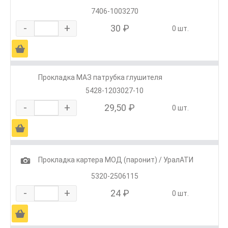
7406-1003270
-
+
30 ₽
0 шт.
Ä
Прокладка МАЗ патрубка глушителя
5428-1203027-10
-
+
29,50 ₽
0 шт.
Ä
1
Прокладка картера МОД (паронит) / УралАТИ
5320-2506115
-
+
24 ₽
0 шт.
Ä