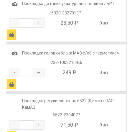
1
Прокладка датчика указ. уровня топлива / БРТ
5320-3827013Р
-
+
23,50 ₽
0 шт.
Ä
1
Прокладка головки блока МАЗ с/об с герметиком
238-1003210-В6
-
+
249 ₽
0 шт.
Ä
Прокладка регулировочная 6522 (0,5мм) / ПАО
КамАЗ
6522-2304077
-
+
71,50 ₽
0 шт.