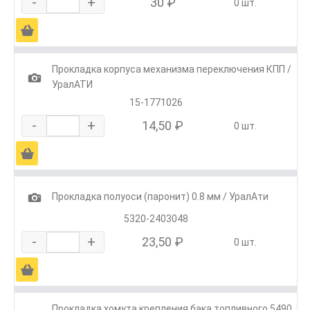
-
+
30 ₽
0 шт.
Ä
Прокладка корпуса механизма переключения КПП /
1
УралАТИ
15-1771026
-
+
14,50 ₽
0 шт.
Ä
1
Прокладка полуоси (паронит) 0.8 мм / УралАти
5320-2403048
-
+
23,50 ₽
0 шт.
Ä
Прокладка хомута крепления бака топливного 5490