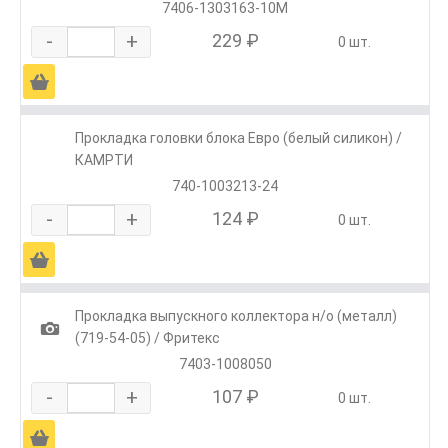
7406-1303163-10М
-
+
229 ₽
0 шт.
Ä
Прокладка головки блока Евро (белый силикон) /
КАМРТИ
740-1003213-24
-
+
124 ₽
0 шт.
Ä
Прокладка выпускного коллектора н/о (металл)
1
(719-54-05) / Фритекс
7403-1008050
-
+
107 ₽
0 шт.
Ä