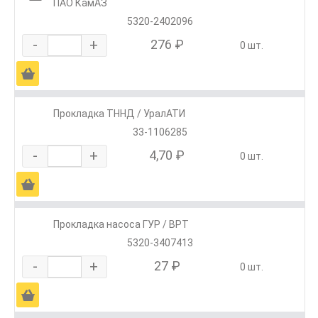
ПАО КамАЗ
5320-2402096
-
+
276 ₽
0 шт.
Ä
Прокладка ТННД / УралАТИ
33-1106285
-
+
4,70 ₽
0 шт.
Ä
Прокладка насоса ГУР / ВРТ
5320-3407413
-
+
27 ₽
0 шт.
Ä