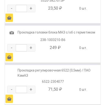
5320-3827013Р
-
+
23,50 ₽
0 шт.
Ä
1
Прокладка головки блока МАЗ с/об с герметиком
238-1003210-В6
-
+
249 ₽
0 шт.
Ä
Прокладка регулировочная 6522 (0,5мм) / ПАО
КамАЗ
6522-2304077
-
+
71,50 ₽
0 шт.
Ä