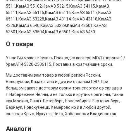
5511,КамАЗ 55102,КамАЗ 53215,КамАЗ 54115,КамАЗ
55111,КамАЗ 65115,КамАЗ 65116,КамАЗ 65117,КамАЗ
65111,КамАЗ 53228,КамАЗ 43114,КамАЗ 43118,КамАЗ
4326,КамАЗ 6540,КамАЗ 53229,КамАЗ 43501,КамАЗ
53501,КамАЗ 53504,КамАЗ 63501,КамАЗ 6450
О товаре
У нас Вы можете купить Прокладка картера МОД (паронит) /
УралАТИ 5320-2506115. Поставка в кратчайшие сроки.
Мы доставим вам товар в любой регион России,
Белоруссии, Казахстана и другим странам СНГ!. При
большом заказе доставим своим транспортом со склада в
г. Набережные Челны, и не только в крупные регионы, такие
как Москва, Санкт-Петербург, Новосибирск, Екатеринбург,
Барнаул, Новокузнецк, Кемерово но и в любой другой,
включая Крым, Иркутск, Чита, Хабаровск и Владивосток.
Аналоги