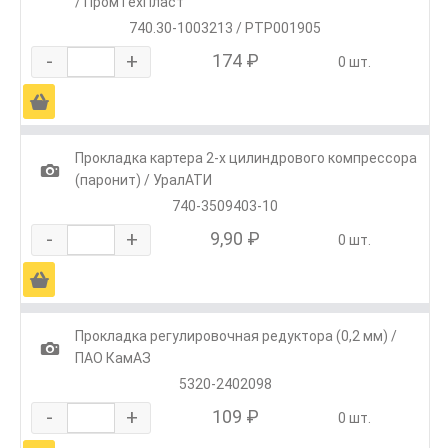
/ ПромТехПласт
740.30-1003213 / РТР001905
-
+
174 ₽
0 шт.
Ä
Прокладка картера 2-х цилиндрового компрессора
1
(паронит) / УралАТИ
740-3509403-10
-
+
9,90 ₽
0 шт.
Ä
Прокладка регулировочная редуктора (0,2 мм) /
1
ПАО КамАЗ
5320-2402098
-
+
109 ₽
0 шт.