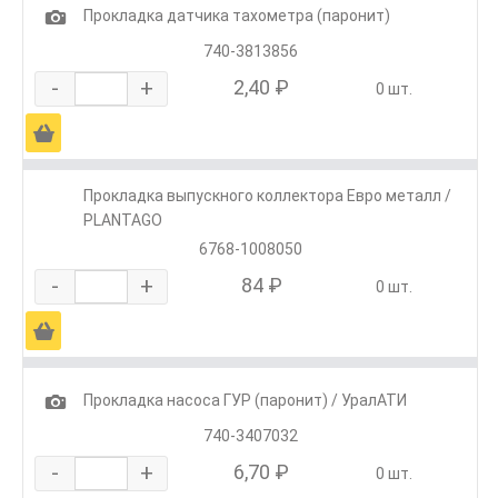
1
Прокладка датчика тахометра (паронит)
740-3813856
-
+
2,40 ₽
0 шт.
Ä
Прокладка выпускного коллектора Евро металл /
PLANTAGO
6768-1008050
-
+
84 ₽
0 шт.
Ä
1
Прокладка насоса ГУР (паронит) / УралАТИ
740-3407032
-
+
6,70 ₽
0 шт.