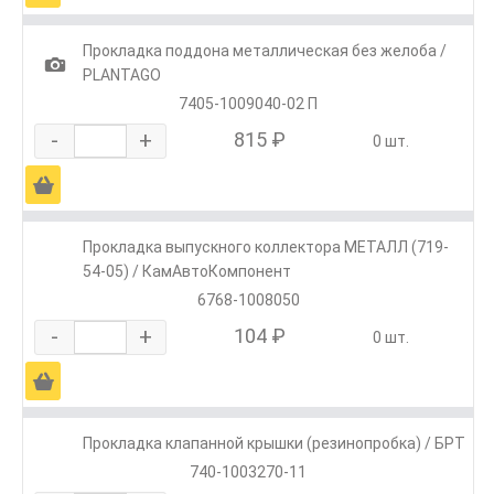
Прокладка поддона металлическая без желоба /
1
PLANTAGO
7405-1009040-02 П
-
+
815 ₽
0 шт.
Ä
Прокладка выпускного коллектора МЕТАЛЛ (719-
54-05) / КамАвтоКомпонент
6768-1008050
-
+
104 ₽
0 шт.
Ä
Прокладка клапанной крышки (резинопробка) / БРТ
740-1003270-11