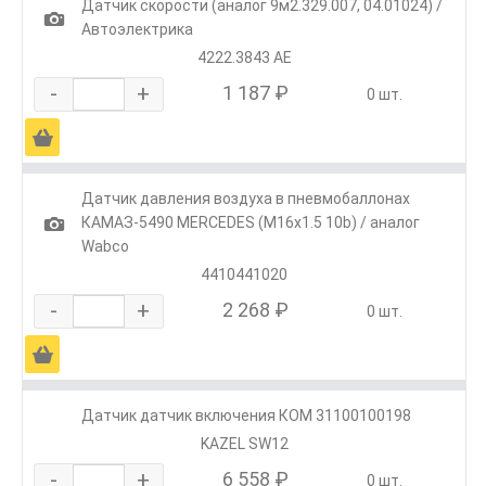
Датчик скорости (аналог 9м2.329.007, 04.01024) /
1
Автоэлектрика
4222.3843 АЕ
-
+
1 187 ₽
0 шт.
Ä
Датчик давления воздуха в пневмобаллонах
1
КАМАЗ-5490 MERCEDES (M16х1.5 10b) / аналог
Wabco
4410441020
-
+
2 268 ₽
0 шт.
Ä
Датчик датчик включения КОМ 31100100198
KAZEL SW12
-
+
6 558 ₽
0 шт.