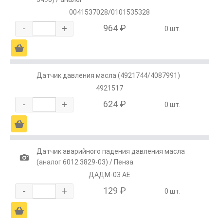
0041537028/0101535328
-
+
964 ₽
0 шт.
Ä
Датчик давления масла (4921744/4087991)
4921517
-
+
624 ₽
0 шт.
Ä
Датчик аварийного падения давления масла
1
(аналог 6012.3829-03) / Пенза
ДАДМ-03 АЕ
-
+
129 ₽
0 шт.
Ä