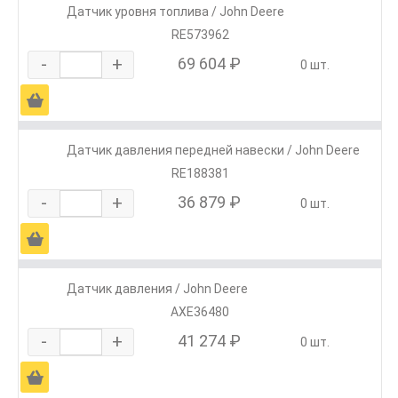
Датчик уровня топлива / John Deere
RE573962
-
+
69 604 ₽
0 шт.
Ä
Датчик давления передней навески / John Deere
RE188381
-
+
36 879 ₽
0 шт.
Ä
Датчик давления / John Deere
AXE36480
-
+
41 274 ₽
0 шт.
Ä