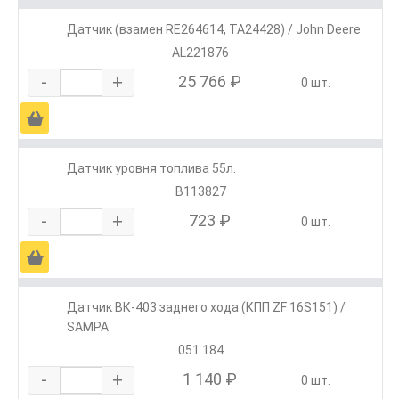
Датчик (взамен RE264614, TA24428) / John Deere
AL221876
-
+
25 766 ₽
0 шт.
Ä
Датчик уровня топлива 55л.
В113827
-
+
723 ₽
0 шт.
Ä
Датчик ВК-403 заднего хода (КПП ZF 16S151) /
SAMPA
051.184
-
+
1 140 ₽
0 шт.