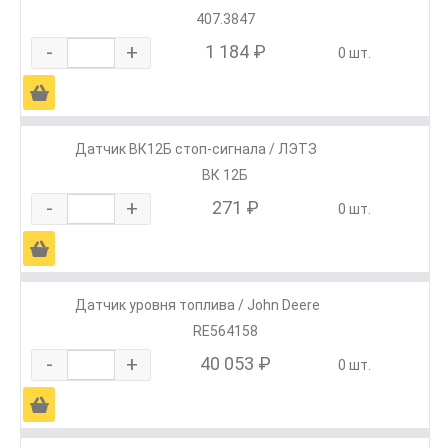
407.3847
-
+
1 184 ₽
0 шт.
Ä
Датчик ВК12Б стоп-сигнала / ЛЭТЗ
ВК 12Б
-
+
271 ₽
0 шт.
Ä
Датчик уровня топлива / John Deere
RE564158
-
+
40 053 ₽
0 шт.
Ä