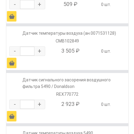
-
+
509 ₽
0 шт.
Ä
Датчик температуры воздуха (ан.0071531128)
CMB102849
-
+
3 505 ₽
0 шт.
Ä
Датчик сигнального засорения воздушного
фильтра 5490 / Donaldson
REX770772
-
+
2 923 ₽
0 шт.
Ä
Датчик температуры воздуха 5490