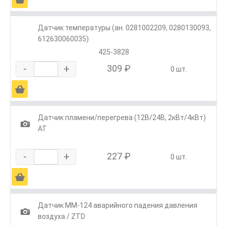
Датчик температуры (ан. 0281002209, 0280130093,
612630060035)
425-3828
-
+
309 ₽
0 шт.
Ä
Датчик пламени/перегрева (12В/24В, 2кВт/4кВт)
1
АТ
-
+
227 ₽
0 шт.
Ä
Датчик ММ-124 аварийного падения давления
1
воздуха / ZTD