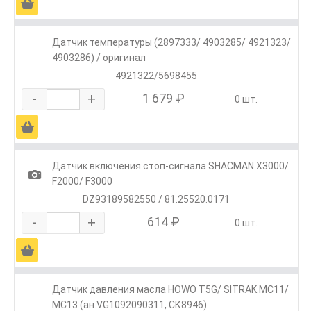
Ä
Датчик температуры (2897333/ 4903285/ 4921323/
4903286) / оригинал
4921322/5698455
-
+
1 679 ₽
0 шт.
Ä
Датчик включения стоп-сигнала SHACMAN X3000/
1
F2000/ F3000
DZ93189582550 / 81.25520.0171
-
+
614 ₽
0 шт.
Ä
Датчик давления масла HOWO T5G/ SITRAK MC11/
MC13 (ан.VG1092090311, СК8946)