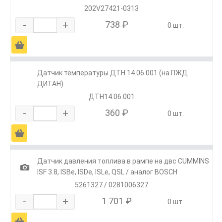
202V27421-0313
-
+
738 ₽
0 шт.
Ä
Датчик температуры ДТН 14.06.001 (на ПЖД
ДИТАН)
ДТН14.06.001
-
+
360 ₽
0 шт.
Ä
Датчик давления топлива в рампе на двс CUMMINS
1
ISF 3.8, ISBe, ISDe, ISLe, QSL / аналог BOSCH
5261327 / 0281006327
-
+
1 701 ₽
0 шт.
Ä