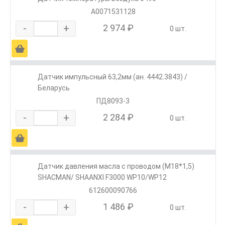
A0071531128
-
+
2 974 ₽
0 шт.
Ä
Датчик импульсный 63,2мм (ан. 4442.3843) /
Беларусь
ПД8093-3
-
+
2 284 ₽
0 шт.
Ä
Датчик давления масла с проводом (М18*1,5)
SHACMAN/ SHAANXI F3000 WP10/WP12
612600090766
-
+
1 486 ₽
0 шт.