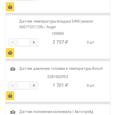
Ä
Датчик температуры воздуха 5490 (аналог
A0071531128) / Auger
109800
-
+
2 757 ₽
0 шт.
Ä
1
Датчик давления топлива и температуры Bosch
0281002953
-
+
1 701 ₽
0 шт.
Ä
1
Датчик положения коленвала / Автотрейд