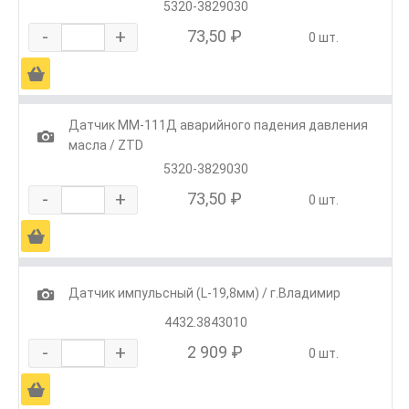
5320-3829030
-
+
73,50 ₽
0 шт.
Ä
Датчик ММ-111Д аварийного падения давления
1
масла / ZTD
5320-3829030
-
+
73,50 ₽
0 шт.
Ä
1
Датчик импульсный (L-19,8мм) / г.Владимир
4432.3843010
-
+
2 909 ₽
0 шт.
Ä