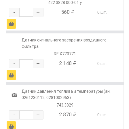
422.3828.000-01 у
-
+
560 ₽
0 шт.
Ä
Датчик сигнального засорения воздушного
фильтра
RE X770771
-
+
2 148 ₽
0 шт.
Ä
Датчик давления топлива и температуры (ан.
1
0261230112, 0281002953)
743.3829
-
+
2 870 ₽
0 шт.
Ä