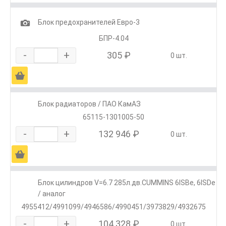
1
Блок предохранителей Евро-3
БПР-4.04
-
+
305 ₽
0 шт.
Ä
Блок радиаторов / ПАО КамАЗ
65115-1301005-50
-
+
132 946 ₽
0 шт.
Ä
Блок цилиндров V=6.7 285л.дв.CUMMINS 6ISBe, 6ISDe
/ аналог
4955412/4991099/4946586/4990451/3973829/4932675
-
+
104 328 ₽
0 шт.