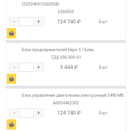
(5293409/5260558)
5260555
-
+
124 740 ₽
0 шт.
Ä
Блок предохранителей Евро-5 / Блик
ТДБ.090.000-01
-
+
5 444 ₽
0 шт.
Ä
Блок управления двигателем электронный 5490 MB
А0054462302
-
+
124 740 ₽
0 шт.
Ä