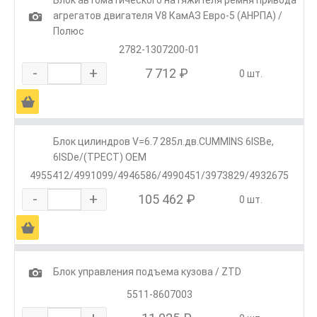
Блок автоматического натяжителя ремня привода
1
агрегатов двигателя V8 КамАЗ Евро-5 (АНРПА) /
Полюс
2782-1307200-01
-
+
7 712 ₽
0 шт.
Ä
Блок цилиндров V=6.7 285л.дв.CUMMINS 6ISBe,
6ISDe/(ТРЕСТ) OEM
4955412/4991099/4946586/4990451/3973829/4932675
-
+
105 462 ₽
0 шт.
Ä
1
Блок управления подъема кузова / ZTD
5511-8607003