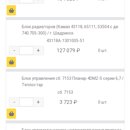
Ä
Блок радиаторов (Камаз 43118, 65111, 53504 с дв.
740.705-300) / г. Шадринск
43118А-1301005-51
-
+
127 079 ₽
0 шт.
Ä
Блок управления сб. 7153 Планар 4DM2-S серии 6,7 /
Теплостар
сб. 7153
-
+
3 723 ₽
0 шт.
Ä