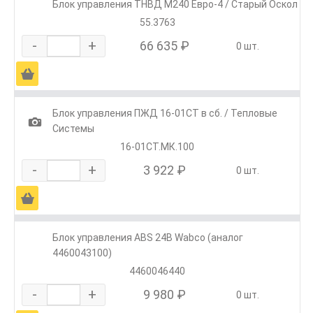
Блок управления ТНВД М240 Евро-4 / Старый Оскол
55.3763
-
+
66 635 ₽
0 шт.
Ä
Блок управления ПЖД 16-01СТ в сб. / Тепловые
1
Системы
16-01СТ.МК.100
-
+
3 922 ₽
0 шт.
Ä
Блок управления ABS 24В Wabco (аналог
4460043100)
4460046440
-
+
9 980 ₽
0 шт.