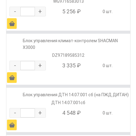
WG9716583013
-
+
5 256 ₽
0 шт.
Ä
Блок управления климат-контролем SHACMAN
X3000
DZ97189585312
-
+
3 335 ₽
0 шт.
Ä
Блок управления ДТН 14.07.001 сб (на ПЖД ДИТАН)
ДТН 14.07.001сб
-
+
4 548 ₽
0 шт.
Ä