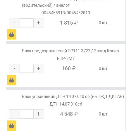
(водительский) / аналог
0045455913/0045452813
-
+
1 815 ₽
0 шт.
Ä
Блок предохранителей ПР111 3722 / Завод Копир
БПР-2М7
-
+
160 ₽
0 шт.
Ä
Блок управления ДТН 14.07.010 сб (на ПЖД ДИТАН)
ДТН 14.07.010сб
-
+
4 548 ₽
0 шт.
Ä