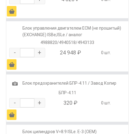
Ä
Блок управления двигателем ECM (не прошитый)
(EXCHANGE) ISBe,ISLe / аналог
4988820/4940518/4943133
-
+
24 948 ₽
0 шт.
Ä
1
Блок предохранителей БПР-4.11 / Завод Копир
БПР-4.11
-
+
320 ₽
0 шт.
Ä
Блок цилиндров V=8.9 ISLe. E-3 (ОЕМ)