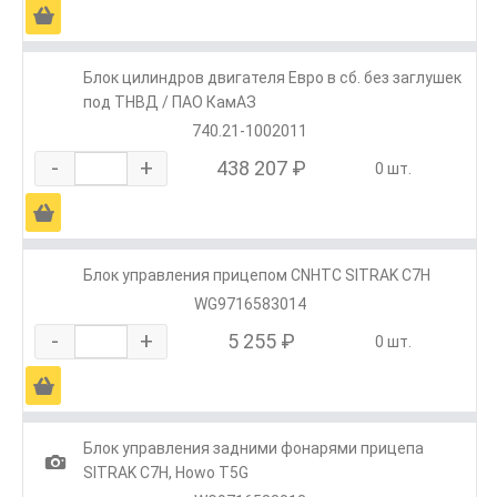
Ä
Блок цилиндров двигателя Евро в сб. без заглушек
под ТНВД / ПАО КамАЗ
740.21-1002011
-
+
438 207 ₽
0 шт.
Ä
Блок управления прицепом CNHTC SITRAK C7H
WG9716583014
-
+
5 255 ₽
0 шт.
Ä
Блок управления задними фонарями прицепа
1
SITRAK C7H, Howo T5G