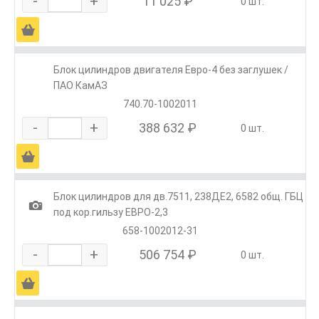
-
+
11 025 ₽
0 шт.
Ä
Блок цилиндров двигателя Евро-4 без заглушек /
ПАО КамАЗ
740.70-1002011
-
+
388 632 ₽
0 шт.
Ä
Блок цилиндров для дв.7511, 238ДЕ2, 6582 общ. ГБЦ
1
под кор.гильзу ЕВРО-2,3
658-1002012-31
-
+
506 754 ₽
0 шт.
Ä