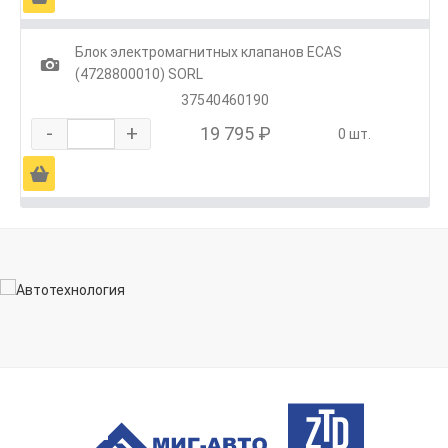
Блок электромагнитных клапанов ECAS
1
(4728800010) SORL
37540460190
-
+
19 795 ₽
0 шт.
Ä