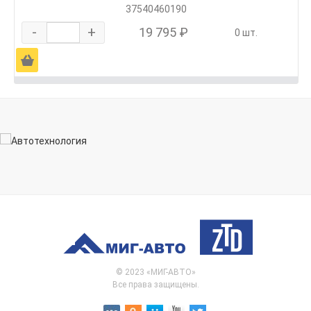
37540460190
-
+
19 795 ₽
0 шт.
Ä
© 2023 «МИГ-АВТО»
Все права защищены.