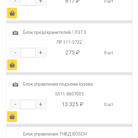
-
+
617 ₽
0 шт.
Ä
1
Блок предохранителей / ЛЭТЗ
ПР 111-3722
-
+
275 ₽
0 шт.
Ä
1
Блок управления подъема кузова
5511-8607003
-
+
13 325 ₽
0 шт.
Ä
Блок управления ТНВД BOSCH