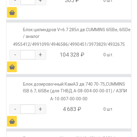
-
+
305 ₽
0 шт.
Ä
Блок цилиндров V=6.7 285л.дв.CUMMINS 6ISBe, 6ISDe
/ аналог
4955412/4991099/4946586/4990451/3973829/4932675
-
+
104 328 ₽
0 шт.
Ä
Блок дозировочный КамАЗ дв.740.70-75,CUMMINS
ISB 6.7, 6ISBe (для ТНВД А-08-004-00-00-01) / АЗПИ
А-10-007-00-00-00
-
+
4 683 ₽
0 шт.
Ä