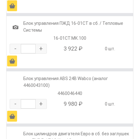
Ä
Блок управления ПЖД 16-01СТ в сб. / Тепловые
1
Системы
16-01СТ.МК.100
-
+
3 922 ₽
0 шт.
Ä
Блок управления ABS 24В Wabco (аналог
4460043100)
4460046440
-
+
9 980 ₽
0 шт.
Ä
Блок цилиндров двигателя Евро в сб. без заглушек