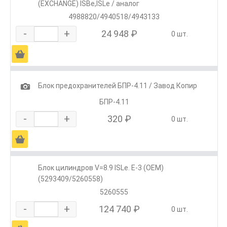
(EXCHANGE) ISBe,ISLe / аналог
4988820/4940518/4943133
-
+
24 948 ₽
0 шт.
Ä
1
Блок предохранителей БПР-4.11 / Завод Копир
БПР-4.11
-
+
320 ₽
0 шт.
Ä
Блок цилиндров V=8.9 ISLe. E-3 (ОЕМ)
(5293409/5260558)
5260555
-
+
124 740 ₽
0 шт.