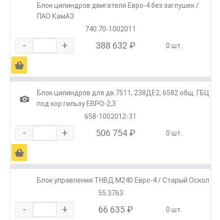
Блок цилиндров двигателя Евро-4 без заглушек /
ПАО КамАЗ
740.70-1002011
-
+
388 632 ₽
0 шт.
Ä
Блок цилиндров для дв.7511, 238ДЕ2, 6582 общ. ГБЦ
1
под кор.гильзу ЕВРО-2,3
658-1002012-31
-
+
506 754 ₽
0 шт.
Ä
Блок управления ТНВД М240 Евро-4 / Старый Оскол
55.3763
-
+
66 635 ₽
0 шт.