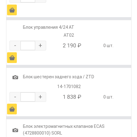
Ä
Блок управления 4/24 АТ
АТ02
-
+
2 190 ₽
0 шт.
Ä
1
Блок шестерен заднего хода / ZTD
14-1701082
-
+
1 838 ₽
0 шт.
Ä
Блок электромагнитных клапанов ECAS
1
(4728800010) SORL