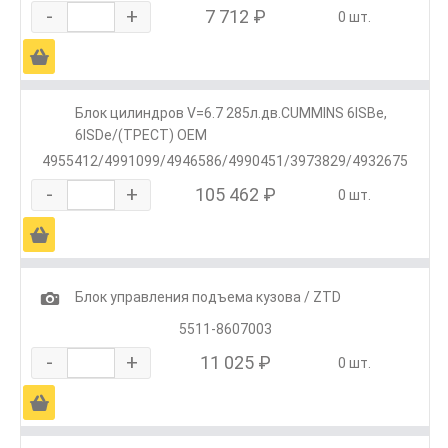
-
+
7 712 ₽
0 шт.
Ä
Блок цилиндров V=6.7 285л.дв.CUMMINS 6ISBe,
6ISDe/(ТРЕСТ) OEM
4955412/4991099/4946586/4990451/3973829/4932675
-
+
105 462 ₽
0 шт.
Ä
1
Блок управления подъема кузова / ZTD
5511-8607003
-
+
11 025 ₽
0 шт.
Ä