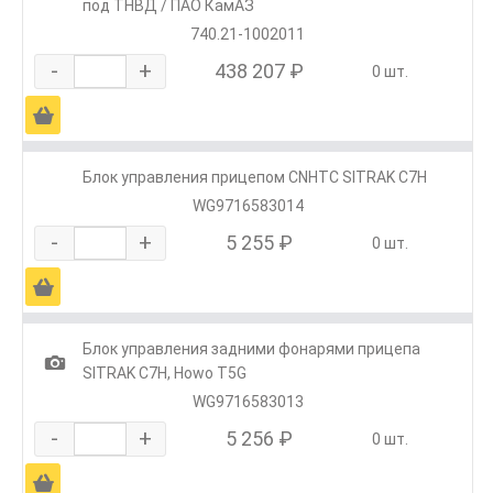
под ТНВД / ПАО КамАЗ
740.21-1002011
-
+
438 207 ₽
0 шт.
Ä
Блок управления прицепом CNHTC SITRAK C7H
WG9716583014
-
+
5 255 ₽
0 шт.
Ä
Блок управления задними фонарями прицепа
1
SITRAK C7H, Howo T5G
WG9716583013
-
+
5 256 ₽
0 шт.
Ä