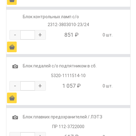
Блок контрольных ламп с/о
2312-3803010-23/24
-
+
851 ₽
0 шт.
Ä
1
Блок педалей с/о подпятником в сб.
5320-1111514-10
-
+
1 057 ₽
0 шт.
Ä
1
Блок плавких предохранителей / ЛЭТЗ
ПР 112-3722000