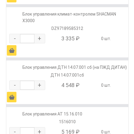
Блок управления климат-контролем SHACMAN
X3000
DZ97189585312
-
+
3 335 ₽
0 шт.
Ä
Блок управления ДТН 14.07.001 сб (на ПЖД ДИТАН)
ДТН 14.07.001сб
-
+
4 548 ₽
0 шт.
Ä
Блок управления АТ 15.16.010
1516010
-
+
5 169 ₽
0 шт.