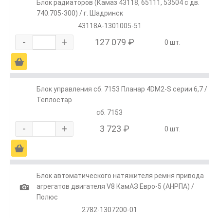
Блок радиаторов (Камаз 43118, 65111, 53504 с дв.
740.705-300) / г. Шадринск
43118А-1301005-51
-
+
127 079 ₽
0 шт.
Ä
Блок управления сб. 7153 Планар 4DM2-S серии 6,7 /
Теплостар
сб. 7153
-
+
3 723 ₽
0 шт.
Ä
Блок автоматического натяжителя ремня привода
1
агрегатов двигателя V8 КамАЗ Евро-5 (АНРПА) /
Полюс
2782-1307200-01