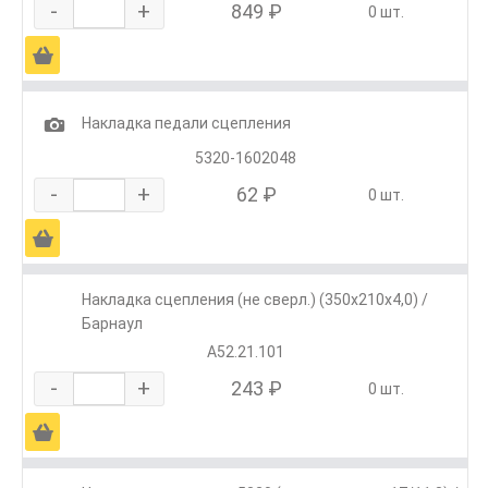
-
+
849 ₽
0 шт.
Ä
1
Накладка педали сцепления
5320-1602048
-
+
62 ₽
0 шт.
Ä
Накладка сцепления (не сверл.) (350х210х4,0) /
Барнаул
A52.21.101
-
+
243 ₽
0 шт.
Ä