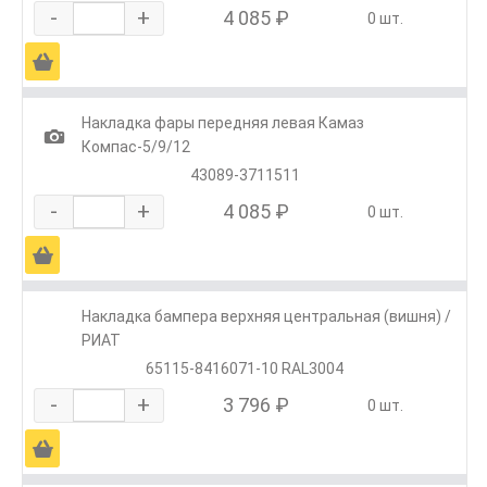
-
+
4 085 ₽
0 шт.
Ä
Накладка фары передняя левая Камаз
1
Компас-5/9/12
43089-3711511
-
+
4 085 ₽
0 шт.
Ä
Накладка бампера верхняя центральная (вишня) /
РИАТ
65115-8416071-10 RAL3004
-
+
3 796 ₽
0 шт.
Ä