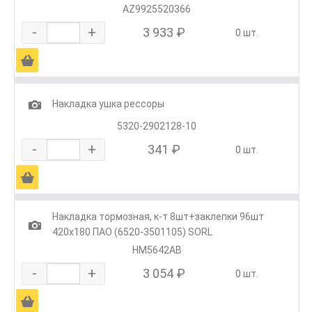
AZ9925520366
-
+
3 933 ₽
0 шт.
Ä
1
Накладка ушка рессоры
5320-2902128-10
-
+
341 ₽
0 шт.
Ä
Накладка тормозная, к-т 8шт+заклепки 96шт
1
420х180 ПАО (6520-3501105) SORL
HM5642AB
-
+
3 054 ₽
0 шт.
Ä