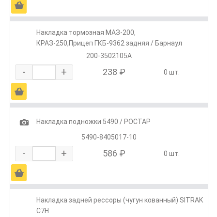
Ä
Накладка тормозная МАЗ-200,
КРАЗ-250,Прицеп ГКБ-9362 задняя / Барнаул
200-3502105А
-
+
238 ₽
0 шт.
Ä
1
Накладка подножки 5490 / РОСТАР
5490-8405017-10
-
+
586 ₽
0 шт.
Ä
Накладка задней рессоры (чугун кованный) SITRAK
C7H