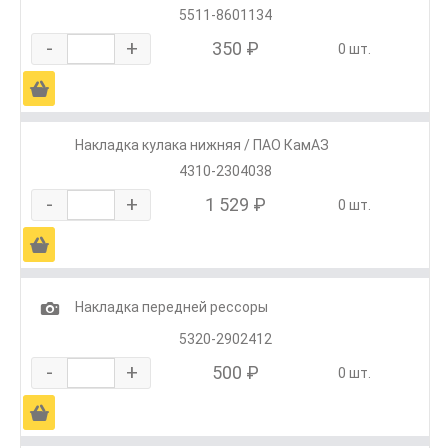
5511-8601134
-
+
350 ₽
0 шт.
Ä
Накладка кулака нижняя / ПАО КамАЗ
4310-2304038
-
+
1 529 ₽
0 шт.
Ä
1
Накладка передней рессоры
5320-2902412
-
+
500 ₽
0 шт.
Ä