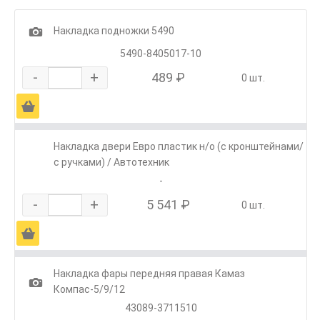
1
Накладка подножки 5490
5490-8405017-10
-
+
489 ₽
0 шт.
Ä
Накладка двери Евро пластик н/о (с кронштейнами/
с ручками) / Автотехник
-
-
+
5 541 ₽
0 шт.
Ä
Накладка фары передняя правая Камаз
1
Компас-5/9/12
43089-3711510