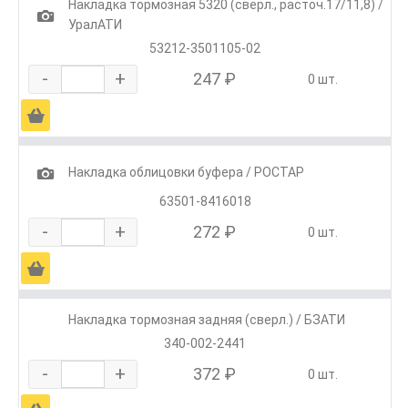
Накладка тормозная 5320 (сверл., расточ.17/11,8) /
1
УралАТИ
53212-3501105-02
-
+
247 ₽
0 шт.
Ä
1
Накладка облицовки буфера / РОСТАР
63501-8416018
-
+
272 ₽
0 шт.
Ä
Накладка тормозная задняя (сверл.) / БЗАТИ
340-002-2441
-
+
372 ₽
0 шт.