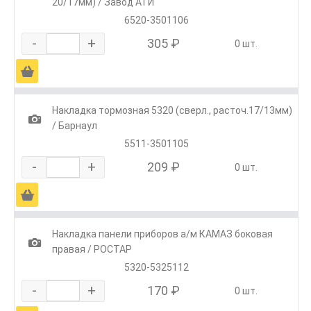
20/17мм) / Завод АТИ
6520-3501106
-
+
305 ₽
0 шт.
Ä
Накладка тормозная 5320 (сверл., расточ.17/13мм)
1
/ Барнаул
5511-3501105
-
+
209 ₽
0 шт.
Ä
Накладка панели приборов а/м КАМАЗ боковая
1
правая / РОСТАР
5320-5325112
-
+
170 ₽
0 шт.