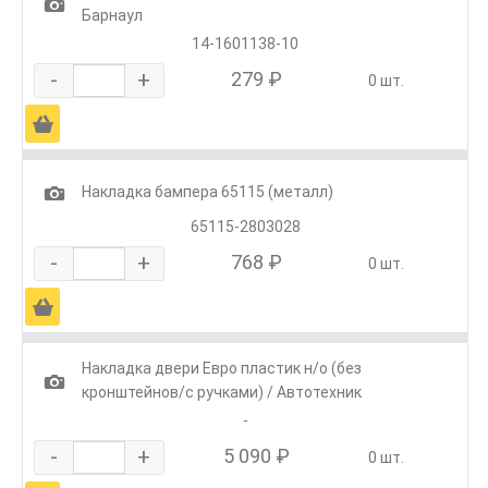
1
Барнаул
14-1601138-10
-
+
279 ₽
0 шт.
Ä
1
Накладка бампера 65115 (металл)
65115-2803028
-
+
768 ₽
0 шт.
Ä
Накладка двери Евро пластик н/о (без
1
кронштейнов/с ручками) / Автотехник
-
-
+
5 090 ₽
0 шт.