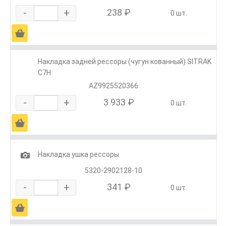
-
+
238 ₽
0 шт.
Ä
Накладка задней рессоры (чугун кованный) SITRAK
C7H
AZ9925520366
-
+
3 933 ₽
0 шт.
Ä
1
Накладка ушка рессоры
5320-2902128-10
-
+
341 ₽
0 шт.
Ä