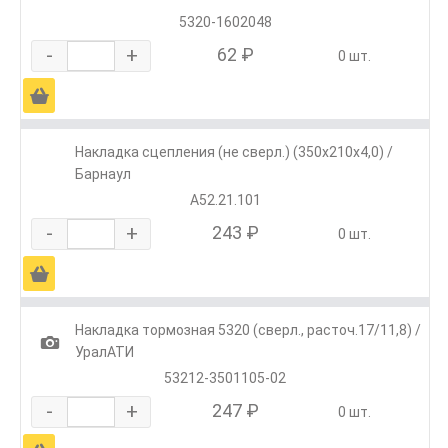
5320-1602048
-
+
62 ₽
0 шт.
Ä
Накладка сцепления (не сверл.) (350х210х4,0) /
Барнаул
A52.21.101
-
+
243 ₽
0 шт.
Ä
Накладка тормозная 5320 (сверл., расточ.17/11,8) /
1
УралАТИ
53212-3501105-02
-
+
247 ₽
0 шт.