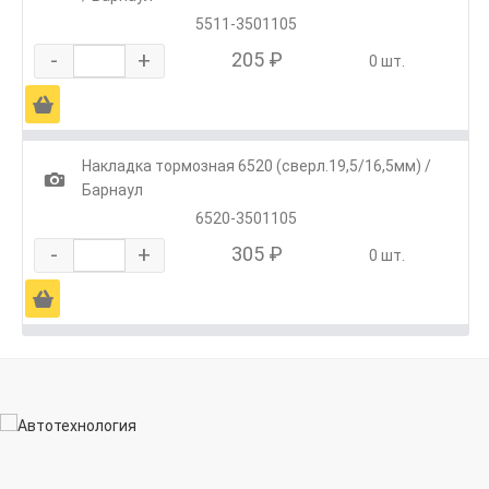
5511-3501105
-
+
205 ₽
0 шт.
Ä
Накладка тормозная 6520 (сверл.19,5/16,5мм) /
1
Барнаул
6520-3501105
-
+
305 ₽
0 шт.
Ä