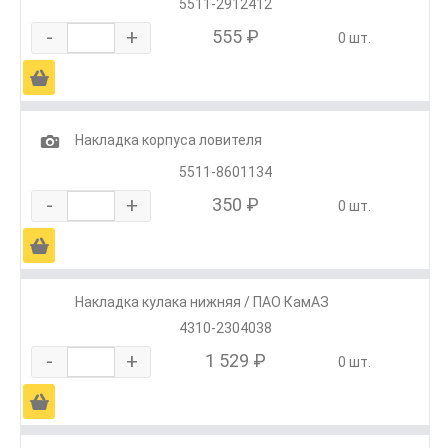
5511-2912412
-
+
555 ₽
0 шт.
Ä
1
Накладка корпуса ловителя
5511-8601134
-
+
350 ₽
0 шт.
Ä
Накладка кулака нижняя / ПАО КамАЗ
4310-2304038
-
+
1 529 ₽
0 шт.
Ä