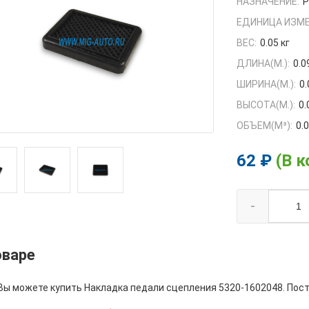
НАЗНАЧЕНИЕ:
ЕДИНИЦА ИЗМЕ
ВЕС:
0.05 кг
ДЛИНА(М.):
0.0
ШИРИНА(М.):
0.
ВЫСОТА(М.):
0.
ОБЪЕМ(M³):
0.
62 ₽
(В к
-
оваре
 Вы можете купить Накладка педали сцепления 5320-1602048. Пост