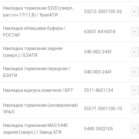
Накладка тормозная 5320 (сверл.,
-
53212-3501105-02
расточ.17/11,8) / УралАТИ
Накладка облицовки буфера /
-
63501-8416018
РОСТАР
Накладка тормозная задняя
-
340-002-2441
(сверл.) / БЗАТИ
Накладка тормозная передняя /
-
340-003-2441
БЗАТИ
-
Накладка корпуса ловителя / БРТ
5511-8601134
Накладка тормозная (несверленая)
-
55571-3501105-10
УРАЛ
Накладка тормозная МАЗ 5440
-
5440-3502105
задняя (сверл.) / Завод АТИ