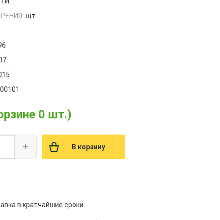
РТИ
РЕНИЯ:
шт
96
07
015
000101
орзине 0 шт.)
+
В корзину
авка в кратчайшие сроки.