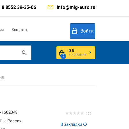
8 8552 39-35-06
info@mig-auto.ru
ии
Контакты
Войти
0 ₽
В КОРЗИНУ
0
48
-1602048
( 0 )
ЛЬ:
Россия
В закладки