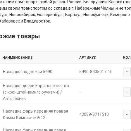
тавим вам товар в любой регион России, Белоруссии, Казахстана
им своим транспортом со склада в г. Набережные Челны, и не толь
ург, Новосибирск, Екатеринбург, Барнаул, Новокузнецк, Кемерово 
Хабаровск и Владивосток.
ожие товары
НАИМЕНОВАНИЕ
АРТИКУЛ
КОЛ
-
Накладка подножки 5490
5490-8405017-10
Накладка двери Евро пластик н/о
-
(с кронштейнами/с ручками) /
-
Автотехник
Накладка фары передняя правая
-
43089-3711510
Камаз Компас-5/9/12
Накладка фары передняя левая