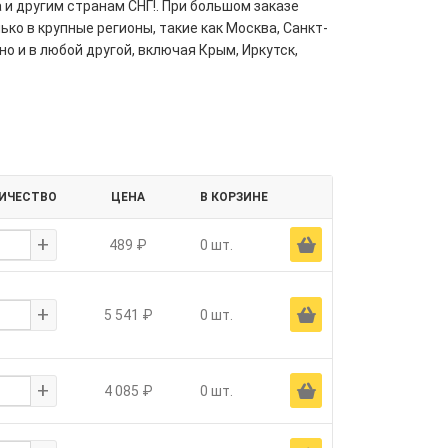
 и другим странам СНГ!. При большом заказе
ко в крупные регионы, такие как Москва, Санкт-
но и в любой другой, включая Крым, Иркутск,
ИЧЕСТВО
ЦЕНА
В КОРЗИНЕ
+
Ä
489 ₽
0 шт.
+
Ä
5 541 ₽
0 шт.
+
Ä
4 085 ₽
0 шт.