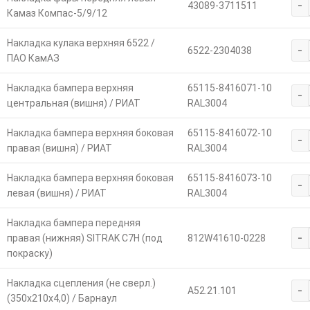
-
43089-3711511
Камаз Компас-5/9/12
Накладка кулака верхняя 6522 /
-
6522-2304038
ПАО КамАЗ
Накладка бампера верхняя
65115-8416071-10
-
центральная (вишня) / РИАТ
RAL3004
Накладка бампера верхняя боковая
65115-8416072-10
-
правая (вишня) / РИАТ
RAL3004
Накладка бампера верхняя боковая
65115-8416073-10
-
левая (вишня) / РИАТ
RAL3004
Накладка бампера передняя
-
правая (нижняя) SITRAK C7H (под
812W41610-0228
покраску)
Накладка сцепления (не сверл.)
-
A52.21.101
(350х210х4,0) / Барнаул