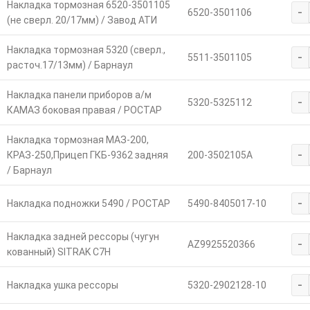
Накладка тормозная 6520-3501105
-
6520-3501106
(не сверл. 20/17мм) / Завод АТИ
Накладка тормозная 5320 (сверл.,
-
5511-3501105
расточ.17/13мм) / Барнаул
Накладка панели приборов а/м
-
5320-5325112
КАМАЗ боковая правая / РОСТАР
Накладка тормозная МАЗ-200,
-
КРАЗ-250,Прицеп ГКБ-9362 задняя
200-3502105А
/ Барнаул
-
Накладка подножки 5490 / РОСТАР
5490-8405017-10
Накладка задней рессоры (чугун
-
AZ9925520366
кованный) SITRAK C7H
-
Накладка ушка рессоры
5320-2902128-10