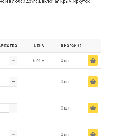
но и в любой другой, включая Крым, Иркутск,
ИЧЕСТВО
ЦЕНА
В КОРЗИНЕ
+
Ä
624 ₽
0 шт.
+
Ä
0 шт.
+
Ä
0 шт.
+
Ä
0 шт.