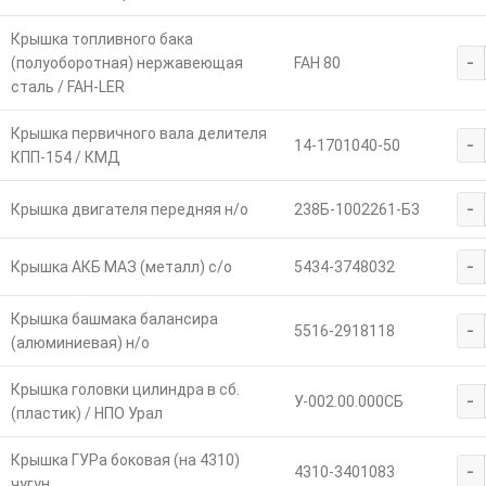
Крышка топливного бака
-
(полуоборотная) нержавеющая
FAH 80
сталь / FAH-LER
Крышка первичного вала делителя
-
14-1701040-50
КПП-154 / КМД
-
Крышка двигателя передняя н/о
238Б-1002261-Б3
-
Крышка АКБ МАЗ (металл) с/о
5434-3748032
Крышка башмака балансира
-
5516-2918118
(алюминиевая) н/о
Крышка головки цилиндра в сб.
-
У-002.00.000СБ
(пластик) / НПО Урал
Крышка ГУРа боковая (на 4310)
-
4310-3401083
чугун