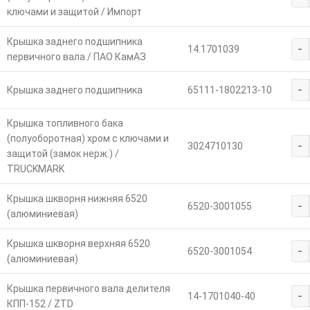
ключами и защитой / Импорт
Крышка заднего подшипника
-
14.1701039
первичного вала / ПАО КамАЗ
-
Крышка заднего подшипника
65111-1802213-10
Крышка топливного бака
(полуоборотная) хром с ключами и
-
3024710130
защитой (замок нерж.) /
TRUCKMARK
Крышка шкворня нижняя 6520
-
6520-3001055
(алюминиевая)
Крышка шкворня верхняя 6520
-
6520-3001054
(алюминиевая)
Крышка первичного вала делителя
-
14-1701040-40
КПП-152 / ZTD