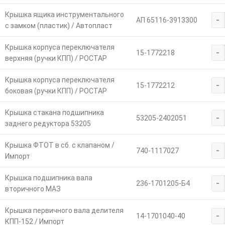
Крышка ящика инструментального
-
АП 65116-3913300
с замком (пластик) / Автопласт
Крышка корпуса переключателя
-
15-1772218
верхняя (ручки КПП) / РОСТАР
Крышка корпуса переключателя
-
15-1772212
боковая (ручки КПП) / РОСТАР
Крышка стакана подшипника
-
53205-2402051
заднего редуктора 53205
Крышка ФТОТ в сб. с клапаном /
-
740-1117027
Импорт
Крышка подшипника вала
-
236-1701205-Б4
вторичного МАЗ
Крышка первичного вала делителя
-
14-1701040-40
КПП-152 / Импорт