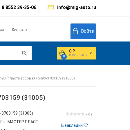
8 8552 39-35-06
info@mig-auto.ru
ии
Контакты
Войти
0 ₽
В КОРЗИНУ
0
90 (пластмассовая) 5490-3703159 (31005)
703159 (31005)
-3703159 (31005)
( 0 )
ЛЬ:
МАСТЕР ПЛАСТ
В закладки