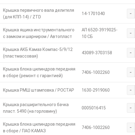
Крышка первичного вала делителя
-
14-1701040
(для КПП-14) / ZTD
Крышка ящика инструментального
АП 6520-3919025-
-
с замком и шарниром / Автопласт
10 СБ
Крышка АКБ Камаз Компас-5/9/12
-
43089-3703158
(пластмассовая)
Крышка блока цилиндров передняя
-
7406-1002260
в сборе (ремонт с гарантией)
-
Крышка РМШ штамповка / РОСТАР
1630-2919060
Крышка расширительного бачка
-
0005016415
пласт. 5490 (на горловину)
Крышка блока цилиндров передняя
-
7406-1002260
в сборе / ПАО КАМАЗ