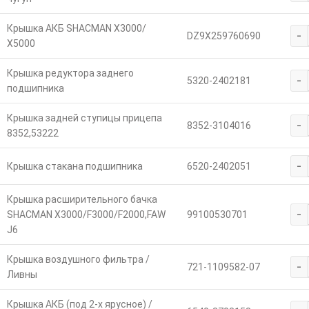
Крышка АКБ SHACMAN X3000/
-
DZ9X259760690
X5000
Крышка редуктора заднего
-
5320-2402181
подшипника
Крышка задней ступицы прицепа
-
8352-3104016
8352,53222
-
Крышка стакана подшипника
6520-2402051
Крышка расширительного бачка
-
SHACMAN X3000/F3000/F2000,FAW
99100530701
J6
Крышка воздушного фильтра /
-
721-1109582-07
Ливны
Крышка АКБ (под 2-х ярусное) /