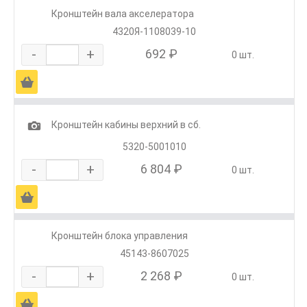
Кронштейн вала акселератора
4320Я-1108039-10
-
+
692 ₽
0 шт.
Ä
1
Кронштейн кабины верхний в сб.
5320-5001010
-
+
6 804 ₽
0 шт.
Ä
Кронштейн блока управления
45143-8607025
-
+
2 268 ₽
0 шт.
Ä