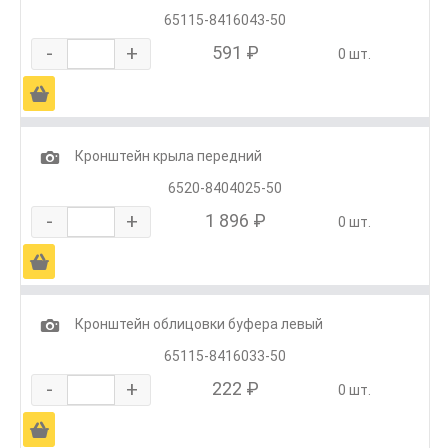
65115-8416043-50
-
+
591 ₽
0 шт.
Ä
1
Кронштейн крыла передний
6520-8404025-50
-
+
1 896 ₽
0 шт.
Ä
1
Кронштейн облицовки буфера левый
65115-8416033-50
-
+
222 ₽
0 шт.
Ä