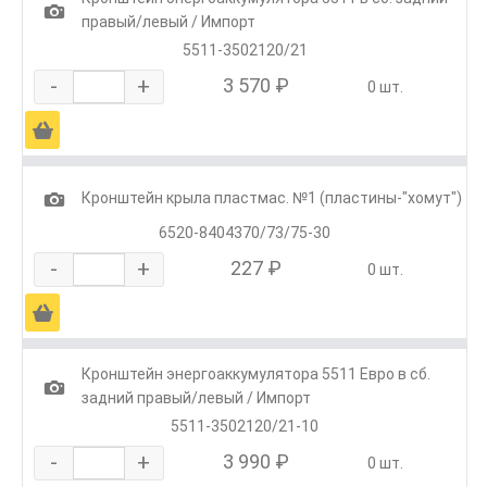
1
правый/левый / Импорт
5511-3502120/21
-
+
3 570 ₽
0 шт.
Ä
1
Кронштейн крыла пластмас. №1 (пластины-"хомут")
6520-8404370/73/75-30
-
+
227 ₽
0 шт.
Ä
Кронштейн энергоаккумулятора 5511 Евро в сб.
1
задний правый/левый / Импорт
5511-3502120/21-10
-
+
3 990 ₽
0 шт.