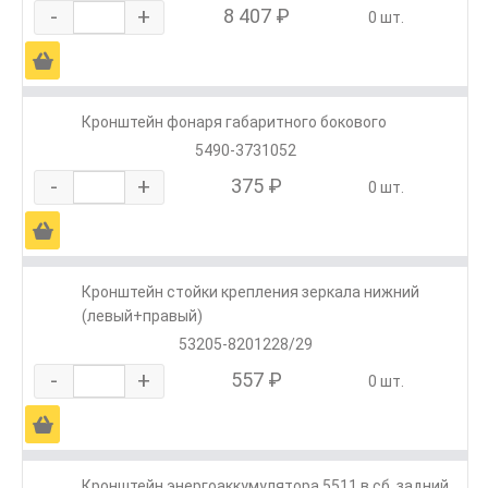
-
+
8 407 ₽
0 шт.
Ä
Кронштейн фонаря габаритного бокового
5490-3731052
-
+
375 ₽
0 шт.
Ä
Кронштейн стойки крепления зеркала нижний
(левый+правый)
53205-8201228/29
-
+
557 ₽
0 шт.
Ä
Кронштейн энергоаккумулятора 5511 в сб. задний