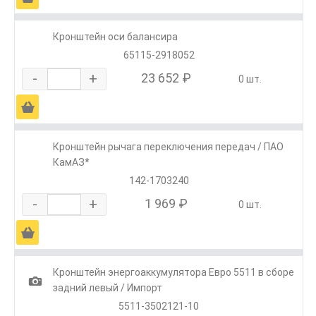
Кронштейн оси балансира
65115-2918052
-
+
23 652 ₽
0 шт.
Ä
Кронштейн рычага переключения передач / ПАО
КамАЗ*
142-1703240
-
+
1 969 ₽
0 шт.
Ä
Кронштейн энергоаккумулятора Евро 5511 в сборе
1
задний левый / Импорт
5511-3502121-10