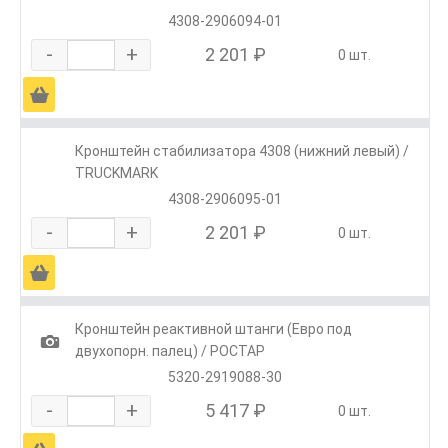
4308-2906094-01
-
+
2 201 ₽
0 шт.
Ä
Кронштейн стабилизатора 4308 (нижний левый) /
TRUCKMARK
4308-2906095-01
-
+
2 201 ₽
0 шт.
Ä
Кронштейн реактивной штанги (Евро под
1
двухопорн. палец) / РОСТАР
5320-2919088-30
-
+
5 417 ₽
0 шт.