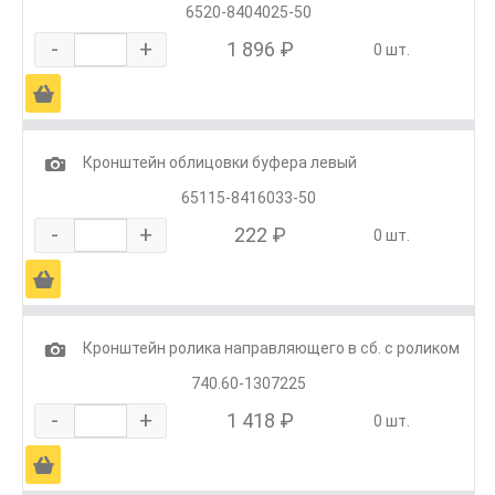
6520-8404025-50
-
+
1 896 ₽
0 шт.
Ä
1
Кронштейн облицовки буфера левый
65115-8416033-50
-
+
222 ₽
0 шт.
Ä
1
Кронштейн ролика направляющего в сб. с роликом
740.60-1307225
-
+
1 418 ₽
0 шт.
Ä