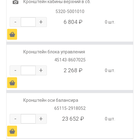
1
Кронштейн кабины верхний в сб.
5320-5001010
-
+
6 804 ₽
0 шт.
Ä
Кронштейн блока управления
45143-8607025
-
+
2 268 ₽
0 шт.
Ä
Кронштейн оси балансира
65115-2918052
-
+
23 652 ₽
0 шт.
Ä