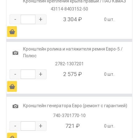
Кронштейн крепления крыла правый / ПАО КамАЗ
43114-8403152-50
-
+
3 304 ₽
0 шт.
Ä
Кронштейн ролика и натяжителя ремня Евро-5 /
1
Полюс
2782-1307201
-
+
2 575 ₽
0 шт.
Ä
1
Кронштейн генератора Евро (ремонт с гарантией)
740-3701770-10
-
+
721 ₽
0 шт.