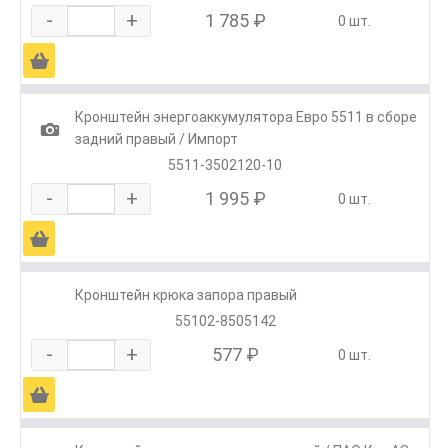
-
+
1 785 ₽
0 шт.
Ä
Кронштейн энергоаккумулятора Евро 5511 в сборе
1
задний правый / Импорт
5511-3502120-10
-
+
1 995 ₽
0 шт.
Ä
Кронштейн крюка запора правый
55102-8505142
-
+
577 ₽
0 шт.
Ä