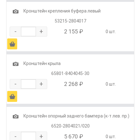
1
Кронштейн крепления буфера левый
53215-2804017
-
+
2 155 ₽
0 шт.
Ä
1
Кронштейн крыла
65801-8404045-30
-
+
2 268 ₽
0 шт.
Ä
1
Кронштейн опорный заднего бампера (к-т лев. пр.)
6520-2804021/020
-
+
5 670 ₽
0 шт.