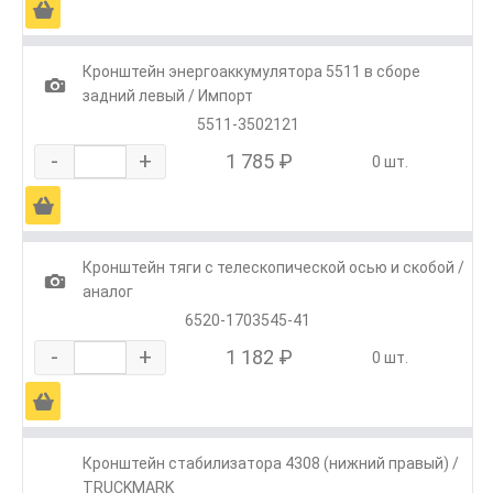
Ä
Кронштейн энергоаккумулятора 5511 в сборе
1
задний левый / Импорт
5511-3502121
-
+
1 785 ₽
0 шт.
Ä
Кронштейн тяги с телескопической осью и скобой /
1
аналог
6520-1703545-41
-
+
1 182 ₽
0 шт.
Ä
Кронштейн стабилизатора 4308 (нижний правый) /
TRUCKMARK