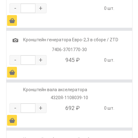
-
+
0 шт.
Ä
1
Кронштейн генератора Евро-2,3 в сборе / ZTD
7406-3701770-30
-
+
945 ₽
0 шт.
Ä
Кронштейн вала акселератора
4320Я-1108039-10
-
+
692 ₽
0 шт.
Ä