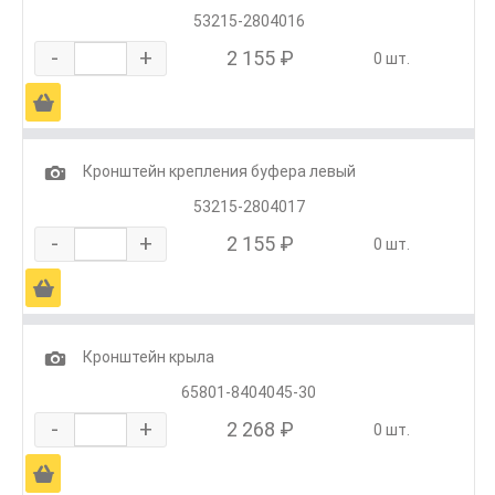
53215-2804016
-
+
2 155 ₽
0 шт.
Ä
1
Кронштейн крепления буфера левый
53215-2804017
-
+
2 155 ₽
0 шт.
Ä
1
Кронштейн крыла
65801-8404045-30
-
+
2 268 ₽
0 шт.
Ä