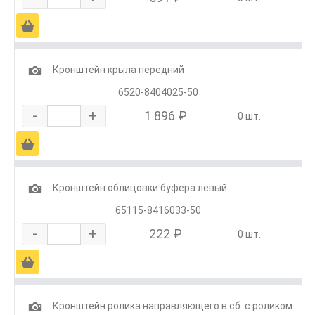
Ä
1
Кронштейн крыла передний
6520-8404025-50
-
+
1 896 ₽
0 шт.
Ä
1
Кронштейн облицовки буфера левый
65115-8416033-50
-
+
222 ₽
0 шт.
Ä
1
Кронштейн ролика направляющего в сб. с роликом