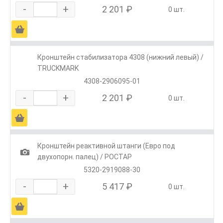
-
+
2 201 ₽
0 шт.
Ä
Кронштейн стабилизатора 4308 (нижний левый) /
TRUCKMARK
4308-2906095-01
-
+
2 201 ₽
0 шт.
Ä
Кронштейн реактивной штанги (Евро под
1
двухопорн. палец) / РОСТАР
5320-2919088-30
-
+
5 417 ₽
0 шт.
Ä