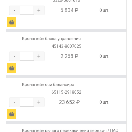
5320-5001010
-
+
6 804 ₽
0 шт.
Ä
Кронштейн блока управления
45143-8607025
-
+
2 268 ₽
0 шт.
Ä
Кронштейн оси балансира
65115-2918052
-
+
23 652 ₽
0 шт.
Ä
Кронштейн рычага переключения передач / ПАО