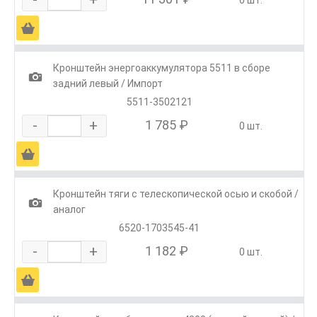
Ä
Кронштейн энергоаккумулятора 5511 в сборе
1
задний левый / Импорт
5511-3502121
-
+
1 785 ₽
0 шт.
Ä
Кронштейн тяги с телескопической осью и скобой /
1
аналог
6520-1703545-41
-
+
1 182 ₽
0 шт.
Ä