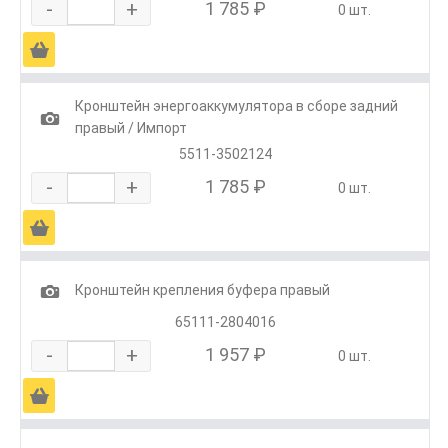
-
+
1 785 ₽
0 шт.
Ä
Кронштейн энергоаккумулятора в сборе задний
1
правый / Импорт
5511-3502124
-
+
1 785 ₽
0 шт.
Ä
1
Кронштейн крепления буфера правый
65111-2804016
-
+
1 957 ₽
0 шт.
Ä