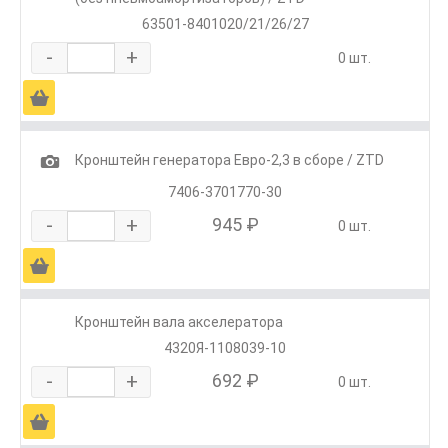
63501-8401020/21/26/27
-
+
0 шт.
Ä
1
Кронштейн генератора Евро-2,3 в сборе / ZTD
7406-3701770-30
-
+
945 ₽
0 шт.
Ä
Кронштейн вала акселератора
4320Я-1108039-10
-
+
692 ₽
0 шт.
Ä