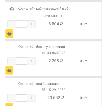
1
Кронштейн кабины верхний в сб.
5320-5001010
-
+
6 804 ₽
0 шт.
Ä
Кронштейн блока управления
45143-8607025
-
+
2 268 ₽
0 шт.
Ä
Кронштейн оси балансира
65115-2918052
-
+
23 652 ₽
0 шт.