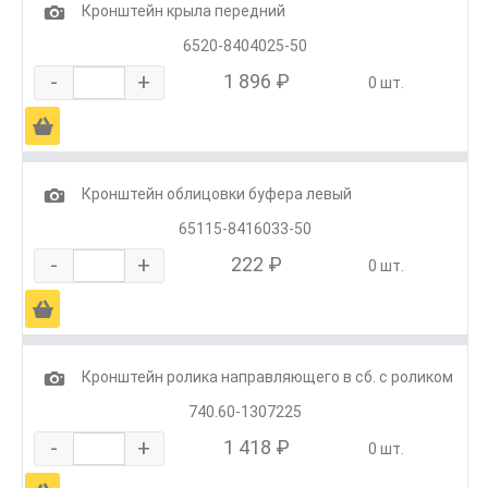
1
Кронштейн крыла передний
6520-8404025-50
-
+
1 896 ₽
0 шт.
Ä
1
Кронштейн облицовки буфера левый
65115-8416033-50
-
+
222 ₽
0 шт.
Ä
1
Кронштейн ролика направляющего в сб. с роликом
740.60-1307225
-
+
1 418 ₽
0 шт.