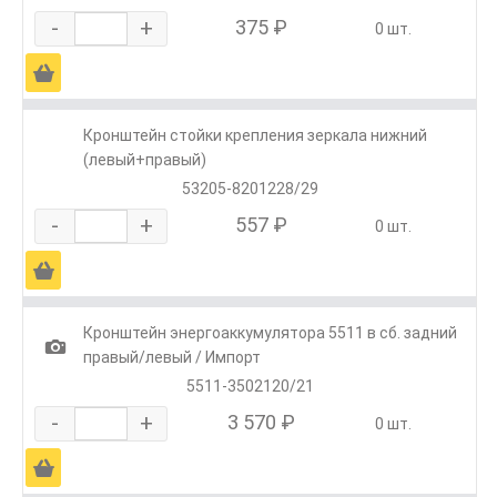
-
+
375 ₽
0 шт.
Ä
Кронштейн стойки крепления зеркала нижний
(левый+правый)
53205-8201228/29
-
+
557 ₽
0 шт.
Ä
Кронштейн энергоаккумулятора 5511 в сб. задний
1
правый/левый / Импорт
5511-3502120/21
-
+
3 570 ₽
0 шт.
Ä