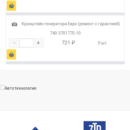
Ä
1
Кронштейн генератора Евро (ремонт с гарантией)
740-3701770-10
-
+
721 ₽
0 шт.
Ä