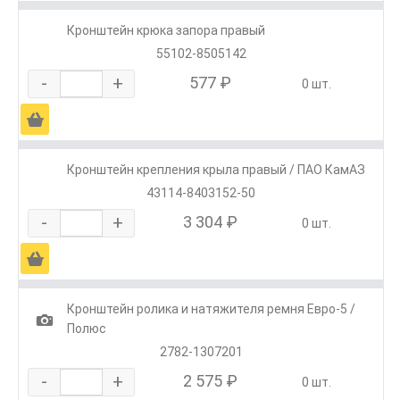
Кронштейн крюка запора правый
55102-8505142
-
+
577 ₽
0 шт.
Ä
Кронштейн крепления крыла правый / ПАО КамАЗ
43114-8403152-50
-
+
3 304 ₽
0 шт.
Ä
Кронштейн ролика и натяжителя ремня Евро-5 /
1
Полюс
2782-1307201
-
+
2 575 ₽
0 шт.