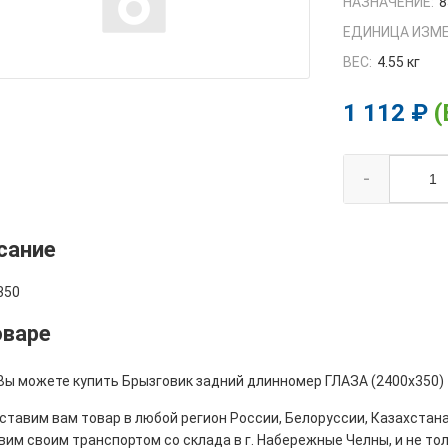
НАЗНАЧЕНИЕ:
8
ЕДИНИЦА ИЗМЕ
ВЕС:
4.55 кг
1 112 ₽
(
-
сание
350
оваре
Вы можете купить Брызговик задний длинномер ГЛАЗА (2400х350) -
тавим вам товар в любой регион России, Белоруссии, Казахстана
им своим транспортом со склада в г. Набережные Челны, и не толь