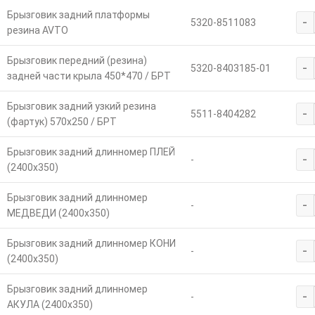
Брызговик задний платформы
-
5320-8511083
резина AVTO
Брызговик передний (резина)
-
5320-8403185-01
задней части крыла 450*470 / БРТ
Брызговик задний узкий резина
-
5511-8404282
(фартук) 570х250 / БРТ
Брызговик задний длинномер ПЛЕЙ
-
-
(2400х350)
Брызговик задний длинномер
-
-
МЕДВЕДИ (2400х350)
Брызговик задний длинномер КОНИ
-
-
(2400х350)
Брызговик задний длинномер
-
-
АКУЛА (2400х350)