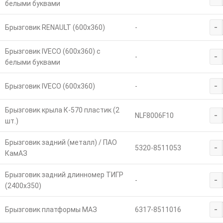
белыми буквами
-
Брызговик RENAULT (600х360)
-
Брызговик IVECO (600х360) с
-
-
белыми буквами
-
Брызговик IVECO (600х360)
-
Брызговик крыла К-570 пластик (2
-
NLF8006F10
шт.)
Брызговик задний (металл) / ПАО
-
5320-8511053
КамАЗ
Брызговик задний длинномер ТИГР
-
-
(2400х350)
-
Брызговик платформы МАЗ
6317-8511016