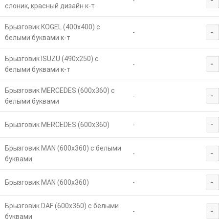
-
-
слоник, красный дизайн к-т
Брызговик KOGEL (400х400) с
-
-
белыми буквами к-т
Брызговик ISUZU (490х250) с
-
-
белыми буквами к-т
Брызговик MERCEDES (600х360) с
-
-
белыми буквами
-
Брызговик MERCEDES (600х360)
-
Брызговик MAN (600х360) с белыми
-
-
буквами
-
Брызговик MAN (600х360)
-
Брызговик DAF (600х360) с белыми
-
-
буквами