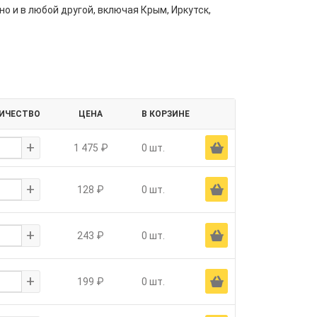
но и в любой другой, включая Крым, Иркутск,
ИЧЕСТВО
ЦЕНА
В КОРЗИНЕ
+
Ä
1 475 ₽
0 шт.
+
Ä
128 ₽
0 шт.
+
Ä
243 ₽
0 шт.
+
Ä
199 ₽
0 шт.