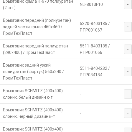
Брызговик крыла К-670 полиуретан
-
NLF8013F10
(2 шт.)
Брызговик передний (полиуретан)
5320-8403185 /
-
задней части крыла 460х460 /
РТР001067
ПромТехПласт
Брызговик передний полиуретан
5511-8403185 /
-
(290х400) / ПромТехПласт
РТР001066
Брызговик задний узкий
5511-8404282 /
-
полиуретан (фартук) 560х240 /
РТР034184
ПромТехПласт
Брызговик SCHMITZ (400х400)
-
-
слоник, белый дизайн к-т
Брызговик SCHMITZ (400х400)
-
-
слоник, черный дизайн к-т
Брызговик SCHMITZ (400х400)