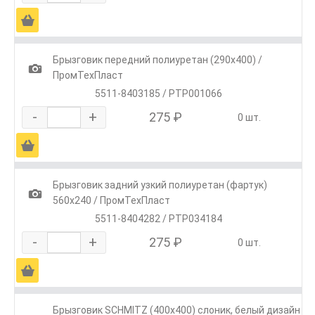
Ä
Брызговик передний полиуретан (290х400) /
1
ПромТехПласт
5511-8403185 / РТР001066
-
+
275 ₽
0 шт.
Ä
Брызговик задний узкий полиуретан (фартук)
1
560х240 / ПромТехПласт
5511-8404282 / РТР034184
-
+
275 ₽
0 шт.
Ä
Брызговик SCHMITZ (400х400) слоник, белый дизайн