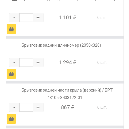
-
-
+
1 101 ₽
0 шт.
Ä
Брызговик задний длинномер (2050х320)
-
-
+
1 294 ₽
0 шт.
Ä
Брызговик задней части крыла (верхний) / БРТ
43105-8403172-01
-
+
867 ₽
0 шт.
Ä