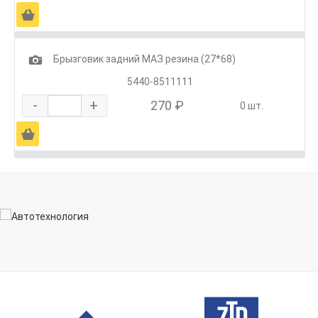
Ä
1
Брызговик задний МАЗ резина (27*68)
5440-8511111
-
+
270 ₽
0 шт.
Ä