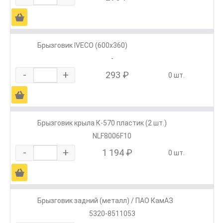
Ä
Брызговик IVECO (600х360)
-
-
+
293 ₽
0 шт.
Ä
Брызговик крыла К-570 пластик (2 шт.)
NLF8006F10
-
+
1 194 ₽
0 шт.
Ä
Брызговик задний (металл) / ПАО КамАЗ
5320-8511053