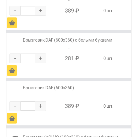
-
-
+
389 ₽
0 шт.
Ä
Брызговик DAF (600х360) с белыми буквами
-
-
+
281 ₽
0 шт.
Ä
Брызговик DAF (600х360)
-
-
+
389 ₽
0 шт.
Ä