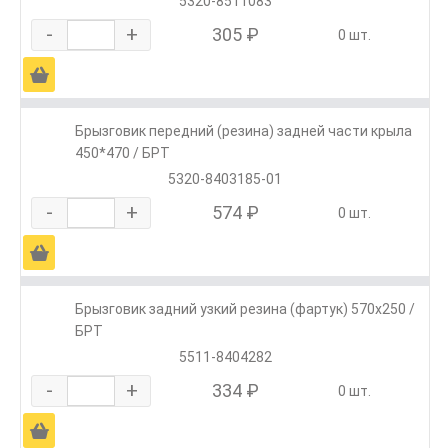
5320-8511083
-
+
305 ₽
0 шт.
Ä
Брызговик передний (резина) задней части крыла
450*470 / БРТ
5320-8403185-01
-
+
574 ₽
0 шт.
Ä
Брызговик задний узкий резина (фартук) 570х250 /
БРТ
5511-8404282
-
+
334 ₽
0 шт.
Ä