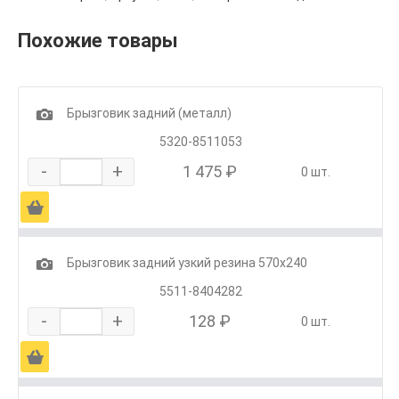
Похожие товары
1
Брызговик задний (металл)
5320-8511053
-
+
1 475 ₽
0 шт.
Ä
1
Брызговик задний узкий резина 570х240
5511-8404282
-
+
128 ₽
0 шт.
Ä