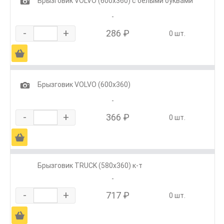
1
Брызговик VOLVO (600х360) с белыми буквами
-
-
+
286 ₽
0 шт.
Ä
1
Брызговик VOLVO (600х360)
-
-
+
366 ₽
0 шт.
Ä
Брызговик TRUCK (580х360) к-т
-
-
+
717 ₽
0 шт.
Ä