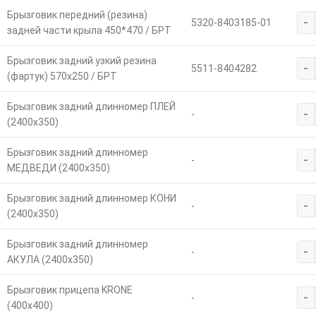
Брызговик передний (резина)
-
5320-8403185-01
задней части крыла 450*470 / БРТ
Брызговик задний узкий резина
-
5511-8404282
(фартук) 570х250 / БРТ
Брызговик задний длинномер ПЛЕЙ
-
-
(2400х350)
Брызговик задний длинномер
-
-
МЕДВЕДИ (2400х350)
Брызговик задний длинномер КОНИ
-
-
(2400х350)
Брызговик задний длинномер
-
-
АКУЛА (2400х350)
Брызговик прицепа KRONE
-
-
(400х400)