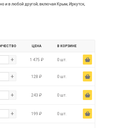
но и в любой другой, включая Крым, Иркутск,
ИЧЕСТВО
ЦЕНА
В КОРЗИНЕ
+
Ä
1 475 ₽
0 шт.
+
Ä
128 ₽
0 шт.
+
Ä
243 ₽
0 шт.
+
Ä
199 ₽
0 шт.