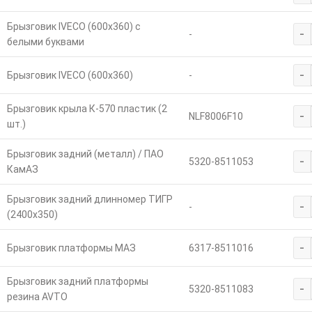
Брызговик IVECO (600х360) с
-
-
белыми буквами
-
Брызговик IVECO (600х360)
-
Брызговик крыла К-570 пластик (2
-
NLF8006F10
шт.)
Брызговик задний (металл) / ПАО
-
5320-8511053
КамАЗ
Брызговик задний длинномер ТИГР
-
-
(2400х350)
-
Брызговик платформы МАЗ
6317-8511016
Брызговик задний платформы
-
5320-8511083
резина AVTO