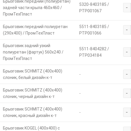
Брызговик передний (полиуретан)
5320-8403185 /
-
задней части крыла 460х460 /
РТР001067
ПромТехПласт
Брызговик передний полиуретан
5511-8403185 /
-
(290х400) / ПромТехПласт
РТР001066
Брызговик задний узкий
5511-8404282 /
-
полиуретан (фартук) 560х240 /
РТР034184
ПромТехПласт
Брызговик SCHMITZ (400х400)
-
-
слоник, белый дизайн к-т
Брызговик SCHMITZ (400х400)
-
-
слоник, черный дизайн к-т
Брызговик SCHMITZ (400х400)
-
-
слоник, красный дизайн к-т
Брызговик KOGEL (400х400) с