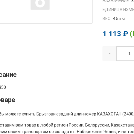
НАЗНАЧЕНИЕ:
8
ЕДИНИЦА ИЗМЕ
ВЕС:
4.55 кг
1 113 ₽
(
-
сание
350
оваре
 Вы можете купить Брызговик задний длинномер КАЗАХСТАН (2400х3
тавим вам товар в любой регион России, Белоруссии, Казахстана
им своим транспортом со склада в г. Набережные Челны, и не толь