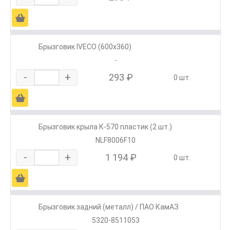
Ä
Брызговик IVECO (600х360)
-
-
+
293 ₽
0 шт.
Ä
Брызговик крыла К-570 пластик (2 шт.)
NLF8006F10
-
+
1 194 ₽
0 шт.
Ä
Брызговик задний (металл) / ПАО КамАЗ
5320-8511053