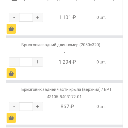
-
-
+
1 101 ₽
0 шт.
Ä
Брызговик задний длинномер (2050х320)
-
-
+
1 294 ₽
0 шт.
Ä
Брызговик задней части крыла (верхний) / БРТ
43105-8403172-01
-
+
867 ₽
0 шт.
Ä