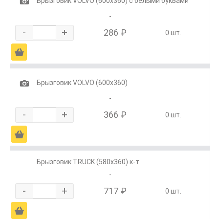
1
Брызговик VOLVO (600х360) с белыми буквами
-
-
+
286 ₽
0 шт.
Ä
1
Брызговик VOLVO (600х360)
-
-
+
366 ₽
0 шт.
Ä
Брызговик TRUCK (580х360) к-т
-
-
+
717 ₽
0 шт.
Ä