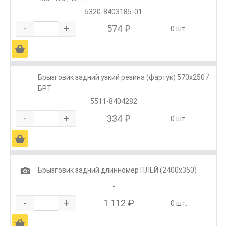
5320-8403185-01
-
+
574 ₽
0 шт.
Ä
Брызговик задний узкий резина (фартук) 570х250 /
БРТ
5511-8404282
-
+
334 ₽
0 шт.
Ä
1
Брызговик задний длинномер ПЛЕЙ (2400х350)
-
-
+
1 112 ₽
0 шт.
Ä