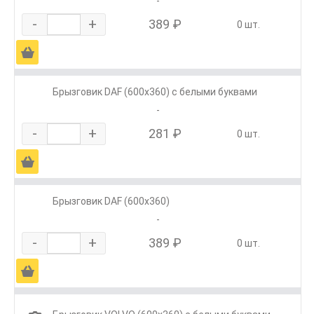
-
-
+
389 ₽
0 шт.
Ä
Брызговик DAF (600х360) с белыми буквами
-
-
+
281 ₽
0 шт.
Ä
Брызговик DAF (600х360)
-
-
+
389 ₽
0 шт.
Ä