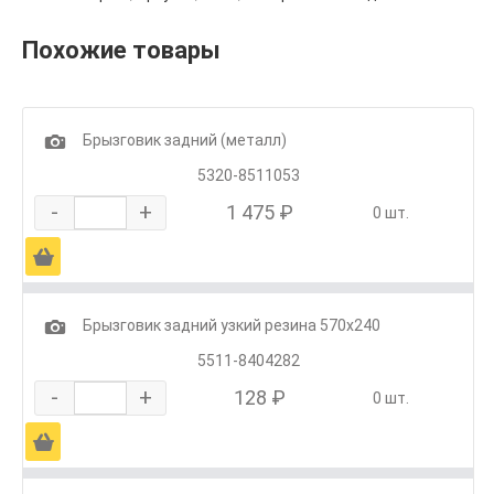
Похожие товары
1
Брызговик задний (металл)
5320-8511053
-
+
1 475 ₽
0 шт.
Ä
1
Брызговик задний узкий резина 570х240
5511-8404282
-
+
128 ₽
0 шт.
Ä