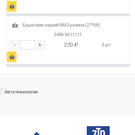
Ä
1
Брызговик задний МАЗ резина (27*68)
5440-8511111
-
+
270 ₽
0 шт.
Ä