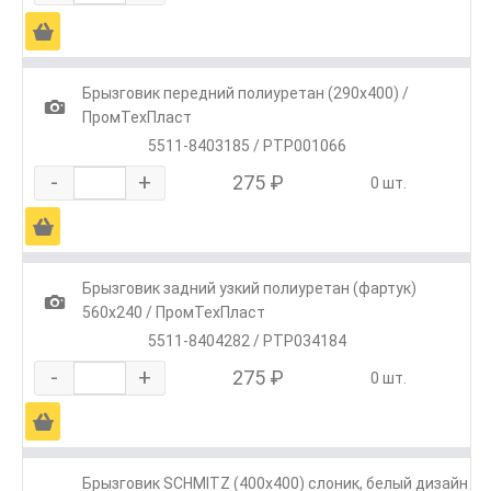
Ä
Брызговик передний полиуретан (290х400) /
1
ПромТехПласт
5511-8403185 / РТР001066
-
+
275 ₽
0 шт.
Ä
Брызговик задний узкий полиуретан (фартук)
1
560х240 / ПромТехПласт
5511-8404282 / РТР034184
-
+
275 ₽
0 шт.
Ä
Брызговик SCHMITZ (400х400) слоник, белый дизайн