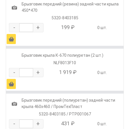
Брызговик передний (резина) задней части крыла
1
450*470
5320-8403185
-
+
199 ₽
0 шт.
Ä
Брызговик крыла К-670 полиуретан (2 шт.)
NLF8013F10
-
+
1 919 ₽
0 шт.
Ä
Брызговик передний (полиуретан) задней части
1
крыла 460х460 / ПромТехПласт
5320-8403185 / РТР001067
-
+
431 ₽
0 шт.