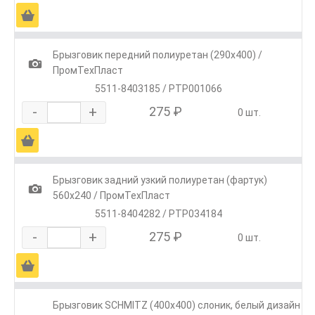
Ä
Брызговик передний полиуретан (290х400) /
1
ПромТехПласт
5511-8403185 / РТР001066
-
+
275 ₽
0 шт.
Ä
Брызговик задний узкий полиуретан (фартук)
1
560х240 / ПромТехПласт
5511-8404282 / РТР034184
-
+
275 ₽
0 шт.
Ä
Брызговик SCHMITZ (400х400) слоник, белый дизайн