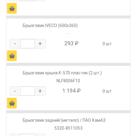
Ä
Брызговик IVECO (600х360)
-
-
+
293 ₽
0 шт.
Ä
Брызговик крыла К-570 пластик (2 шт.)
NLF8006F10
-
+
1 194 ₽
0 шт.
Ä
Брызговик задний (металл) / ПАО КамАЗ
5320-8511053