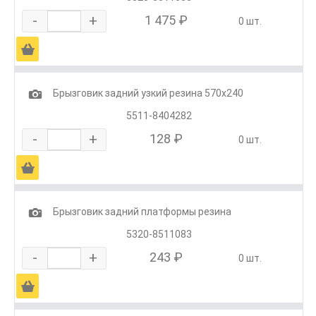
-
+
1 475 ₽
0 шт.
Ä
1
Брызговик задний узкий резина 570х240
5511-8404282
-
+
128 ₽
0 шт.
Ä
1
Брызговик задний платформы резина
5320-8511083
-
+
243 ₽
0 шт.
Ä