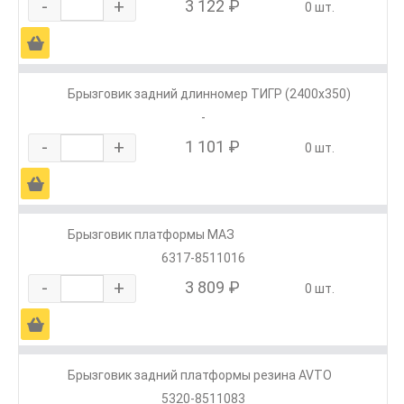
-
+
3 122 ₽
0 шт.
Ä
Брызговик задний длинномер ТИГР (2400х350)
-
-
+
1 101 ₽
0 шт.
Ä
Брызговик платформы МАЗ
6317-8511016
-
+
3 809 ₽
0 шт.
Ä
Брызговик задний платформы резина AVTO
5320-8511083