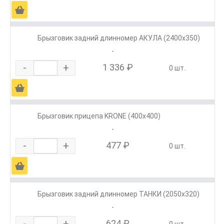
Ä
Брызговик задний длинномер АКУЛА (2400х350)
-
-
+
1 336 ₽
0 шт.
Ä
Брызговик прицепа KRONE (400х400)
-
-
+
477 ₽
0 шт.
Ä
Брызговик задний длинномер ТАНКИ (2050х320)
-
-
+
624 ₽
0 шт.