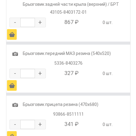
Брызговик задней части крыла (верхний) / БРТ
43105-8403172-01
-
+
867 ₽
0 шт.
Ä
1
Брызговик передний МАЗ резина (540х520)
5336-8403276
-
+
327 ₽
0 шт.
Ä
1
Брызговик прицепа резина (470х680)
93866-8511111
-
+
341 ₽
0 шт.