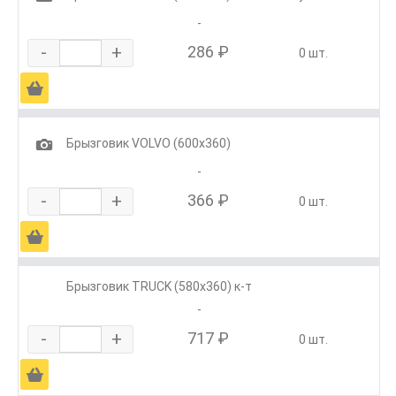
-
-
+
286 ₽
0 шт.
Ä
1
Брызговик VOLVO (600х360)
-
-
+
366 ₽
0 шт.
Ä
Брызговик TRUCK (580х360) к-т
-
-
+
717 ₽
0 шт.
Ä