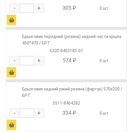
-
+
305 ₽
0 шт.
Ä
Брызговик передний (резина) задней части крыла
450*470 / БРТ
5320-8403185-01
-
+
574 ₽
0 шт.
Ä
Брызговик задний узкий резина (фартук) 570х250 /
БРТ
5511-8404282
-
+
334 ₽
0 шт.
Ä